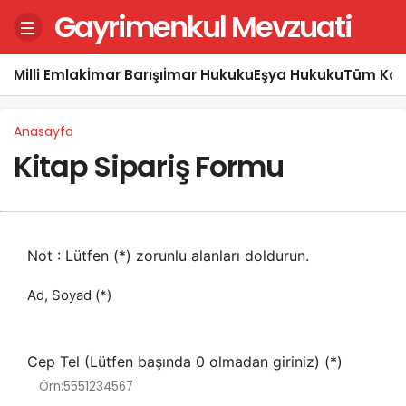
Gayrimenkul Mevzuati
Milli Emlak
İmar Barışı
İmar Hukuku
Eşya Hukuku
Tüm Kon
Anasayfa
Kitap Sipariş Formu
Not : Lütfen (*) zorunlu alanları doldurun.
Ad, Soyad (*)
Cep Tel (Lütfen başında 0 olmadan giriniz) (*)