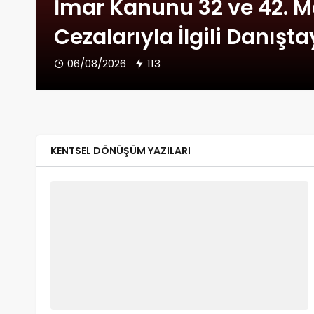
İmar Kanunu 32 ve 42. M
Cezalarıyla İlgili Danışta
06/08/2026
113
KENTSEL DÖNÜŞÜM YAZILARI
GAYRIMENKUL MAKALELERI