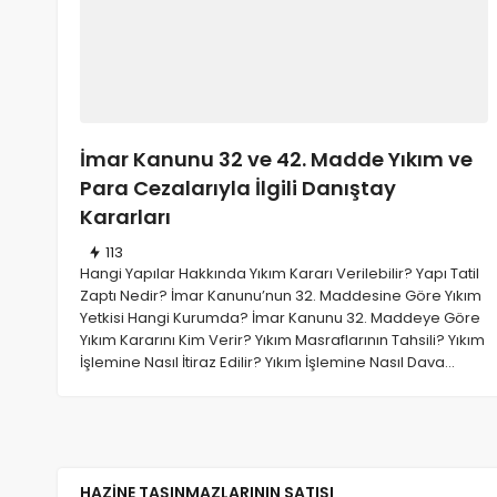
GAYRIMENKUL MAKALELERI
İhtiyaç Nedeniyle Tahliy
31/07/2026
205
İmar Kanunu 32 ve 42. Madde Yıkım ve
Para Cezalarıyla İlgili Danıştay
Kararları
113
Hangi Yapılar Hakkında Yıkım Kararı Verilebilir? Yapı Tatil
Zaptı Nedir? İmar Kanunu’nun 32. Maddesine Göre Yıkım
Yetkisi Hangi Kurumda? İmar Kanunu 32. Maddeye Göre
Yıkım Kararını Kim Verir? Yıkım Masraflarının Tahsili? Yıkım
İşlemine Nasıl İtiraz Edilir? Yıkım İşlemine Nasıl Dava…
GAYRIMENKUL MAKALELERI
HAZINE TAŞINMAZLARININ SATIŞI