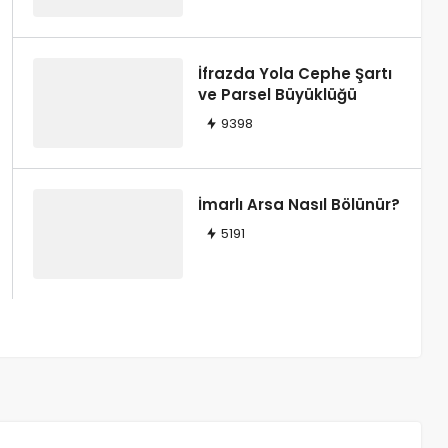
e Yargıtay Kararları
İfrazda Yola Cephe Şartı
ve Parsel Büyüklüğü
9398
İmarlı Arsa Nasıl Bölünür?
5191