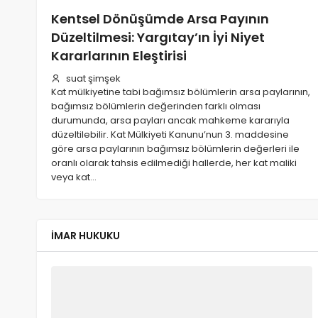
Kamulaştırma Bedelinin
Kentsel Dönüşümde Arsa Payının
Yargıtay Kararları
Düzeltilmesi: Yargıtay’ın İyi Niyet
Kararlarının Eleştirisi
02/08/2026
629
suat şimşek
Kat mülkiyetine tabi bağımsız bölümlerin arsa paylarının,
bağımsız bölümlerin değerinden farklı olması
durumunda, arsa payları ancak mahkeme kararıyla
düzeltilebilir. Kat Mülkiyeti Kanunu’nun 3. maddesine
göre arsa paylarının bağımsız bölümlerin değerleri ile
oranlı olarak tahsis edilmediği hallerde, her kat maliki
veya kat…
İMAR HUKUKU