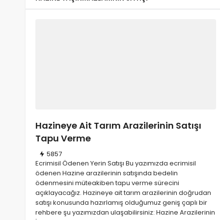
Ortaklığın Giderilmesi D
Yargıtay Kararları
31/07/2026
831
Hazineye Ait Tarım Arazilerinin Satışı
Tapu Verme
5857
Ecrimisil Ödenen Yerin Satışı Bu yazımızda ecrimisil
ödenen Hazine arazilerinin satışında bedelin
ödenmesini müteakiben tapu verme sürecini
açıklayacağız. Hazineye ait tarım arazilerinin doğrudan
satışı konusunda hazırlamış olduğumuz geniş çaplı bir
rehbere şu yazımızdan ulaşabilirsiniz: Hazine Arazilerinin