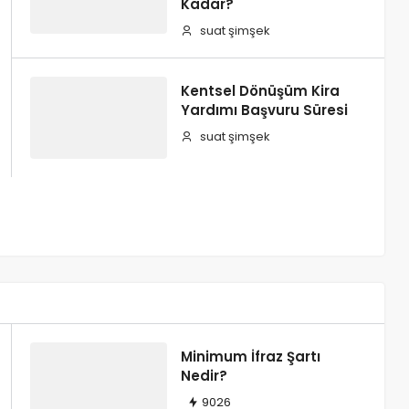
 Tespiti Hakkında
Kadar?
suat şimşek
Kentsel Dönüşüm Kira
Yardımı Başvuru Süresi
suat şimşek
Minimum İfraz Şartı
Nedir?
9026