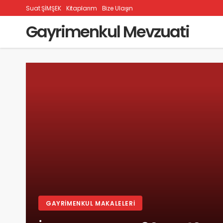
Suat ŞİMŞEK
Kitaplarım
Bize Ulaşın
Gayrimenkul Mevzuati
GAYRIMENKUL MAKALELERI