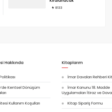
Kiralanacak
8133
argıtay Kararları
si Hakkında
Kitaplarım
 Politikası
İmar Davaları Rehberi Ki
e’de Kentsel Dönüşüm
İmar Kanunu 18. Madde
ları
Uygulamaları İtiraz ve Dava 
tesi Kullanım Koşulları
Kitap Sipariş Formu
zine’ye Ait Tarım