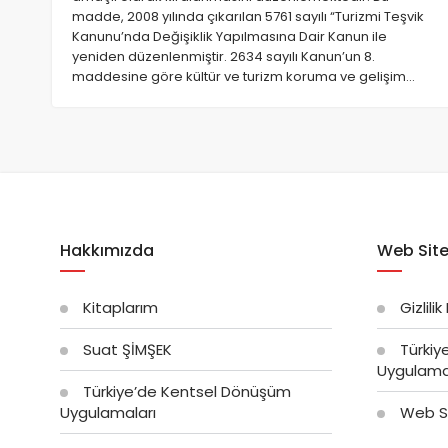
GAYRIMENKUL MAKALELERI
madde, 2008 yılında çıkarılan 5761 sayılı “Turizmi Teşvik
Kanunu’nda Değişiklik Yapılmasına Dair Kanun ile
Muris Muvazaası Emsal Y
yeniden düzenlenmiştir. 2634 sayılı Kanun’un 8.
maddesine göre kültür ve turizm koruma ve gelişim…
25/07/2026
1814
Hakkımızda
Web Site
Kitaplarım
Gizlilik
Suat ŞİMŞEK
Türkiy
Uygulama
GAYRIMENKUL MAKALELERI
Türkiye’de Kentsel Dönüşüm
Uygulamaları
Web Si
2/B Taşınmazlarında, Ha