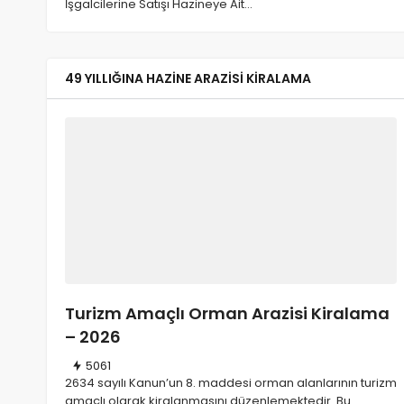
İşgalcilerine Satışı Hazineye Ait…
GAYRIMENKUL MAKALELERI
Tahliye Taahhütnamesi Y
49 YILLIĞINA HAZINE ARAZISI KIRALAMA
30/07/2026
256
Turizm Amaçlı Orman Arazisi Kiralama
– 2026
5061
2634 sayılı Kanun’un 8. maddesi orman alanlarının turizm
amaçlı olarak kiralanmasını düzenlemektedir. Bu