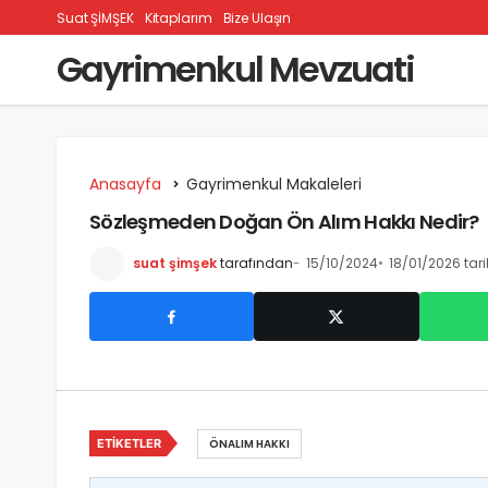
Suat ŞİMŞEK
Kitaplarım
Bize Ulaşın
Gayrimenkul Mevzuati
Anasayfa
Gayrimenkul Makaleleri
Sözleşmeden Doğan Ön Alım Hakkı Nedir?
suat şimşek
tarafından
15/10/2024
18/01/2026 tar
ETIKETLER
ÖNALIM HAKKI