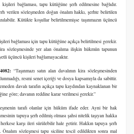
kişileri bağlaması, tapu kütüğüne şerh edilmesine bağlıdır.
 verilen sözleşmeden doğan önalım hakkı, şerhte belirtilen
anılabilir. Kütükte koşullar belirtilmemişse taşınmazın üçüncü
leri bağlaması için tapu kütüğüne açıkça belirtilmesi gerekir.
 kira sözleşmesinde yer alan önalıma ilişkin hükmün tapunun
tli üçüncü kişileri bağlamayacaktır.
/4082:
“Taşınmazı satın alan davalının kira sözleşmesinden
ulunmadığı, resmi senet içeriği ve dosya kapsamıyla da sabittir.
lemeden davalı tarafın açıkça tapu kaydından kaynaklanan bir
ğine göre; davanın reddine karar verilmesi gerekir.”
eşmenin tarafı olanlar için hüküm ifade eder. Ayni bir hak
mesinin tapuya şerh edilmiş olması şahsi nitelik taşıyan hakka
erkese karşı ileri sürülebilir hale getirir. Hakkın tapuya şerh
 Önalım sözleşmesi tapu siciline tescil edildikten sonra mal