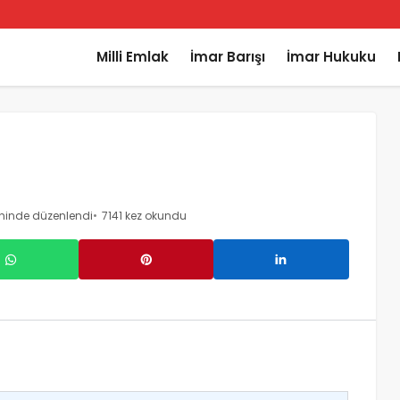
Milli Emlak
İmar Barışı
İmar Hukuku
ihinde düzenlendi
7141 kez okundu