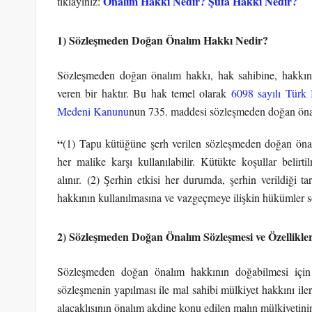
Önalım Hakkı Nedir? Şufa Hakkı Nedir?
tıklayınız:
1) Sözleşmeden Doğan Önalım Hakkı Nedir?
Sözleşmeden doğan önalım hakkı, hak sahibine, hakkın
veren bir haktır. Bu hak temel olarak
6098 sayılı Türk
Medeni Kanunu
nun 735. maddesi sözleşmeden doğan önalı
“
(1) Tapu kütüğüne şerh verilen sözleşmeden doğan önalım
her malike karşı kullanılabilir. Kütükte koşullar belirt
alınır. (2) Şerhin etkisi her durumda, şerhin verildiği 
hakkının kullanılmasına ve vazgeçmeye ilişkin hükümler 
2) Sözleşmeden Doğan Önalım Sözleşmesi ve Özellikler
Sözleşmeden doğan önalım hakkının doğabilmesi için 
sözleşmenin yapılması ile mal sahibi mülkiyet hakkını ileri
alacaklısının önalım akdine konu edilen malın mülkiyetini