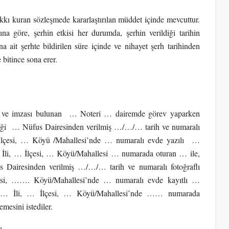
akkı kuran sözleşmede kararlaştırılan müddet içinde mevcuttur.
 göre, şerhin etkisi her durumda, şerhin verildiği tarihin
ait şerhte bildirilen süre içinde ve nihayet şerh tarihinden
 bitince sona erer.
 imzası bulunan … Noteri … dairemde görev yaparken
diği … Nüfus Dairesinden verilmiş …/…/… tarih ve numaralı
… İlçesi, … Köyü /Mahallesi’nde … numaralı evde yazılı …
li, … İlçesi, … Köyü/Mahallesi … numarada oturan … ile,
s Dairesinden verilmiş …/…/… tarih ve numaralı fotoğraflı
esi, ……. Köyü/Mahallesi’nde … numaralı evde kayıtlı …
 … İli, … İlçesi, … Köyü/Mahallesi’nde …… numarada
esini istediler.