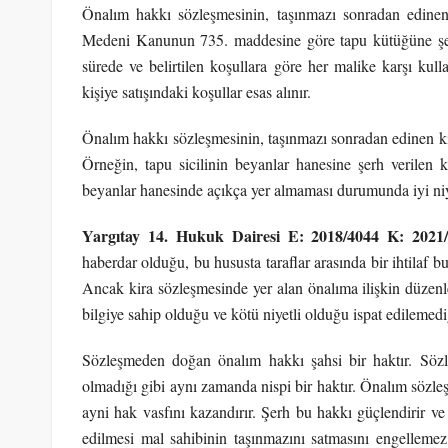
Önalım hakkı sözleşmesinin, taşınmazı sonradan edinen 
Medeni Kanunun 735. maddesine göre tapu kütüğüne şerh
sürede ve belirtilen koşullara göre her malike karşı kull
kişiye satışındaki koşullar esas alınır.
Önalım hakkı sözleşmesinin, taşınmazı sonradan edinen kişi
Örneğin, tapu sicilinin beyanlar hanesine şerh verilen
beyanlar hanesinde açıkça yer almaması durumunda iyi niye
Yargıtay 14. Hukuk Dairesi E: 2018/4044 K: 2021
haberdar olduğu, bu hususta taraflar arasında bir ihtilaf b
Ancak kira sözleşmesinde yer alan önalıma ilişkin düzen
bilgiye sahip olduğu ve kötü niyetli olduğu ispat edilemedi
Sözleşmeden doğan önalım hakkı şahsi bir haktır. Sözl
olmadığı gibi aynı zamanda nispi bir haktır. Önalım sözleş
ayni hak vasfını kazandırır. Şerh bu hakkı güçlendirir ve h
edilmesi mal sahibinin taşınmazını satmasını engellemez.