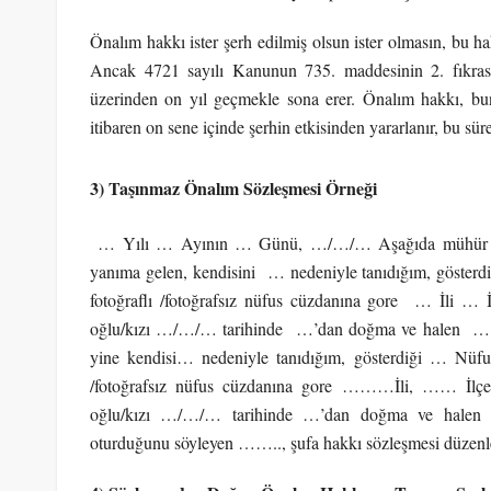
Önalım hakkı ister şerh edilmiş olsun ister olmasın, bu h
Ancak 4721 sayılı Kanunun 735. maddesinin 2. fıkrasına
üzerinden on yıl geçmekle sona erer. Önalım hakkı, buna 
itibaren on sene içinde şerhin etkisinden yararlanır, bu süre
3) Taşınmaz Önalım Sözleşmesi Örneği
… Yılı … Ayının … Günü, …/…/… Aşağıda mühür ve
yanıma gelen, kendisini … nedeniyle tanıdığım, göster
fotoğraflı /fotoğrafsız nüfus cüzdanına gore … İli 
oğlu/kızı …/…/… tarihinde …’dan doğma ve halen … İ
yine kendisi… nedeniyle tanıdığım, gösterdiği … Nüfu
/fotoğrafsız nüfus cüzdanına gore ………İli, …… İlç
oğlu/kızı …/…/… tarihinde …’dan doğma ve halen
oturduğunu söyleyen …….., şufa hakkı sözleşmesi düzenlem