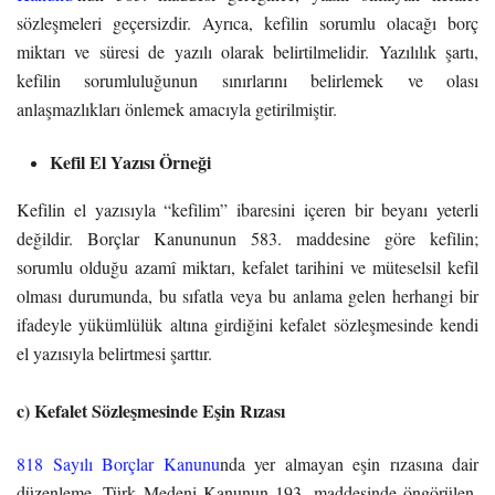
sözleşmeleri geçersizdir. Ayrıca, kefilin sorumlu olacağı borç
miktarı ve süresi de yazılı olarak belirtilmelidir. Yazılılık şartı,
kefilin sorumluluğunun sınırlarını belirlemek ve olası
anlaşmazlıkları önlemek amacıyla getirilmiştir.
Kefil El Yazısı Örneği
Kefilin el yazısıyla “kefilim” ibaresini içeren bir beyanı yeterli
değildir. Borçlar Kanununun 583. maddesine göre kefilin;
sorumlu olduğu azamî miktarı, kefalet tarihini ve müteselsil kefil
olması durumunda, bu sıfatla veya bu anlama gelen herhangi bir
ifadeyle yükümlülük altına girdiğini kefalet sözleşmesinde kendi
el yazısıyla belirtmesi şarttır.
c) Kefalet Sözleşmesinde Eşin Rızası
818 Sayılı Borçlar Kanunu
nda yer almayan eşin rızasına dair
düzenleme, Türk Medeni Kanunun 193. maddesinde öngörülen,