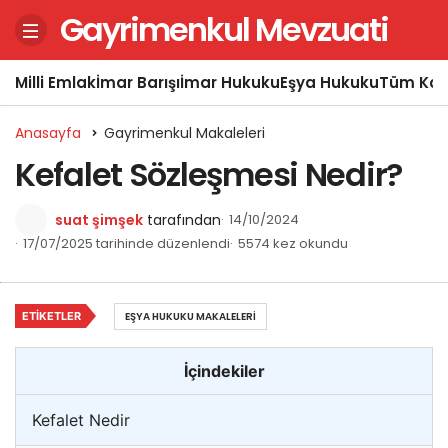
Gayrimenkul Mevzuati
Milli Emlak
İmar Barışı
İmar Hukuku
Eşya Hukuku
Tüm Kon
Anasayfa
Gayrimenkul Makaleleri
Kefalet Sözleşmesi Nedir?
suat şimşek
tarafından
14/10/2024
17/07/2025 tarihinde düzenlendi
5574 kez okundu
ETIKETLER
EŞYA HUKUKU MAKALELERI
İçindekiler
Kefalet Nedir