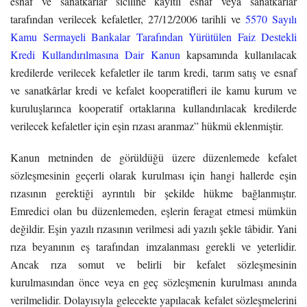
esnaf ve sanatkârlar siciline kayıtlı esnaf veya sanatkârlar
tarafından verilecek kefaletler, 27/12/2006 tarihli ve
5570 Sayılı
Kamu Sermayeli Bankalar Tarafından Yürütülen Faiz Destekli
Kredi Kullandırılmasına Dair Kanun
kapsamında kullanılacak
kredilerde verilecek kefaletler ile tarım kredi, tarım satış ve esnaf
ve sanatkârlar kredi ve kefalet kooperatifleri ile kamu kurum ve
kuruluşlarınca kooperatif ortaklarına kullandırılacak kredilerde
verilecek kefaletler için eşin rızası aranmaz” hükmü eklenmiştir.
Kanun metninden de görüldüğü üzere düzenlemede kefalet
sözleşmesinin geçerli olarak kurulması için hangi hallerde eşin
rızasının gerektiği ayrıntılı bir şekilde hükme bağlanmıştır.
Emredici olan bu düzenlemeden, eşlerin feragat etmesi mümkün
değildir. Eşin yazılı rızasının verilmesi adi yazılı şekle tâbidir. Yani
rıza beyanının eş tarafından imzalanması gerekli ve yeterlidir.
Ancak rıza somut ve belirli bir kefalet sözleşmesinin
kurulmasından önce veya en geç sözleşmenin kurulması anında
verilmelidir. Dolayısıyla gelecekte yapılacak kefalet sözleşmelerini