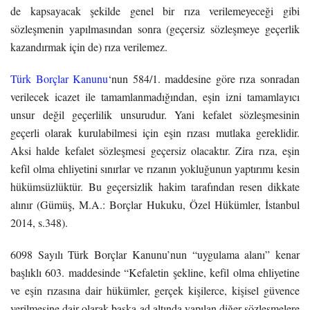
de kapsayacak şekilde genel bir rıza verilemeyeceği gibi
sözleşmenin yapılmasından sonra (geçersiz sözleşmeye geçerlik
kazandırmak için de) rıza verilemez.
Türk Borçlar Kanunu
‘nun 584/1. maddesine göre rıza sonradan
verilecek icazet ile tamamlanmadığından, eşin izni tamamlayıcı
unsur değil geçerlilik unsurudur. Yani kefalet sözleşmesinin
geçerli olarak kurulabilmesi için eşin rızası mutlaka gereklidir.
Aksi halde kefalet sözleşmesi geçersiz olacaktır. Zira rıza, eşin
kefil olma ehliyetini sınırlar ve rızanın yokluğunun yaptırımı kesin
hükümsüzlüktür. Bu geçersizlik hakim tarafından resen dikkate
alınır (Gümüş, M.A.: Borçlar Hukuku, Özel Hükümler, İstanbul
2014, s.348).
6098 Sayılı Türk Borçlar Kanunu’nun “uygulama alanı” kenar
başlıklı 603. maddesinde “Kefaletin şekline, kefil olma ehliyetine
ve eşin rızasına dair hükümler, gerçek kişilerce, kişisel güvence
verilmesine dair olarak başka ad altında yapılan diğer sözleşmelere