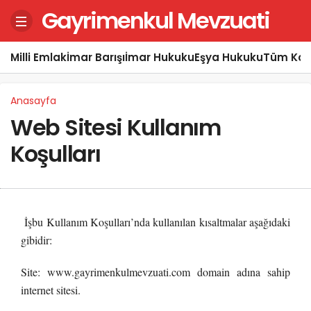
Gayrimenkul Mevzuati
Milli Emlak
İmar Barışı
İmar Hukuku
Eşya Hukuku
Tüm Kon
Anasayfa
Web Sitesi Kullanım
Koşulları
İşbu Kullanım Koşulları’nda kullanılan kısaltmalar aşağıdaki
gibidir:
Site: www.gayrimenkulmevzuati.com domain adına sahip
internet sitesi.