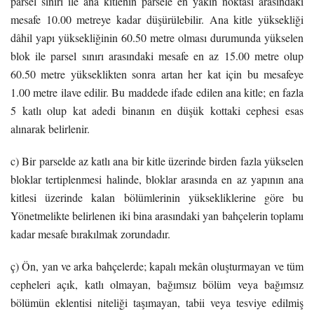
parsel sınırı ile ana kitlenin parsele en yakın noktası arasındaki
mesafe 10.00 metreye kadar düşürülebilir. Ana kitle yüksekliği
dâhil yapı yüksekliğinin 60.50 metre olması durumunda yükselen
blok ile parsel sınırı arasındaki mesafe en az 15.00 metre olup
60.50 metre yükseklikten sonra artan her kat için bu mesafeye
1.00 metre ilave edilir. Bu maddede ifade edilen ana kitle; en fazla
5 katlı olup kat adedi binanın en düşük kottaki cephesi esas
alınarak belirlenir.
c) Bir parselde az katlı ana bir kitle üzerinde birden fazla yükselen
bloklar tertiplenmesi halinde, bloklar arasında en az yapının ana
kitlesi üzerinde kalan bölümlerinin yüksekliklerine göre bu
Yönetmelikte belirlenen iki bina arasındaki yan bahçelerin toplamı
kadar mesafe bırakılmak zorundadır.
ç) Ön, yan ve arka bahçelerde; kapalı mekân oluşturmayan ve tüm
cepheleri açık, katlı olmayan, bağımsız bölüm veya bağımsız
bölümün eklentisi niteliği taşımayan, tabii veya tesviye edilmiş