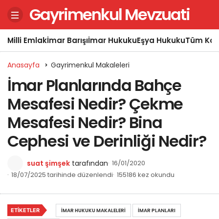
Gayrimenkul Mevzuati
Milli Emlak
İmar Barışı
İmar Hukuku
Eşya Hukuku
Tüm Kon
Anasayfa
Gayrimenkul Makaleleri
İmar Planlarında Bahçe
Mesafesi Nedir? Çekme
Mesafesi Nedir? Bina
Cephesi ve Derinliği Nedir?
suat şimşek
tarafından
16/01/2020
18/07/2025 tarihinde düzenlendi
155186 kez okundu
ETIKETLER
İMAR HUKUKU MAKALELERI
İMAR PLANLARI