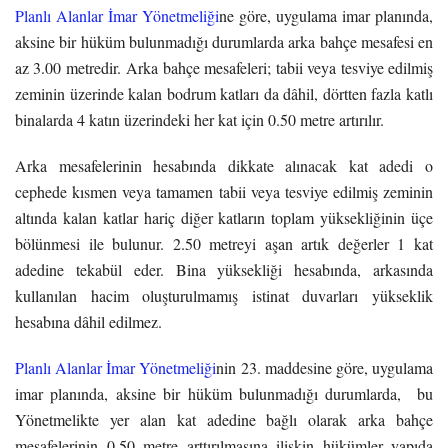
Planlı Alanlar İmar Yönetmeliği
ne göre, uygulama imar planında,
aksine bir hüküm bulunmadığı durumlarda arka bahçe mesafesi en
az 3.00 metredir. Arka bahçe mesafeleri; tabii veya tesviye edilmiş
zeminin üzerinde kalan bodrum katları da dâhil, dörtten fazla katlı
binalarda 4 katın üzerindeki her kat için 0.50 metre artırılır.
Arka mesafelerinin hesabında dikkate alınacak kat adedi o
cephede kısmen veya tamamen tabii veya tesviye edilmiş zeminin
altında kalan katlar hariç diğer katların toplam yüksekliğinin üçe
bölünmesi ile bulunur. 2.50 metreyi aşan artık değerler 1 kat
adedine tekabül eder. Bina yüksekliği hesabında, arkasında
kullanılan hacim oluşturulmamış istinat duvarları yükseklik
hesabına dâhil edilmez.
Planlı Alanlar İmar Yönetmeliği
nin 23. maddesine göre, uygulama
imar planında, aksine bir hüküm bulunmadığı durumlarda, bu
Yönetmelikte yer alan kat adedine bağlı olarak arka bahçe
mesafelerinin 0.50 metre arttırılmasına ilişkin hükümler yapıda