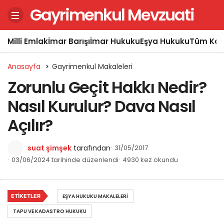
Gayrimenkul Mevzuati
Milli Emlak
İmar Barışı
İmar Hukuku
Eşya Hukuku
Tüm Kon
Anasayfa
Gayrimenkul Makaleleri
Zorunlu Geçit Hakkı Nedir?
Nasıl Kurulur? Dava Nasıl
Açılır?
suat şimşek
tarafından
31/05/2017
03/06/2024 tarihinde düzenlendi
4930 kez okundu
ETIKETLER
EŞYA HUKUKU MAKALELERI
TAPU VE KADASTRO HUKUKU