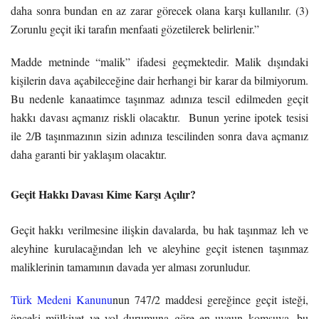
daha sonra bundan en az zarar görecek olana karşı kullanılır. (3)
Zorunlu geçit iki tarafın menfaati gözetilerek belirlenir.”
Madde metninde “malik” ifadesi geçmektedir. Malik dışındaki
kişilerin dava açabileceğine dair herhangi bir karar da bilmiyorum.
Bu nedenle kanaatimce taşınmaz adınıza tescil edilmeden geçit
hakkı davası açmanız riskli olacaktır. Bunun yerine ipotek tesisi
ile 2/B taşınmazının sizin adınıza tescilinden sonra dava açmanız
daha garanti bir yaklaşım olacaktır.
Geçit Hakkı Davası Kime Karşı Açılır?
Geçit hakkı verilmesine ilişkin davalarda, bu hak taşınmaz leh ve
aleyhine kurulacağından leh ve aleyhine geçit istenen taşınmaz
maliklerinin tamamının davada yer alması zorunludur.
Türk Medeni Kanunu
nun 747/2 maddesi gereğince geçit isteği,
önceki mülkiyet ve yol durumuna göre en uygun komşuya, bu