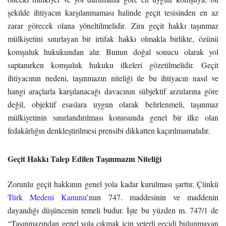
şekilde ihtiyacın karşılanmaması halinde geçit tesisinden en az
zarar görecek olana yöneltilmelidir. Zira geçit hakkı taşınmaz
mülkiyetini sınırlayan bir irtifak hakkı olmakla birlikte, özünü
komşuluk hukukundan alır. Bunun doğal sonucu olarak yol
saptanırken komşuluk hukuku ilkeleri gözetilmelidir. Geçit
ihtiyacının nedeni, taşınmazın niteliği ile bu ihtiyacın nasıl ve
hangi araçlarla karşılanacağı davacının sübjektif arzularına göre
değil, objektif esaslara uygun olarak belirlenmeli, taşınmaz
mülkiyetinin sınırlandırılması konusunda genel bir ilke olan
fedakârlığın denkleştirilmesi prensibi dikkatten kaçırılmamalıdır.
Geçit Hakkı Talep Edilen Taşınmazın Niteliği
Zorunlu geçit hakkının genel yola kadar kurulması şarttır. Çünkü
Türk Medeni Kanunu
’nun 747. maddesinin ve maddenin
dayandığı düşüncenin temeli budur. İşte bu yüzden m. 747/1 de
“Taşınmazından genel yola çıkmak için yeterli geçidi bulunmayan