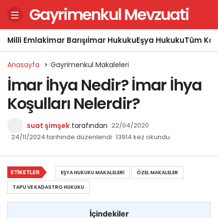
Gayrimenkul Mevzuati
Milli Emlak
İmar Barışı
İmar Hukuku
Eşya Hukuku
Tüm Kon
Anasayfa
Gayrimenkul Makaleleri
İmar İhya Nedir? İmar İhya
Koşulları Nelerdir?
suat şimşek
tarafından
22/04/2020
24/11/2024 tarihinde düzenlendi
13914 kez okundu
ETIKETLER
EŞYA HUKUKU MAKALELERI
ÖZEL MAKALELER
TAPU VE KADASTRO HUKUKU
İçindekiler