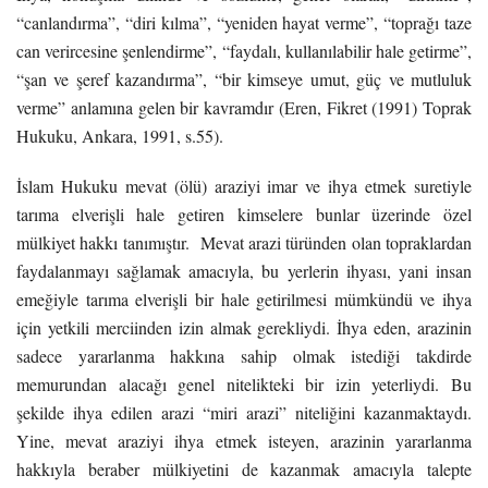
“canlandırma”, “diri kılma”, “yeniden hayat verme”, “toprağı taze
can verircesine şenlendirme”, “faydalı, kullanılabilir hale getirme”,
“şan ve şeref kazandırma”, “bir kimseye umut, güç ve mutluluk
verme” anlamına gelen bir kavramdır (Eren, Fikret (1991) Toprak
Hukuku, Ankara, 1991, s.55).
İslam Hukuku mevat (ölü) araziyi imar ve ihya etmek suretiyle
tarıma elverişli hale getiren kimselere bunlar üzerinde özel
mülkiyet hakkı tanımıştır. Mevat arazi türünden olan topraklardan
faydalanmayı sağlamak amacıyla, bu yerlerin ihyası, yani insan
emeğiyle tarıma elverişli bir hale getirilmesi mümkündü ve ihya
için yetkili merciinden izin almak gerekliydi. İhya eden, arazinin
sadece yararlanma hakkına sahip olmak istediği takdirde
memurundan alacağı genel nitelikteki bir izin yeterliydi. Bu
şekilde ihya edilen arazi “miri arazi” niteliğini kazanmaktaydı.
Yine, mevat araziyi ihya etmek isteyen, arazinin yararlanma
hakkıyla beraber mülkiyetini de kazanmak amacıyla talepte