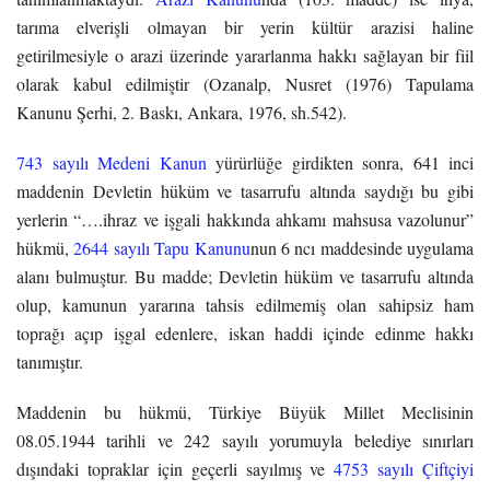
tarıma elverişli olmayan bir yerin kültür arazisi haline
getirilmesiyle o arazi üzerinde yararlanma hakkı sağlayan bir fiil
olarak kabul edilmiştir (Ozanalp, Nusret (1976) Tapulama
Kanunu Şerhi, 2. Baskı, Ankara, 1976, sh.542).
743 sayılı Medeni Kanun
yürürlüğe girdikten sonra, 641 inci
maddenin Devletin hüküm ve tasarrufu altında saydığı bu gibi
yerlerin “….ihraz ve işgali hakkında ahkamı mahsusa vazolunur”
hükmü,
2644 sayılı Tapu Kanunu
nun 6 ncı maddesinde uygulama
alanı bulmuştur. Bu madde; Devletin hüküm ve tasarrufu altında
olup, kamunun yararına tahsis edilmemiş olan sahipsiz ham
toprağı açıp işgal edenlere, iskan haddi içinde edinme hakkı
tanımıştır.
Maddenin bu hükmü, Türkiye Büyük Millet Meclisinin
08.05.1944 tarihli ve 242 sayılı yorumuyla belediye sınırları
dışındaki topraklar için geçerli sayılmış ve
4753 sayılı Çiftçiyi