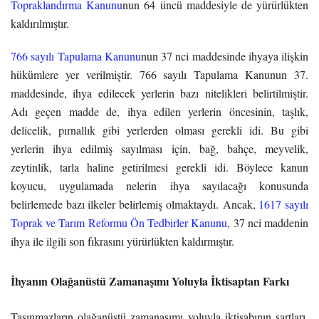
Topraklandırma Kanunu
nun 64 üncü maddesiyle de yürürlükten
kaldırılmıştır.
766 sayılı Tapulama Kanunu
nun 37 nci maddesinde ihyaya ilişkin
hükümlere yer verilmiştir. 766 sayılı Tapulama Kanunun 37.
maddesinde, ihya edilecek yerlerin bazı nitelikleri belirtilmiştir.
Adı geçen madde de, ihya edilen yerlerin öncesinin, taşlık,
delicelik, pırnallık gibi yerlerden olması gerekli idi. Bu gibi
yerlerin ihya edilmiş sayılması için, bağ, bahçe, meyvelik,
zeytinlik, tarla haline getirilmesi gerekli idi. Böylece kanun
koyucu, uygulamada nelerin ihya sayılacağı konusunda
belirlemede bazı ilkeler belirlemiş olmaktaydı. Ancak,
1617 sayılı
Toprak ve Tarım Reformu Ön Tedbirler Kanunu
, 37 nci maddenin
ihya ile ilgili son fıkrasını yürürlükten kaldırmıştır.
İhyanın Olağanüstü Zamanaşımı Yoluyla İktisaptan Farkı
Taşınmazların olağanüstü zamanaşımı yoluyla iktisabının şartları,