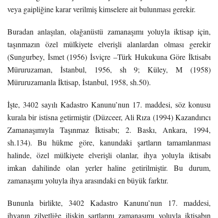
veya gaipliğine karar verilmiş kimselere ait bulunması gerekir.
Buradan anlaşılan, olağanüstü zamanaşımı yoluyla iktisap için,
taşınmazın özel mülkiyete elverişli alanlardan olması gerekir
(Sungurbey, İsmet (1956) İsviçre –Türk Hukukuna Göre İktisabı
Müruruzaman, İstanbul, 1956, sh 9; Küley, M (1958)
Müruruzamanla İktisap, İstanbul, 1958, sh.50).
İşte, 3402 sayılı Kadastro Kanunu’nun 17. maddesi, söz konusu
kurala bir istisna getirmiştir (Düzceer, Ali Rıza (1994) Kazandırıcı
Zamanaşımıyla Taşınmaz İktisabı; 2. Baskı, Ankara, 1994,
sh.134). Bu hükme göre, kanundaki şartların tamamlanması
halinde, özel mülkiyete elverişli olanlar, ihya yoluyla iktisabı
imkan dahilinde olan yerler haline getirilmiştir. Bu durum,
zamanaşımı yoluyla ihya arasındaki en büyük farktır.
Bununla birlikte, 3402 Kadastro Kanunu’nun 17. maddesi,
ihyanın zilyetliğe ilişkin şartlarını zamanaşımı yoluyla iktisabın