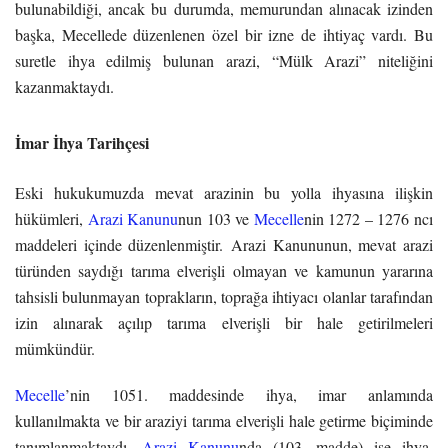
bulunabildiği, ancak bu durumda, memurundan alınacak izinden
başka, Mecellede düzenlenen özel bir izne de ihtiyaç vardı. Bu
suretle ihya edilmiş bulunan arazi, “Mülk Arazi” niteliğini
kazanmaktaydı.
İmar İhya Tarihçesi
Eski hukukumuzda mevat arazinin bu yolla ihyasına ilişkin
hükümleri,
Arazi Kanunu
nun 103 ve
Mecelle
nin 1272 – 1276 ncı
maddeleri içinde düzenlenmiştir. Arazi Kanununun, mevat arazi
türünden saydığı tarıma elverişli olmayan ve kamunun yararına
tahsisli bulunmayan toprakların, toprağa ihtiyacı olanlar tarafından
izin alınarak açılıp tarıma elverişli bir hale getirilmeleri
mümkündür.
Mecelle
’nin 1051. maddesinde ihya, imar anlamında
kullanılmakta ve bir araziyi tarıma elverişli hale getirme biçiminde
tanımlanmaktaydı.
Arazi Kanunu
nda (103. madde) ise ihya,