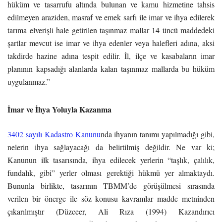
hüküm ve tasarrufu altında bulunan ve kamu hizmetine tahsis
edilmeyen araziden, masraf ve emek sarfı ile imar ve ihya edilerek
tarıma elverişli hale getirilen taşınmaz mallar 14 üncü maddedeki
şartlar mevcut ise imar ve ihya edenler veya halefleri adına, aksi
takdirde hazine adına tespit edilir. İl, ilçe ve kasabaların imar
planının kapsadığı alanlarda kalan taşınmaz mallarda bu hüküm
uygulanmaz.”
İmar ve İhya Yoluyla Kazanma
3402 sayılı Kadastro Kanunu
nda ihyanın tanımı yapılmadığı gibi,
nelerin ihya sağlayacağı da belirtilmiş değildir. Ne var ki;
Kanunun ilk tasarısında, ihya edilecek yerlerin “taşlık, çalılık,
fundalık, gibi” yerler olması gerektiği hükmü yer almaktaydı.
Bununla birlikte, tasarının TBMM’de görüşülmesi sırasında
verilen bir önerge ile söz konusu kavramlar madde metninden
çıkarılmıştır (Düzceer, Ali Rıza (1994) Kazandırıcı