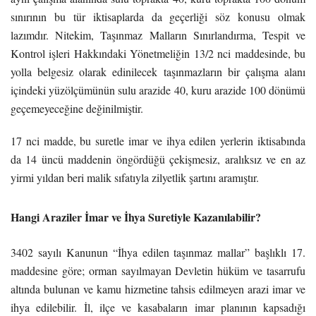
sınırının bu tür iktisaplarda da geçerliği söz konusu olmak
lazımdır. Nitekim, Taşınmaz Malların Sınırlandırma, Tespit ve
Kontrol işleri Hakkındaki Yönetmeliğin 13/2 nci maddesinde, bu
yolla belgesiz olarak edinilecek taşınmazların bir çalışma alanı
içindeki yüzölçümünün sulu arazide 40, kuru arazide 100 dönümü
geçemeyeceğine değinilmiştir.
17 nci madde, bu suretle imar ve ihya edilen yerlerin iktisabında
da 14 üncü maddenin öngördüğü çekişmesiz, aralıksız ve en az
yirmi yıldan beri malik sıfatıyla zilyetlik şartını aramıştır.
Hangi Araziler İmar ve İhya Suretiyle Kazanılabilir?
3402 sayılı Kanunun “İhya edilen taşınmaz mallar” başlıklı 17.
maddesine göre; orman sayılmayan Devletin hüküm ve tasarrufu
altında bulunan ve kamu hizmetine tahsis edilmeyen arazi imar ve
ihya edilebilir. İl, ilçe ve kasabaların imar planının kapsadığı