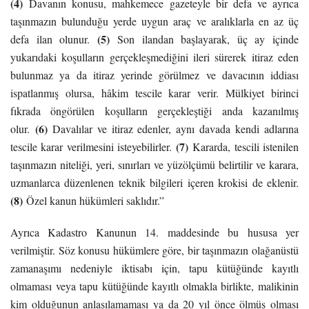
(4)
Davanın konusu, mahkemece gazeteyle bir defa ve ayrıca
taşınmazın bulunduğu yerde uygun araç ve aralıklarla en az üç
(5)
defa ilan olunur.
Son ilandan başlayarak, üç ay içinde
yukarıdaki koşulların gerçekleşmediğini ileri sürerek itiraz eden
bulunmaz ya da itiraz yerinde görülmez ve davacının iddiası
ispatlanmış olursa, hâkim tescile karar verir. Mülkiyet birinci
fıkrada öngörülen koşulların gerçekleştiği anda kazanılmış
(6)
olur.
Davalılar ve itiraz edenler, aynı davada kendi adlarına
(7)
tescile karar verilmesini isteyebilirler.
Kararda, tescili istenilen
taşınmazın niteliği, yeri, sınırları ve yüzölçümü belirtilir ve karara,
uzmanlarca düzenlenen teknik bilgileri içeren krokisi de eklenir.
(8)
Özel kanun hükümleri saklıdır.”
Ayrıca Kadastro Kanunun 14. maddesinde bu hususa yer
verilmiştir. Söz konusu hükümlere göre, bir taşınmazın olağanüstü
zamanaşımı nedeniyle iktisabı için, tapu kütüğünde kayıtlı
olmaması veya tapu kütüğünde kayıtlı olmakla birlikte, malikinin
kim olduğunun anlaşılamaması ya da 20 yıl önce ölmüş olması