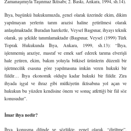
Zamanaşımıyla Taşınmaz İktisabı; 2. Baskı, Ankara, 1994, sh.14).
İhya, bugünkü hukukumuzda, genel olarak üzerinde ekim, dikim
yapılmayan yerlerin tarım arazisi haline getirilmesi olarak
anlaşılmaktadır. Buradan hareketle, Veysel Başpınar, ihyayı teknik
olarak, şu şekilde tanımlamaktadır (Başpınar, Veysel (1999) Türk
Toprak Hukukunda İhya, Ankara, 1999, sh.13): “İhya,
işlenmemiş araziye, masraf ve emek sarf ederek tarıma elverişli
hale getiren, ekim, bakım yoluyla bitkisel ürünlerin düzenli bir
işletmecilik esasına göre yapılmasına imkân veren hukuki bir
fiildir… İhya ekonomik olduğu kadar hukuki bir fiildir. Zira
ihyada işgal ve ihraz gibi mülkiyetin iktisabına yol açan ve
hukukun bu yüzden kendisine önem ve sonuç atfettiği bir fiil söz
konusudur”.
İmar ihya nedir?
İhya, konuşma dilinde ve sözlükte, genel olarak, “diriltme”,