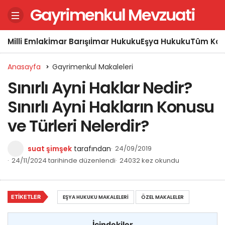
Gayrimenkul Mevzuati
Milli Emlak
İmar Barışı
İmar Hukuku
Eşya Hukuku
Tüm Kon
Anasayfa
Gayrimenkul Makaleleri
Sınırlı Ayni Haklar Nedir?
Sınırlı Ayni Hakların Konusu
ve Türleri Nelerdir?
suat şimşek
tarafından
24/09/2019
24/11/2024 tarihinde düzenlendi
24032 kez okundu
ETIKETLER
EŞYA HUKUKU MAKALELERI
ÖZEL MAKALELER
İçindekiler