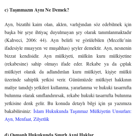
c) Taşınmazın Aynı Ne Demek?
Ayn, bizatihi kaim olan, aklen, varlığından söz edebilmek için
başka bir şeye ihtiyaç duyulmayan şey olarak tanımlanmaktadır
(Kahveci, 2006: 44). Ayn belirli ve görülebilen (Mecelle’nin
ifadesiyle muayyen ve muşahhas) şeyler demektir. Ayn, nesnenin
bizzat kendisidir. Ayn mülkiyeti, mülkün kuru mülkiyetine
(rekabesine) sahip olmayı ifade eder. Rekabe ya da çıplak
mülkiyet olarak da adlandırılan kuru mülkiyet, kişiye mülkü
üzerinde sahiplik yetkisi verir. Günümüzde mülkiyet hakkının
maliye tanıdığı yetkileri kullanma, yararlanma ve hukuki tasarrufta
bulunma olarak sınıflandırırsak, rekabe hukuki tasarrufta bulunma
yetkisine denk gelir. Bu konuda detaylı bilgi için şu yazımıza
bakabilirsiniz:
İslam Hukukunda Taşınmaz Mülkiyetin Unsurları:
Ayn, Menfaat, Zilyetlik
d) Osmanlı Hukukunda Sınırlı Ayni Haklar