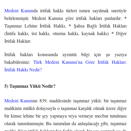
Medeni Kanun
da irtifak hakkı türleri ismen sayılmak suretiyle
*
belirlenmiştir. Medeni Kanuna göre irtifak hakları şunlardır:
*
Taşınmaz Lehine İrtifak Hakkı,
Şahsa Bağlı İrtifak Hakları
*
(İntifa hakkı, üst hakkı, oturma hakkı, kaynak hakkı)
Diğer
İrtifak Hakları
İrtifak hakları konusunda ayrıntılı bilgi için şu yazıya
bakabilirsiniz:
Türk Medeni Kanunu’na Göre İrtifak Hakları:
İrtifak Hakkı Nedir?
5) Taşınmaz Yükü Nedir?
Medeni Kanun
un 839. maddesinde taşınmaz yükü; bir taşınmaz
malikinin mülkü dolayısıyla o taşınmaz karşılık olmak üzere diğer
bir kimse lehine bir şey yapmaya veya vermeye mecbur tutulması
olarak tanımlanmıştır. Bu tanımdan da anlaşılacağı gibi, taşınmaz
maliki diğer irtifak haklarından farklı olarak bir şey yapmak ya da