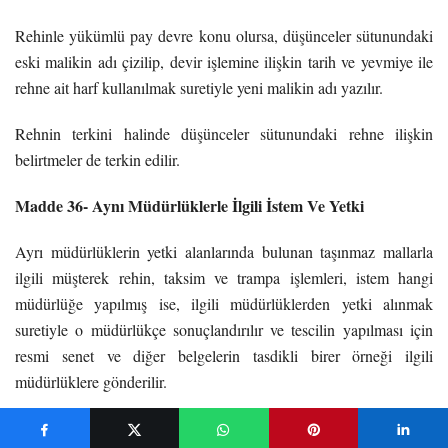
Rehinle yükümlü pay devre konu olursa, düşünceler sütunundaki
eski malikin adı çizilip, devir işlemine ilişkin tarih ve yevmiye ile
rehne ait harf kullanılmak suretiyle yeni malikin adı yazılır.
Rehnin terkini halinde düşünceler sütunundaki rehne ilişkin
belirtmeler de terkin edilir.
Madde 36- Aynı Müdürlüklerle İlgili İstem Ve Yetki
Ayrı müdürlüklerin yetki alanlarında bulunan taşınmaz mallarla
ilgili müşterek rehin, taksim ve trampa işlemleri, istem hangi
müdürlüğe yapılmış ise, ilgili müdürlüklerden yetki alınmak
suretiyle o müdürlükçe sonuçlandırılır ve tescilin yapılması için
resmi senet ve diğer belgelerin tasdikli birer örneği ilgili
müdürlüklere gönderilir.
Madde 37- İşçi Ve Yüklenici İpoteğinin Tescili