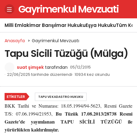
Gayrimenkul Mevzuati
Milli Emlak
İmar Barışı
İmar Hukuku
Eşya Hukuku
Tüm Kon
Anasayfa
Gayrimenkul Mevzuatı
Tapu Sicili Tüzüğü (Mülga)
suat şimşek
tarafından
05/12/2015
22/06/2025 tarihinde düzenlendi
10934 kez okundu
ETIKETLER
TAPU VE KADASTRO HUKUKU
BKK Tarihi ve Numarası: 18.05.1994/94-5623, Resmi Gazete
Bu Tüzük 17.08.2013/28738 Resmi
T/S: 07.06.1994/21953,
Gazete’de yayımlanan
TAPU SİCİLİ TÜZÜĞÜ
ile
yürürlükten kaldırılmıştır.