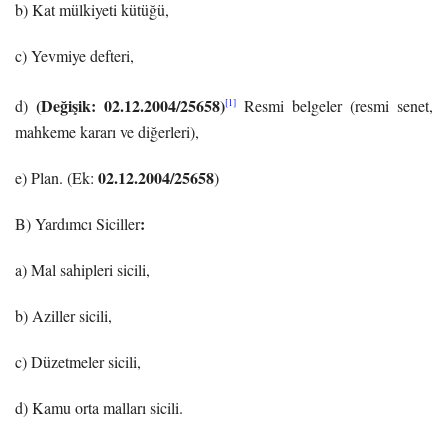
b) Kat mülkiyeti kütüğü,
c) Yevmiye defteri,
(Değişik: 02.12.2004/25658)
[1]
d)
Resmi belgeler (resmi senet,
mahkeme kararı ve diğerleri),
02.12.2004/25658
e) Plan. (Ek:
)
:
B) Yardımcı Siciller
a) Mal sahipleri sicili,
b) Aziller sicili,
c) Düzetmeler sicili,
d) Kamu orta malları sicili.