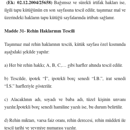
(Ek: 02.12.2004/25658)
Bağımsız ve sürekli irtifak hakları ise,
ilgili tapu kütüğünün en son sayfasına tescil edilir, taşınmaz mal ve
üzerindeki hakların tapu kütüğü sayfalarında irtibatı sağlanır.
Madde 31- Rehin Haklarının Tescili
Taşınmaz mal rehin haklarının tescili, kütük sayfası özel kısmında
aşağıdaki şekilde yapılır:
a) Her bir rehin hakkı; A, B, C,… gibi harfler altında tescil edilir.
b) Tescilde, ipotek “İ”, ipotekli borç senedi “İ.B.”, irat senedi
“İ.S.” harfleriyle gösterilir.
c) Alacaklının adı, soyadı ve baba adı, tüzel kişinin unvanı
yazılır.İpotekli borç senedi hamiline yazılı ise, bu durum belirtilir.
d) Rehin miktarı, varsa faiz oranı, rehin derecesi, rehin müddeti ile
tescil tarihi ve yevmiye numarası yazılır.