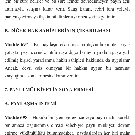
için bir süre belirler ve bu süre içinde devredilmeyen payın açık
artırmayla satışına karar verir. Satış kararı, cebri icra yoluyla
paraya çevirmeye ilişkin hükümler uyarınca yerine getirilir.
B. DİĞER HAK SAHİPLERİNİN ÇIKARILMASI
Madde 697 –
Bir paydaşın çıkarılmasına ilişkin hükümler, kıyas
yoluyla, pay üzerinde intifa veya diğer bir ayni ya da tapuya şerh
edilmiş kişisel yararlanma hakkı sahipleri hakkında da uygulanır.
Ancak, devri caiz olmayan bir hakkın uygun bir tazminat
karşılığında sona ermesine karar verilir.
7. PAYLI MÜLKİYETİN SONA ERMESİ
A. PAYLAŞMA İSTEMİ
Madde 698 –
Hukuki bir işlem gereğince veya paylı malın sürekli
bir amaca özgülenmiş olması sebebiyle paylı mülkiyeti devam
ettirme yükümlülüğü bulunmadıkça, paydaşlardan her biri malın