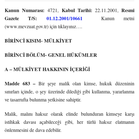
Kanun Numarası:
Kabul Tarihi:
Resmi
4721,
22.11.2001,
Gazete T/S:
01.12.2001/10661
Kanun metni
(www.mevzuat.gov.tr) için tıklayınız….
BİRİNCİ KISIM-
MÜLKİYET
BİRİNCİ BÖLÜM-
GENEL HÜKÜMLER
A – MÜLKİYET HAKKININ İÇERİĞİ
Madde 683 –
Bir şeye malik olan kimse, hukuk düzeninin
sınırları içinde, o şey üzerinde dilediği gibi kullanma, yararlanma
ve tasarrufta bulunma yetkisine sahiptir.
Malik, malını haksız olarak elinde bulunduran kimseye karşı
istihkak davası açabileceği gibi, her türlü haksız elatmanın
önlenmesini de dava edebilir.