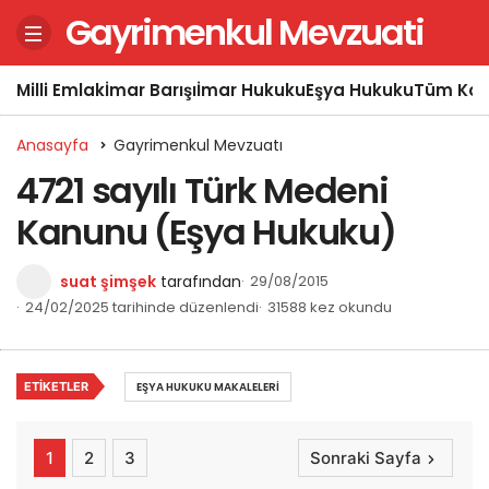
Gayrimenkul Mevzuati
Milli Emlak
İmar Barışı
İmar Hukuku
Eşya Hukuku
Tüm Kon
Anasayfa
Gayrimenkul Mevzuatı
4721 sayılı Türk Medeni
Kanunu (Eşya Hukuku)
suat şimşek
tarafından
29/08/2015
24/02/2025 tarihinde düzenlendi
31588 kez okundu
ETIKETLER
EŞYA HUKUKU MAKALELERI
1
2
3
Sonraki Sayfa