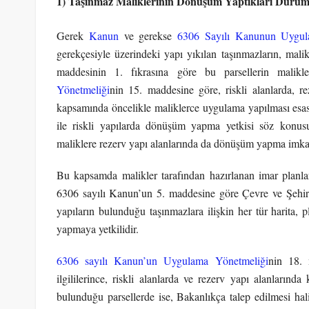
1) Taşınmaz Maliklerinin Dönüşüm Yaptıkları Durum
Gerek
Kanun
ve gerekse
6306 Sayılı Kanunun Uygul
gerekçesiyle üzerindeki yapı yıkılan taşınmazların, malik
maddesinin 1. fıkrasına göre bu parsellerin malikle
Yönetmeliği
nin 15. maddesine göre, riskli alanlarda, re
kapsamında öncelikle maliklerce uygulama yapılması esastı
ile riskli yapılarda dönüşüm yapma yetkisi söz konusu
maliklere rezerv yapı alanlarında da dönüşüm yapma imkanı
Bu kapsamda malikler tarafından hazırlanan imar planlar
6306 sayılı Kanun’un 5. maddesine göre Çevre ve Şehircili
yapıların bulunduğu taşınmazlara ilişkin her tür harita, p
yapmaya yetkilidir.
6306 sayılı Kanun’un Uygulama Yönetmeliği
nin 18. 
ilgililerince, riskli alanlarda ve rezerv yapı alanlarında 
bulunduğu parsellerde ise, Bakanlıkça talep edilmesi halin