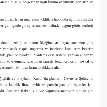
teren bilgi ve belgeler ve ilgili kurum ve kuruluş görüşleri ile
rince hazırlanan imar planı teklifleri hakkında ilgili büyükşehir
 beş gün içinde görüş vermemesi halinde, uygun görüş verilmiş
anın özelliğine, planın ölçeğine ve ihtiyaç analizine göre
yapılacak tespit, araştırma ve inceleme konularını belirler.
lık, plan onaylarken, planlama esaslarını ve yapılan analiz ve
kisini ve uyumunu, ulaşım sistemi ile bütünleşmesini, sosyal ve
aşanabilirlik hususlarını da dikkate alır.
iştirilerek onaylanır. Kanun’da planların Çevre ve Şehircilik
buna karşılık ifraz, tevhit ve parselasyon gibi işlemler için
ır. Bunların Bakanlık eliyle yapılması mümkün olduğu gibi