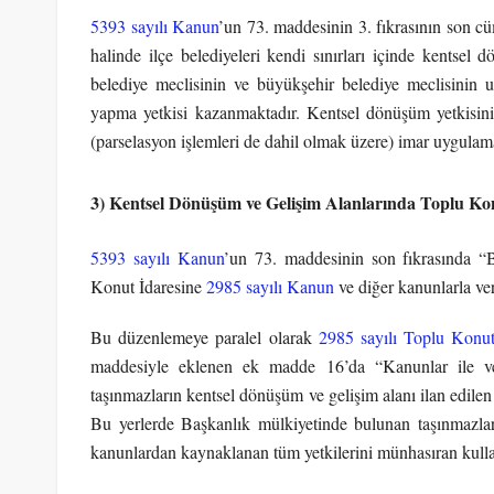
5393 sayılı Kanun
’un 73. maddesinin 3. fıkrasının son c
halinde ilçe belediyeleri kendi sınırları içinde kentsel
belediye meclisinin ve büyükşehir belediye meclisinin
yapma yetkisi kazanmaktadır. Kentsel dönüşüm yetkisini h
(parselasyon işlemleri de dahil olmak üzere) imar uygulam
3) Kentsel Dönüşüm ve Gelişim Alanlarında Toplu Konu
5393 sayılı Kanun
’un 73. maddesinin son fıkrasında “
Konut İdaresine
2985 sayılı Kanun
ve diğer kanunlarla ver
Bu düzenlemeye paralel olarak
2985 sayılı Toplu Konu
maddesiyle eklenen ek madde 16’da “Kanunlar ile veri
taşınmazların kentsel dönüşüm ve gelişim alanı ilan edilen 
Bu yerlerde Başkanlık mülkiyetinde bulunan taşınmazlar i
kanunlardan kaynaklanan tüm yetkilerini münhasıran kull