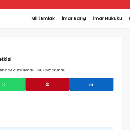
Milli Emlak
İmar Barışı
İmar Hukuku
tkisi
rihinde düzenlendi
3467 kez okundu