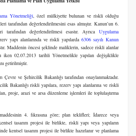
da Planlama ve Plan Uygulama Yetkisi
ama Yönetmeliği
, özel mülkiyette bulunan ve riskli olduğu
leri tarafından değerlendirilmesini esas almıştır. Kanun’un 6.
ri tarafından değerlendirilmesi esastır. Ayrıca
Uygulama
zerv yapı alanlarında ve riskli yapılarda
6306 sayılı Kanun
r. Maddenin öncesi şeklinde maliklerin, sadece riskli alanlar
 iken 02.07.2013 tarihli Yönetmelikle yapılan değişiklikle
 getirilmiştir.
ı Çevre ve Şehircilik Bakanlığı tarafından onaylanmaktadır.
k Bakanlığı riskli yapılara, rezerv yapı alanlarına ve riskli
lan, proje, arazi ve arsa düzenleme işlemleri ile toplulaştırma
maddesinin 4. fıkrasına göre; plan teklifleri; İdarece veya
kentsel tasarım projesi ile birlikte, riskli yapı veya yapıların
de kentsel tasarım projesi ile birlikte hazırlanır ve planlama