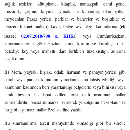
sağlık tesisleri, kütüphane, kitaplık, namazgah, cami genel
mezarlık, çeşme, kuyular, yunak ile kapanmış olan yollar,
meydanlar, Pazar yerleri, parklar ve bahçeler ve boşluklar ve
(ek
benzeri hizmet malları) kayıt, belge veya özel kanunlarına
ibare:
02.07.2018/700 s. KHK
)
[11]
veya Cumhurbaşkanı
kararnamelerine göre Hazine, kamu kurum ve kuruluşları, il,
belediye köy veya mahalli idare birlikleri tüzelkişiliği, adlarına
tespit olunur.
B) Mera, yaylak, kışlak, otlak, harman ve panayır yerleri gibi
paralı veya parasız kamunun yararlanmasına tahsis edildiği veya
kamunun kadimden beri yararlandığı belgelerle veya bilirkişi veya
tanık beyanı ile ispat edilen orta malı taşınmaz mallar
sınırlandırılır, parsel numarası verilerek yüzölçümü hesaplanır ve
bu gibi taşınmaz mallar özel siciline yazılır.
Bu sınırlandırma tescil mahiyetinde olmadığı gibi bu suretle