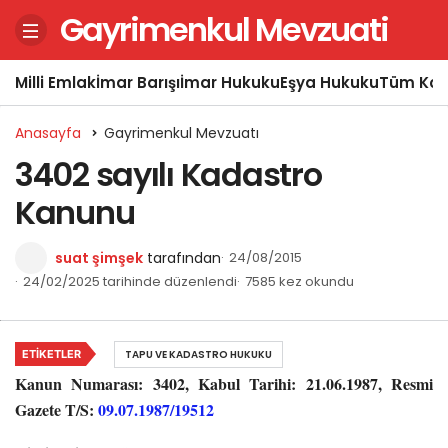
Gayrimenkul Mevzuati
Milli Emlak
İmar Barışı
İmar Hukuku
Eşya Hukuku
Tüm Kon
Anasayfa
Gayrimenkul Mevzuatı
3402 sayılı Kadastro
Kanunu
suat şimşek
tarafından
24/08/2015
24/02/2025 tarihinde düzenlendi
7585 kez okundu
ETIKETLER
TAPU VE KADASTRO HUKUKU
Kanun Numarası: 3402, Kabul Tarihi: 21.06.1987, Resmi
Gazete T/S:
09.07.1987/19512