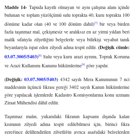
Madde 14-
Tapuda kayıtlı olmayan ve aynı çalışma alanı içinde
bulunan ve toplam yüzölçümü sulu toprakta 40, kuru toprakta 100
[7]
dönüme kadar olan (40 ve 100 dönüm dahil)
bir veya birden
fazla taşınmaz mal, çekişmesiz ve aralıksız en az yirmi yıldan beri
malik sıfatıyla zilyetliğini belgelerle veya bilirkişi veyahut tanık
(Değişik cümle:
beyanlarıyla ispat eden zilyedi adına tespit edilir.
03.07.3005/5403
)
[8]
Sulu veya kuru arazi ayrımı, Toprak Koruma
[9]
ve Arazi Kullanımı Kanun
u hükümlerine
göre yapılır.
(Değişik:
03.07.3005/5403
)
4342 sayılı Mera Kanununun 7 nci
maddesinin üçüncü fıkrası gereği 3402 sayılı Kanun hükümlerine
göre yapılacak işlemlerde Kadastro Komisyonlarına konu uzmanı
Ziraat Mühendisi dâhil edilir.
Taşınmaz malın, yukarıdaki fıkranın kapsamı dışında kalan
kısmının zilyedi adına tespit edilebilmesi için, birinci fıkra
gereğince delillendirilen zilyetliğin ayrıca aşağıdaki belgelerden