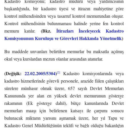
Kadastro komisyonu; kadastro müdürü veya yardımcısının
başkanlığında, bir kadastro üyesi ve itirazın mahiyetine göre
kontrol mühendisinden veya tasarruf kontrol memurundan oluşur.
Kontrol mühendisinin bulunmaması halinde yerine fen kontrol
(Bkz.
İtirazları İnceleyecek Kadastro
memuru katılır.
Komisyonunun Kuruluşu ve Görevleri Hakkında Yönetmelik
)
Bu maddede unvanları belirtilen memurlar bu maksatla açılmış
okul veya kurslardan mezun olanlar arasından atanırlar.
(Değişik:
22.02.2005/5304
)
[2]
Kadastro komisyonlarında veya
kadastro hizmetlerinde görevli personele, arazide fiilen çalıştıkları
sürelere münhasır olmak üzere, 657 sayılı Devlet Memurları
Kanununda yer alan en yüksek devlet memurunun gösterge
rakamının (Ek gösterge dahil), bütçe kanunlarında Devlet
memurları maaşı için belirlenen katsayı ile çarpımı sonucu
bulunacak miktarın yarısını aşmamak üzere, her yıl Tapu ve
Kadastro Genel Müdürlüğünün teklifi ve bağlı olduğu bakanlığın