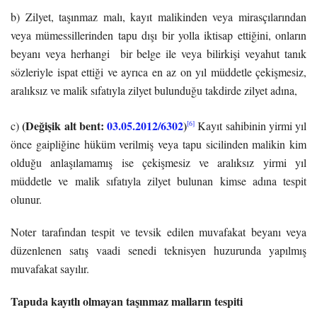
b) Zilyet, taşınmaz malı, kayıt malikinden veya mirasçılarından
veya mümessillerinden tapu dışı bir yolla iktisap ettiğini, onların
beyanı veya herhangi bir belge ile veya bilirkişi veyahut tanık
sözleriyle ispat ettiği ve ayrıca en az on yıl müddetle çekişmesiz,
aralıksız ve malik sıfatıyla zilyet bulunduğu takdirde zilyet adına,
(Değişik alt bent:
03.05.2012/6302
)
[6]
c)
Kayıt sahibinin yirmi yıl
önce gaipliğine hüküm verilmiş veya tapu sicilinden malikin kim
olduğu anlaşılamamış ise çekişmesiz ve aralıksız yirmi yıl
müddetle ve malik sıfatıyla zilyet bulunan kimse adına tespit
olunur.
Noter tarafından tespit ve tevsik edilen muvafakat beyanı veya
düzenlenen satış vaadi senedi teknisyen huzurunda yapılmış
muvafakat sayılır.
Tapuda kayıtlı olmayan taşınmaz malların tespiti