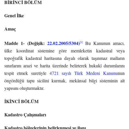
BİRİNCİ BÖLÜM
Genel İlke
Amaç
Madde 1-
(Değişik:
22.02.2005/5304
)
[1]
Bu Kanunun amacı,
ülke koordinat sistemine göre memleketin kadastral veya
topoğrafik kadastral haritasına dayalı olarak taşınmaz malların
sınırlarını arazi ve harita üzerinde belirterek hukukî durumlarını
tespit etmek suretiyle
4721 sayılı Türk Medeni Kanunu
nun
öngördüğü tapu sicilini kurmak, mekânsal bilgi sisteminin alt
yapısını oluşturmaktır.
İKİNCİ BÖLÜM
Kadastro Çalışmaları
Kadastro bölgelerinin belirlenmesi ve ilanı