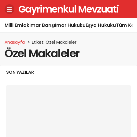
Gayrimenkul Mevzuati
Milli Emlak
İmar Barışı
İmar Hukuku
Eşya Hukuku
Tüm Kon
Anasayfa
Etiket: Özel Makaleler
Özel Makaleler
SON YAZILAR