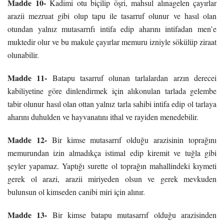
Madde 10-
Kadimi otu biçilip öşri, mahsul alınagelen çayırlar
arazii mezruat gibi olup tapu ile tasarruf olunur ve hasıl olan
otundan yalnız mutasarrıfı intifa edip aharını intifadan men’e
muktedir olur ve bu makule çayırlar memuru izniyle sökülüp ziraat
olunabilir.
Madde 11-
Batapu tasarruf olunan tarlalardan arzın derecei
kabiliyetine göre dinlendirmek için alıkonulan tarlada gelembe
tabir olunur hasıl olan ottan yalnız tarla sahibi intifa edip ol tarlaya
aharını duhulden ve hayvanatını ithal ve rayiden menedebilir.
Madde 12-
Bir kimse mutasarrıf olduğu arazisinin toprağını
memurundan izin almadıkça istimal edip kiremit ve tuğla gibi
şeyler yapamaz. Yaptığı surette ol toprağın mahallindeki kıymeti
gerek ol arazi, arazii miriyeden olsun ve gerek mevkuden
bulunsun ol kimseden canibi miri için alınır.
Madde 13-
Bir kimse batapu mutasarrıf olduğu arazisinden