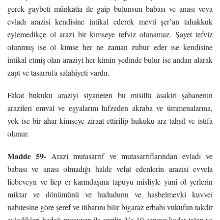
gerek gaybeti münkatia ile gaip bulunsun babası ve anası veya
evladı arazisi kendisine intikal ederek mevti şer’an tahakkuk
eylemedikçe ol arazi bir kimseye tefviz olunamaz. Şayet tefviz
olunmuş ise ol kimse her ne zaman zuhur eder ise kendisine
intikal etmiş olan araziyi her kimin yedinde bulur ise andan alarak
zapt ve tasarrufa salahiyeti vardır.
Fakat hukuku araziyi siyaneten bu misillü asakiri şahanenin
arazileri emval ve eşyalarını hıfzeden akraba ve ümmenalarına,
yok ise bir ahar kimseye ziraat ettirilip hukuku arz tahsil ve istifa
olunur.
Madde 59-
Arazi mutasarrıf ve mutasarrıflarından evladı ve
babası ve anası olmadığı halde vefat edenlerin arazisi evvela
liebeveyn ve liep er karındaşına tapuyu misliyle yani ol yerlerin
miktar ve dönümünü ve hududunu ve hasbelmevki kuvvei
nabitesine göre şeref ve itibarını bilir bigaraz erbabı vukufun takdir
eyledikleri bedeli muayyen ile verilir. Ve 10 seneye kadar talep ve