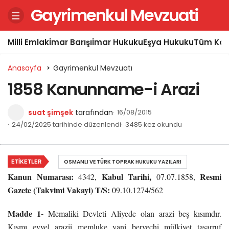
Gayrimenkul Mevzuati
Milli Emlak
İmar Barışı
İmar Hukuku
Eşya Hukuku
Tüm Kon
Anasayfa
Gayrimenkul Mevzuatı
1858 Kanunname-i Arazi
suat şimşek
tarafından
16/08/2015
24/02/2025 tarihinde düzenlendi
3485 kez okundu
ETIKETLER
OSMANLI VE TÜRK TOPRAK HUKUKU YAZILARI
Kanun Numarası:
Kabul Tarihi,
Resmi
4342,
07.07.1858,
Gazete (Takvimi Vakayi) T/S:
09.10.1274/562
Madde 1-
Memaliki Devleti Aliyede olan arazi beş kısımdır.
Kısmı evvel arazii memluke yani berveçhi mülkiyet tasarruf