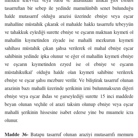
tasarruftan bir sebep ile yedinde mamulünbih senet bulunduğu
halde mutasarrıf olduğu arazisi üzerinde ebniye veya eşcar
mahalline müstahik çıkarak ol mahalde hakkı tasarrufu tebeyyün
ve tahakkuk eylediği surette ebniye ve eşcarın maktuan kıymeti ol
mahallin kıymetinden ziyade ise mahalli mezkurun kıymeti
sahihası müstahik çıkan şahsa verilerek ol mahal ebniye eşcar
sahibinin yedinde ipka olunur ve eğer ol mahallin kıymeti ebniye
ve eşcarın kıymetinden ezyed ise ol ebniye ve eşcarın
müstahikulkal’ olduğu halde olan kıymeti sahibine verilerek
ebniye ve eşcar şahsı mezbure verilir. Ve biliştirak tasarruf olunan
arazinin bazı mahalli üzerinde şerikinin izni bulunmaksızın diğeri
ebniye veya eşcar ihdas ve garseylediği surette 15 inci maddede
beyan olunan veçhile ol arazi taksim olunup ebniye veya eşcar
mahalli şerikinin hissesine isabet ederse yine bu muamele icra
olunur.
Madde 36-
Batapu tasarruf olunan araziyi mutasarrıfı memuru