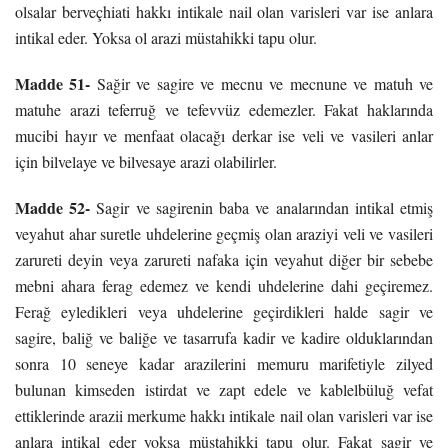
olsalar berveçhiati hakkı intikale nail olan varisleri var ise anlara
intikal eder. Yoksa ol arazi müstahikki tapu olur.
Madde 51-
Sağir ve sagire ve mecnu ve mecnune ve matuh ve
matuhe arazi teferruğ ve tefevvüz edemezler. Fakat haklarında
mucibi hayır ve menfaat olacağı derkar ise veli ve vasileri anlar
için bilvelaye ve bilvesaye arazi olabilirler.
Madde 52-
Sagir ve sagirenin baba ve analarından intikal etmiş
veyahut ahar suretle uhdelerine geçmiş olan araziyi veli ve vasileri
zarureti deyin veya zarureti nafaka için veyahut diğer bir sebebe
mebni ahara ferag edemez ve kendi uhdelerine dahi geçiremez.
Ferağ eyledikleri veya uhdelerine geçirdikleri halde sagir ve
sagire, baliğ ve baliğe ve tasarrufa kadir ve kadire olduklarından
sonra 10 seneye kadar arazilerini memuru marifetiyle zilyed
bulunan kimseden istirdat ve zapt edele ve kablelbüluğ vefat
ettiklerinde arazii merkume hakkı intikale nail olan varisleri var ise
anlara intikal eder yoksa müstahikki tapu olur. Fakat sagir ve