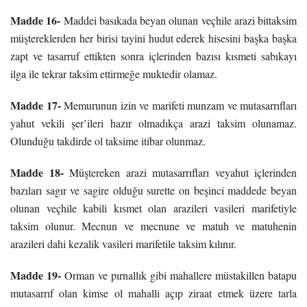
Madde 16-
Maddei basıkada beyan olunan veçhile arazi bittaksim
müştereklerden her birisi tayini hudut ederek hisesini başka başka
zapt ve tasarruf ettikten sonra içlerinden bazısı kısmeti sabıkayı
ilga ile tekrar taksim ettirmeğe muktedir olamaz.
Madde 17-
Memurunun izin ve marifeti munzam ve mutasarrıfları
yahut vekili şer’ileri hazır olmadıkça arazi taksim olunamaz.
Olunduğu takdirde ol taksime itibar olunmaz.
Madde 18-
Müştereken arazi mutasarrıfları veyahut içlerinden
bazıları sagır ve sagire olduğu surette on beşinci maddede beyan
olunan veçhile kabili kısmet olan arazileri vasileri marifetiyle
taksim olunur. Mecnun ve mecnune ve matuh ve matuhenin
arazileri dahi kezalik vasileri marifetile taksim kılınır.
Madde 19-
Orman ve pırnallık gibi mahallere müstakillen batapu
mutasarrıf olan kimse ol mahalli açıp ziraat etmek üzere tarla