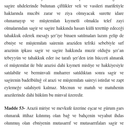
sagire uhdelerinde bulunan çiftlikler veli ve vasileri marifetiyle
haklarında mucibi zarar ve ziya olmıyacak surette idare
olunamayıp ve müştemilatı kıymetli olmakla telef zayi
olmalarından sagir ve sagire hakkında hasarı külli terettüp edeceği
tahakkuk ederek mesağı şer’iye binaen satılmaları lazım gelip de
ebniye ve müştemilatı sairenin araziden tefriki sebebiyle sırf
arazinin ipkası sagir ve sagire hakkında muzir olduğu şer’an
tebeyyün ve tahakkuk eder ise tarafı şer’den izin hücceti alınarak
ol müştemilat ile bile arazisi dahi kıymeti misliye ve hakkiyesiyle
satılabilir ve berminvali muharrer satıldıktan sonra sagir ve
sagirenin badelbüluğ ol arazi ve müştemilatı saireyi istirdat ve zapt
eylemeğe salahiyeti kalmaz. Mecnun ve matuh ve matuhenin
arazilerinde dahi hüküm bu minval üzeredir.
Madde 53-
Arazii miriye ve mevkufe üzerine eşcar ve gürum gars
olunarak ittihaz kılınmış olan bağ ve bahçenin veyahut ihdas
olunmuş olan ebniyenin mutasarrıf ve mutasarrıfaları sagir ve