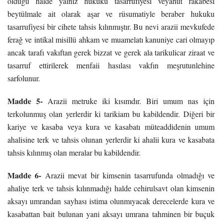
olduğu halde yalnız hukuku tasarrufiyesi veyahut rakabesi
beytülmale ait olarak aşar ve rüsumatiyle beraber hukuku
tasarrufiyesi bir cihete tahsis kılınmıştır. Bu nevi arazii mevkufede
ferağ ve intikal misillü ahkam ve muamelatı kanuniye cari olmayıp
ancak tarafı vakıftan gerek bizzat ve gerek ala tarikulicar ziraat ve
tasarruf ettirilerek menfaii hasılası vakfın meşrutunlehine
sarfolunur.
Madde 5-
Arazii metruke iki kısımdır. Biri umum nas için
terkolunmuş olan yerlerdir ki tarikiam bu kabildendir. Diğeri bir
kariye ve kasaba veya kura ve kasabatı müteaddidenin umum
ahalisine terk ve tahsis olunan yerlerdir ki ahalii kura ve kasabata
tahsis kılınmış olan meralar bu kabildendir.
Madde 6-
Arazii mevat bir kimsenin tasarrufunda olmadığı ve
ahaliye terk ve tahsis kılınmadığı halde cehirulsavt olan kimsenin
aksayı umrandan sayhası istima olunmıyacak derecelerde kura ve
kasabattan bait bulunan yani aksayı umrana tahminen bir buçuk