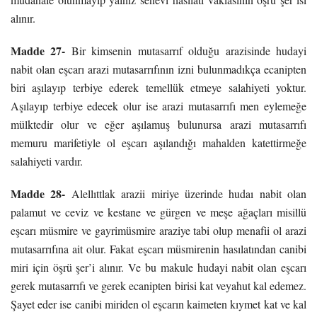
alınır.
Madde 27-
Bir kimsenin mutasarrıf olduğu arazisinde hudayi
nabit olan eşcarı arazi mutasarrıfının izni bulunmadıkça ecanipten
biri aşılayıp terbiye ederek temellük etmeye salahiyeti yoktur.
Aşılayıp terbiye edecek olur ise arazi mutasarrıfı men eylemeğe
mülktedir olur ve eğer aşılamuş bulunursa arazi mutasarrıfı
memuru marifetiyle ol eşcarı aşılandığı mahalden katettirmeğe
salahiyeti vardır.
Madde 28-
Alellıttlak arazii miriye üzerinde hudaı nabit olan
palamut ve ceviz ve kestane ve gürgen ve meşe ağaçları misillü
eşcarı müsmire ve gayrimüsmire araziye tabi olup menafii ol arazi
mutasarrıfına ait olur. Fakat eşcarı müsmirenin hasılatından canibi
miri için öşrü şer’i alınır. Ve bu makule hudayi nabit olan eşcarı
gerek mutasarrıfı ve gerek ecanipten birisi kat veyahut kal edemez.
Şayet eder ise canibi miriden ol eşcarın kaimeten kıymet kat ve kal