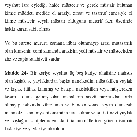
veyahut iare eylediği halde müstecir ve gerek müstair bulunan
kimse müddeti medide ol araziyi ziraat ve tasarruf etmesiyle ol
kimse müstecir veyah müstair olduğunu muterif iken üzerinde
hakkı kararı sabit olmaz.
Ve bu surette müruru zamana itibar olunmayıp arazi mutasarrıfı
olan kimsenin cemi zamanda arazisini yedi müstair ve müstecirden
ahz ve zapta salahiyeti vardır.
Madde 24-
Bir kariye veyahut üç beş kariye ahalisine mahsus
olan kışlak ve yaylaklardan başka minelkadim müstakillen yaylak
ve kışlak ittihaz kılınmış ve batapu müstakillen veya müştereken
tasarruf oluna gelmiş olan mahallerin arazii mezruadan farkı
olmayıp hakkında zikrolunan ve bundan sonra beyan olunacak
muamele-i kanuniye bitemamiha icra kılınır ve şu iki nevi yaylak
ve kışlağın sahiplerinden dahi tahammüllerine göre rüsumatı
kışlakiye ve yaylakiye ahzolunur.