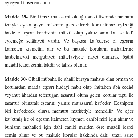
eyleyen kimseden alınır.
Madde 29-
Bir kimse mutasarrıf olduğu arazi üzerinde memuru
izniyle eşcarı gayri müsmire gars ederek koru ittihaz eylediği
halde ol eşcar kendisinin mülkü olup yalnız anın kat ve kal’
eylemeğe selâhiyeti vardır. Ve başkası kat’ederse ol eşcarın
kaimeten kıymetini alır ve bu makule koruların mahallerine
hasbelmevki mergubiyeti mütefaviyete riayet olunarak öşürü
muadil icarei zemin takdir ve tahsis olunur.
Madde 30-
Cibali mübaha ile ahaliî kuraya mahsus olan orman ve
korulardan maada eşcarı hudayi nâbit olup ihtitaben âbâ ecdâd
veyahut âhardan teferruğan tasarruf oluna gelen korular tapu ile
tasarruf olunarak eşcarını yalnız mutasarrıfı kat’eder. Ecanipten
biri kat’edecek olursa memuru marifetiyle menedilir. Ve eğer
kat’etmiş ise ol eşcarın kaimeten kıymeti canibi mirî için alınır ve
bunların mahalleri için dahi canibi miriden öşre muadil icarei
zemin alınır ve bu makule korular hakkında dahi arazii saire