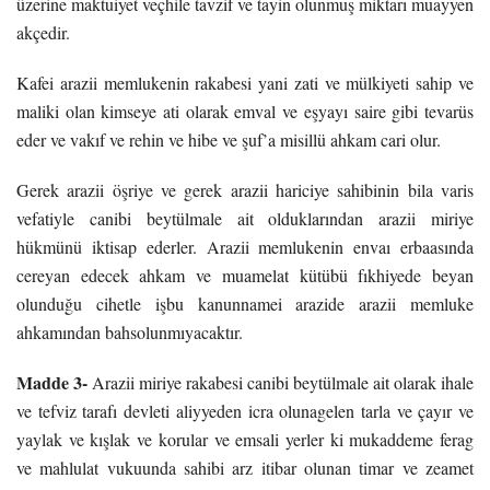
üzerine maktuiyet veçhile tavzif ve tayin olunmuş miktarı muayyen
akçedir.
Kafei arazii memlukenin rakabesi yani zati ve mülkiyeti sahip ve
maliki olan kimseye ati olarak emval ve eşyayı saire gibi tevarüs
eder ve vakıf ve rehin ve hibe ve şuf’a misillü ahkam cari olur.
Gerek arazii öşriye ve gerek arazii hariciye sahibinin bila varis
vefatiyle canibi beytülmale ait olduklarından arazii miriye
hükmünü iktisap ederler. Arazii memlukenin envaı erbaasında
cereyan edecek ahkam ve muamelat kütübü fıkhiyede beyan
olunduğu cihetle işbu kanunnamei arazide arazii memluke
ahkamından bahsolunmıyacaktır.
Madde 3-
Arazii miriye rakabesi canibi beytülmale ait olarak ihale
ve tefviz tarafı devleti aliyyeden icra olunagelen tarla ve çayır ve
yaylak ve kışlak ve korular ve emsali yerler ki mukaddeme ferag
ve mahlulat vukuunda sahibi arz itibar olunan timar ve zeamet