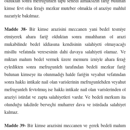
olduktan sonra mefrugunleh tapu senedi almaksızın fariğ bulunan
kimse fevt olsa ferağı mezkur muteber olmakla ol araziye mahlul
nazariyle bakılmaz.
Madde 38-
Bir kimse arazisini meccanen yani bedel tesmiye
etmiyerek ahara fariğ olduktan sonra muahharan ol arazi
mukabilinde bedel iddiasına kendisinin salahiyeti olmayacağı
misillu vefatında veresesinin dahi davaya salahiyeti olamaz. Ve
miktarı malum bedel vermek üzere memuru izniyle ahara ferağ
eyledikten sonra mefrugunleh tarafından bedeli mezkur fariğ
bulunan kimseye ita olunmadığı halde fariğin veyahut vefatından
sonra hakkı intikale nail olan varislerinin mefrugunlehden veyahut
mefrugunleh fevtolmuş ise hakkı intikale nail olan varislerinden ol
araziyi istirdat ve zapta salahiyetleri vardır. Ve bedeli merkum ita
olunduğu takdirde berveçhi muharrer dava ve istirdada salahiyet
kalmaz.
Madde 39-
Bir kimse arazisini meccanen ve gerek bedeli malum