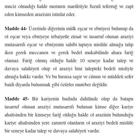
muciz olmadığı halde memuru marifetiyle fuzuli teferruğ ve zapt
eden kimseden arazisini istirdat eder.
Madde 44-
Üzerinde diğerinin mülk eşcar ve ebniyesi bulunup da
ol eşcar veya ebniyeye tebaiyetle ziraat ve tasarruf olunan araziyi
mutasarrıfı eşcar ve ebniyenin sahibi tapuyu misliile almağa talip
iken gerek meccanen ve gerek bedel mukabilinde ahara fariğ
olamaz. Fariğ olmuş olduğu halde 10 seneye kadar talep ve
davaya salahiyeti olup ol araziyi hini talepteki bedeli misliyle
almağa hakkı vardır. Ve bu hususa sagir ve cünun ve müddeti sefer
baidi diyarda bulunmak gibi özürler muteber değildir.
Madde 45-
Bir kariyenin hududu dahilinde olup da batapu
tasarruf olunan araziyi mutasarrıfı bulunan kimse diğer kariye
ahalisinden bir kimseye fariğ olduğu halde ol arazinin bulunduğu
kariye ahalisinden yere zarureti olanların ol araziyi bedeli misliile
bir seneye kadar talep ve davaya salahiyeti vardır.