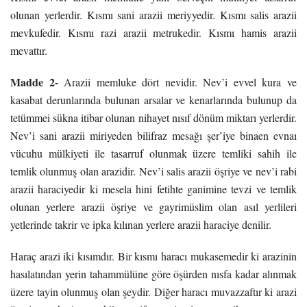
olunan yerlerdir. Kısmı sani arazii meriyyedir. Kısmı salis arazii
mevkufedir. Kısmı razi arazii metrukedir. Kısmı hamis arazii
mevattır.
Madde 2-
Arazii memluke dört nevidir. Nev’i evvel kura ve
kasabat derunlarında bulunan arsalar ve kenarlarında bulunup da
tetümmei sükna itibar olunan nihayet nısıf dönüm miktarı yerlerdir.
Nev’i sani arazii miriyeden bilifraz mesağı şer’iye binaen evnaı
vücuhu mülkiyeti ile tasarruf olunmak üzere temliki sahih ile
temlik olunmuş olan arazidir. Nev’i salis arazii öşriye ve nev’i rabi
arazii haraciyedir ki mesela hini fetihte ganimine tevzi ve temlik
olunan yerlere arazii öşriye ve gayrimüslim olan asıl yerlileri
yetlerinde takrir ve ipka kılınan yerlere arazii haraciye denilir.
Haraç arazi iki kısımdır. Bir kısmı haracı mukasemedir ki arazinin
hasılatından yerin tahammülüne göre öşürden nısfa kadar alınmak
üzere tayin olunmuş olan şeydir. Diğer haracı muvazzaftır ki arazi