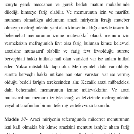
izniyle gerek meccanen ve gerek bedeli malum mukabilinde
dilediği kimseye fariğ olabilir. Ve memurunun izin ve marifeti
munzam olmadıkça alelumum arazii miriyenin ferağı muteber
olmayıp mefruğunlehin yani alan kimsenin aldığı arazide tasarrufu
behemehal memurunun iznine mütevakkıf olarak memuru izin
vermeksizin mefrugunleh fevt olsa fariğ bulunan kimse kelevvel
arazisine mutasarrıf olabilir ve fariğ fevt fevtolduğu surette
berveçhiati hakkı intikale nail olan varisleri var ise anlara intikal
eder. Yoksa müstahikkı tapu olur. Mefrugunleh dahi var olduğu
surette berveçhi hakkı intikale nail olan varisleri var ise vermiş
olduğu bedeli farigin terekesinden alır. Kezalik arazi mübadelesi
dahi behemahal memurunun iznine mütevakkıftır. Ve arazi
mutasarrıfının memuru izniyle ferağ ve tefvizinde mefrugunlehin
veyahut tarafından birinin teferruğ ve tefevvüzü lazımdır.
Madde 37-
Arazi miriyenin teferruğunda mücerret memurunun
izni kafi olmakla bir kimse arazisini memuru izniyle ahara fariğ