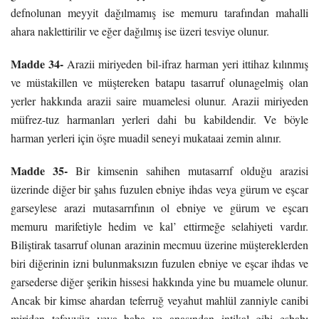
defnolunan meyyit dağılmamış ise memuru tarafından mahalli
ahara naklettirilir ve eğer dağılmış ise üzeri tesviye olunur.
Madde 34-
Arazii miriyeden bil-ifraz harman yeri ittihaz kılınmış
ve müstakillen ve müştereken batapu tasarruf olunagelmiş olan
yerler hakkında arazii saire muamelesi olunur. Arazii miriyeden
müfrez-tuz harmanları yerleri dahi bu kabildendir. Ve böyle
harman yerleri için öşre muadil seneyi mukataai zemin alınır.
Madde 35-
Bir kimsenin sahihen mutasarrıf olduğu arazisi
üzerinde diğer bir şahıs fuzulen ebniye ihdas veya gürum ve eşcar
garseylese arazi mutasarrıfının ol ebniye ve gürum ve eşcarı
memuru marifetiyle hedim ve kal’ ettirmeğe selahiyeti vardır.
Biliştirak tasarruf olunan arazinin mecmuu üzerine müştereklerden
biri diğerinin izni bulunmaksızın fuzulen ebniye ve eşcar ihdas ve
garsederse diğer şerikin hissesi hakkında yine bu muamele olunur.
Ancak bir kimse ahardan teferruğ veyahut mahlül zanniyle canibi
miriden tefevvüz veya baba ve anasından intikal gibi esbabı