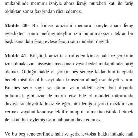
mukabilinde memuru izniyle ahara ferağı muteberi kati ile fariğ
olduktan sonra ferağından rücu edemez.
Madde 40-
Bir kimse arazisini memuru izniyle ahara ferag
eyledikten sonra mefrugunleyhin izni bulunmaksızın tekrar bir
başkasına dahi ferağ eylese ferağı sani muteber değildir.
Madde 41-
Biliştirak arazi tasarruf eden kimse halit ve şerikinin
izni olmaksızın hissesini meccanen veya bedel mukabilinde fariğ
olamaz. Olduğu halde ol şerikin beş seneye kadar hini talepteki
bedeli misil ile ol hisseyi alan kimseden almağa salahiyeti vardır.
Bu beş sene sagir ve cünun ve müddeti seferi bait diyarda
bulunmak gibi azar ile mürur etse bile ol müddet mürurunda
davaya salahiyeti kalmaz ve eğer hini ferağda şeriki mezkur izni
vermek veyahut kenduye teklif olunup da almaktan istinkaf etmek
ile iskatı hak eylemiş ise muahharan dava edemez.
Ve bu beş sene zarfında halit ve şerik fevtolsa hakkı intikale nail