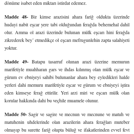
dönüme isabet eden miktarı istirdat edemez.
Madde 48-
Bir kimse arazisini ahara fariğ oldukta üzerinde
hudayi nabit eşcar yere tabi olduğundan ferağda behemehal dahil
olur. Amma ol arazi üzerinde bulunan mülk eşcarı hini ferağda
zikrederek bey’ etmedikçe ol eşcarı mefrugunlehin zapta salahiyeti
yoktur.
Madde 49-
Batapu tasarruf olunan arazi üzerine memurun
marifetiyle muahharan gars ve ihdas kılınmış olan mülk eşcar ve
gürum ev ebniyeyi sahibi bulunanlar ahara bey eyledikleri halde
yerleri dahi memuru marifetiyle eşcar ve gürum ve ebniyeyi iştira
eden kimseye ferağ ettirilir. Yeri arzi miri ve eşcarı mülk olan
korular hakkında dahi bu veçhile muamele olunur.
Madde 50-
Sagir ve sagire ve mecnun ve mecnune ve matuh ve
matuhenin uhdelerinde olan arazilerin ahara ferağları muteber
olmayıp bu surette fariğ olupta büluğ ve ifakatlerinden evvel fevt