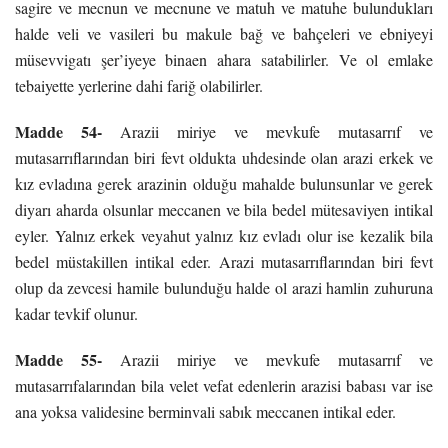
sagire ve mecnun ve mecnune ve matuh ve matuhe bulundukları
halde veli ve vasileri bu makule bağ ve bahçeleri ve ebniyeyi
müsevvigatı şer’iyeye binaen ahara satabilirler. Ve ol emlake
tebaiyette yerlerine dahi fariğ olabilirler.
Madde 54-
Arazii miriye ve mevkufe mutasarrıf ve
mutasarrıflarından biri fevt oldukta uhdesinde olan arazi erkek ve
kız evladına gerek arazinin olduğu mahalde bulunsunlar ve gerek
diyarı aharda olsunlar meccanen ve bila bedel mütesaviyen intikal
eyler. Yalnız erkek veyahut yalnız kız evladı olur ise kezalik bila
bedel müstakillen intikal eder. Arazi mutasarrıflarından biri fevt
olup da zevcesi hamile bulunduğu halde ol arazi hamlin zuhuruna
kadar tevkif olunur.
Madde 55-
Arazii miriye ve mevkufe mutasarrıf ve
mutasarrıfalarından bila velet vefat edenlerin arazisi babası var ise
ana yoksa validesine berminvali sabık meccanen intikal eder.