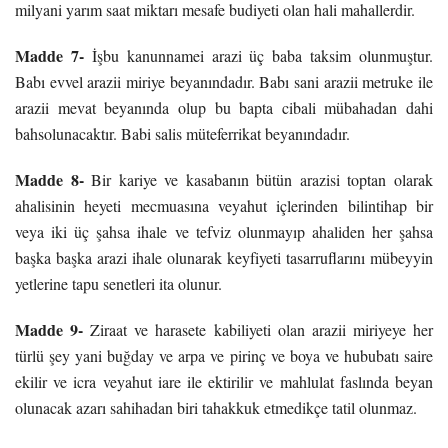
milyani yarım saat miktarı mesafe budiyeti olan hali mahallerdir.
Madde 7-
İşbu kanunnamei arazi üç baba taksim olunmuştur.
Babı evvel arazii miriye beyanındadır. Babı sani arazii metruke ile
arazii mevat beyanında olup bu bapta cibali mübahadan dahi
bahsolunacaktır. Babi salis müteferrikat beyanındadır.
Madde 8-
Bir kariye ve kasabanın bütün arazisi toptan olarak
ahalisinin heyeti mecmuasına veyahut içlerinden bilintihap bir
veya iki üç şahsa ihale ve tefviz olunmayıp ahaliden her şahsa
başka başka arazi ihale olunarak keyfiyeti tasarruflarını mübeyyin
yetlerine tapu senetleri ita olunur.
Madde 9-
Ziraat ve harasete kabiliyeti olan arazii miriyeye her
türlü şey yani buğday ve arpa ve pirinç ve boya ve hububatı saire
ekilir ve icra veyahut iare ile ektirilir ve mahlulat faslında beyan
olunacak azarı sahihadan biri tahakkuk etmedikçe tatil olunmaz.