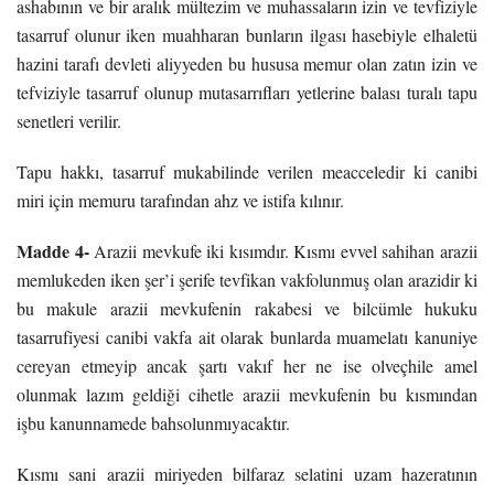
ashabının ve bir aralık mültezim ve muhassaların izin ve tevfiziyle
tasarruf olunur iken muahharan bunların ilgası hasebiyle elhaletü
hazini tarafı devleti aliyyeden bu hususa memur olan zatın izin ve
tefviziyle tasarruf olunup mutasarrıfları yetlerine balası turalı tapu
senetleri verilir.
Tapu hakkı, tasarruf mukabilinde verilen meacceledir ki canibi
miri için memuru tarafından ahz ve istifa kılınır.
Madde 4-
Arazii mevkufe iki kısımdır. Kısmı evvel sahihan arazii
memlukeden iken şer’i şerife tevfikan vakfolunmuş olan arazidir ki
bu makule arazii mevkufenin rakabesi ve bilcümle hukuku
tasarrufiyesi canibi vakfa ait olarak bunlarda muamelatı kanuniye
cereyan etmeyip ancak şartı vakıf her ne ise olveçhile amel
olunmak lazım geldiği cihetle arazii mevkufenin bu kısmından
işbu kanunnamede bahsolunmıyacaktır.
Kısmı sani arazii miriyeden bilfaraz selatini uzam hazeratının