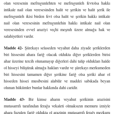
olan veresenin mefrugunlehten ve mefrugunleh fevtolsa hakkı
intikale nail olan veresesinden halit ve şerikin ve halit şerik ile
mefrugunleh ikisi birden fevt olsa halit ve şerikin hakkı intikale
nail olan veresesinin mefrugunlehin hakkı intikale nail olan
veresesinden evvel araziyi veçhi meşruh üzere almağa hak ve
salahiyetleri vardır.
Madde 42-
Şürekayı selaseden veyahut daha ziyade şeriklerden
biri hissesini ahara fariğ olacak oldukta diğer şeriklerden birisi
ahar üzerine tercih olunamayıp diğerleri dahi talip oldukları halde
ol hisseyi biliştirak almağa hakları vardır ve şürekayı merkumeden
biri hissesini tamamen diğer şerikine fariğ olsa şeriki ahar ol
hisseden hissei musibesini alabilir ve maddei sabıkada beyan
olunan hükümler bunlar hakkında dahi caridir.
Madde 43-
Bir kimse aharın veyahut şerikinin arazisini
mutasarrıfı tarafından ferağa vekaleti olmaksızın memuru izniyle
ahara fuzulen fariğ oldukta ol arazinin mutasarrıfı ferağı mezkuru