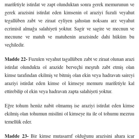
marifetiyle istirdat ve zapt olunduktan sonra gerek memurunun ve
gerek arazisini istirdat eden kimsenin ol araziyi fuzuli veyahut
tegallüben zabt ve ziraat eyliyen şahıstan noksanı arz veyahut
ecrimisil almağa salahiyeti yoktur. Sagir ve sagire ve mecnun ve
mecnune ve matuh ve matuhenin arazisinde dahi hüküm bu
veçhiledir.
Madde 22-
Fuzulen veyahut tagallüben zabt ve ziraat olunan arazi
istirdat olundukta ol arazide berveçhi meşruh zabt etmiş olan
kimse tarafından ekilmiş ve bitmiş olan ekin veya hadravatı saireyi
araziyi istirdat eden kimse ol kimseye memuru marifetiyle kal
ettirebilip ol ekin veya hadravatı zapta salahiyeti yoktur.
Eğre tohum henüz nabit olmamış ise araziyi istirdat eden kimse
ekilmiş olan tohumun misilini ol kimseye ita ile ol tohumu mezruu
temellük eder.
Madde 23-
Bir kimse mutasarrıf olduğunu arazisini ahara icar