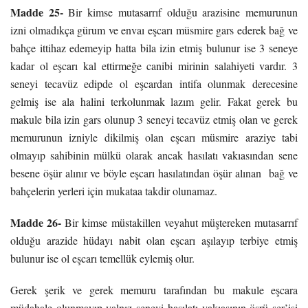
Madde 25-
Bir kimse mutasarrıf olduğu arazisine memurunun
izni olmadıkça gürum ve envaı eşcarı müsmire gars ederek bağ ve
bahçe ittihaz edemeyip hatta bila izin etmiş bulunur ise 3 seneye
kadar ol eşcarı kal ettirmeğe canibi mirinin salahiyeti vardır. 3
seneyi tecavüz edipde ol eşcardan intifa olunmak derecesine
gelmiş ise ala halini terkolunmak lazım gelir. Fakat gerek bu
makule bila izin gars olunup 3 seneyi tecavüz etmiş olan ve gerek
memurunun izniyle dikilmiş olan eşcarı müsmire araziye tabi
olmayıp sahibinin mülkü olarak ancak hasılatı vakıasından sene
besene öşür alınır ve böyle eşcarı hasılatından öşür alınan bağ ve
bahçelerin yerleri için mukataa takdir olunamaz.
Madde 26-
Bir kimse müstakillen veyahut müştereken mutasarrıf
olduğu arazide hüdayı nabit olan eşcarı aşılayıp terbiye etmiş
bulunur ise ol eşcarı temellük eylemiş olur.
Gerek şerik ve gerek memuru tarafından bu makule eşcara
müdahale olunmayıp yalnız senevi hasılatı vakıasının öşrü şer’isi