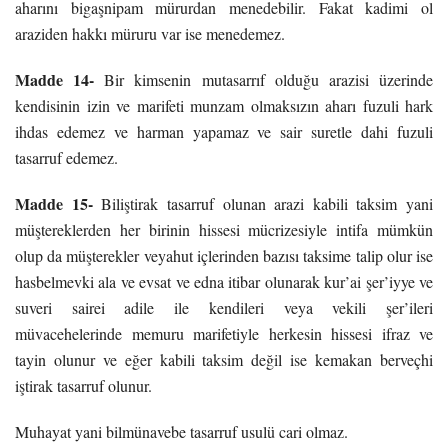
aharını bigaşnipam mürurdan menedebilir. Fakat kadimi ol
araziden hakkı müruru var ise menedemez.
Madde 14-
Bir kimsenin mutasarrıf olduğu arazisi üzerinde
kendisinin izin ve marifeti munzam olmaksızın aharı fuzuli hark
ihdas edemez ve harman yapamaz ve sair suretle dahi fuzuli
tasarruf edemez.
Madde 15-
Biliştirak tasarruf olunan arazi kabili taksim yani
müştereklerden her birinin hissesi mücrizesiyle intifa mümkün
olup da müşterekler veyahut içlerinden bazısı taksime talip olur ise
hasbelmevki ala ve evsat ve edna itibar olunarak kur’ai şer’iyye ve
suveri sairei adile ile kendileri veya vekili şer’ileri
müvacehelerinde memuru marifetiyle herkesin hissesi ifraz ve
tayin olunur ve eğer kabili taksim değil ise kemakan berveçhi
iştirak tasarruf olunur.
Muhayat yani bilmünavebe tasarruf usulü cari olmaz.