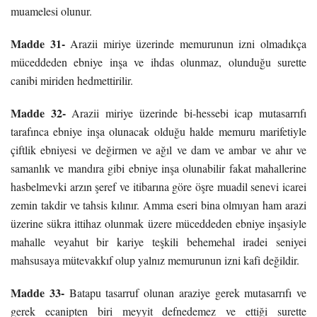
muamelesi olunur.
Madde 31-
Arazii miriye üzerinde memurunun izni olmadıkça
müceddeden ebniye inşa ve ihdas olunmaz, olunduğu surette
canibi miriden hedmettirilir.
Madde 32-
Arazii miriye üzerinde bi-hessebi icap mutasarrıfı
tarafınca ebniye inşa olunacak olduğu halde memuru marifetiyle
çiftlik ebniyesi ve değirmen ve ağıl ve dam ve ambar ve ahır ve
samanlık ve mandıra gibi ebniye inşa olunabilir fakat mahallerine
hasbelmevki arzın şeref ve itibarına göre öşre muadil senevi icarei
zemin takdir ve tahsis kılınır. Amma eseri bina olmıyan ham arazi
üzerine sükra ittihaz olunmak üzere müceddeden ebniye inşasiyle
mahalle veyahut bir kariye teşkili behemehal iradei seniyei
mahsusaya mütevakkıf olup yalnız memurunun izni kafi değildir.
Madde 33-
Batapu tasarruf olunan araziye gerek mutasarrıfı ve
gerek ecanipten biri meyyit defnedemez ve ettiği surette