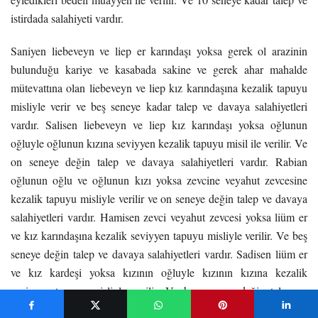
istirdada salahiyeti vardır.
Saniyen liebeveyn ve liep er karındaşı yoksa gerek ol arazinin
bulunduğu kariye ve kasabada sakine ve gerek ahar mahalde
mütevattına olan liebeveyn ve liep kız karındaşına kezalik tapuyu
misliyle verir ve beş seneye kadar talep ve davaya salahiyetleri
vardır. Salisen liebeveyn ve liep kız karındaşı yoksa oğlunun
oğluyle oğlunun kızına seviyyen kezalik tapuyu misil ile verilir. Ve
on seneye değin talep ve davaya salahiyetleri vardır. Rabian
oğlunun oğlu ve oğlunun kızı yoksa zevcine veyahut zevcesine
kezalik tapuyu misliyle verilir ve on seneye değin talep ve davaya
salahiyetleri vardır. Hamisen zevci veyahut zevcesi yoksa liüm er
ve kız karındaşına kezalik seviyyen tapuyu misliyle verilir. Ve beş
seneye değin talep ve davaya salahiyetleri vardır. Sadisen liüm er
ve kız kardeşi yoksa kızının oğluyle kızının kızına kezalik
seviyyen tapuyu misliyle verilir. Ve beş seneye değin talep ve
davaya salahiyetleri vardır. Sabian kızının oğlu ve kızının kızı