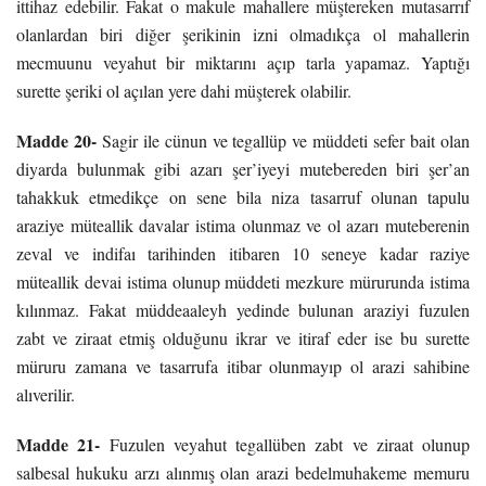
ittihaz edebilir. Fakat o makule mahallere müştereken mutasarrıf
olanlardan biri diğer şerikinin izni olmadıkça ol mahallerin
mecmuunu veyahut bir miktarını açıp tarla yapamaz. Yaptığı
surette şeriki ol açılan yere dahi müşterek olabilir.
Madde 20-
Sagir ile cünun ve tegallüp ve müddeti sefer bait olan
diyarda bulunmak gibi azarı şer’iyeyi mutebereden biri şer’an
tahakkuk etmedikçe on sene bila niza tasarruf olunan tapulu
araziye müteallik davalar istima olunmaz ve ol azarı muteberenin
zeval ve indifaı tarihinden itibaren 10 seneye kadar raziye
müteallik devai istima olunup müddeti mezkure mürurunda istima
kılınmaz. Fakat müddeaaleyh yedinde bulunan araziyi fuzulen
zabt ve ziraat etmiş olduğunu ikrar ve itiraf eder ise bu surette
müruru zamana ve tasarrufa itibar olunmayıp ol arazi sahibine
alıverilir.
Madde 21-
Fuzulen veyahut tegallüben zabt ve ziraat olunup
salbesal hukuku arzı alınmış olan arazi bedelmuhakeme memuru