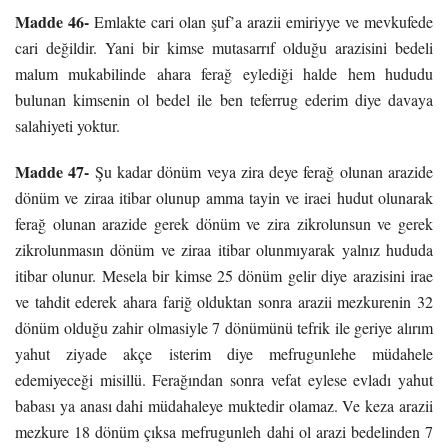
Madde 46-
Emlakte cari olan şuf’a arazii emiriyye ve mevkufede
cari değildir. Yani bir kimse mutasarrıf olduğu arazisini bedeli
malum mukabilinde ahara ferağ eylediği halde hem hududu
bulunan kimsenin ol bedel ile ben teferrug ederim diye davaya
salahiyeti yoktur.
Madde 47-
Şu kadar dönüm veya zira deye ferağ olunan arazide
dönüm ve ziraa itibar olunup amma tayin ve iraei hudut olunarak
ferağ olunan arazide gerek dönüm ve zira zikrolunsun ve gerek
zikrolunmasın dönüm ve ziraa itibar olunmıyarak yalnız hududa
itibar olunur. Mesela bir kimse 25 dönüm gelir diye arazisini irae
ve tahdit ederek ahara fariğ olduktan sonra arazii mezkurenin 32
dönüm olduğu zahir olmasiyle 7 dönümünü tefrik ile geriye alırım
yahut ziyade akçe isterim diye mefrugunlehe müdahele
edemiyeceği misillü. Ferağından sonra vefat eylese evladı yahut
babası ya anası dahi müdahaleye muktedir olamaz. Ve keza arazii
mezkure 18 dönüm çıksa mefrugunleh dahi ol arazi bedelinden 7