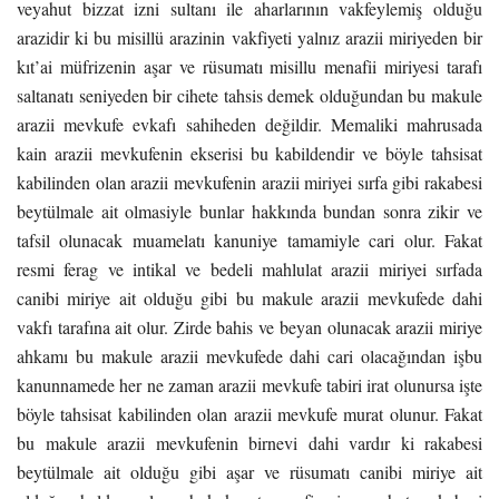
veyahut bizzat izni sultanı ile aharlarının vakfeylemiş olduğu
arazidir ki bu misillü arazinin vakfiyeti yalnız arazii miriyeden bir
kıt’ai müfrizenin aşar ve rüsumatı misillu menafii miriyesi tarafı
saltanatı seniyeden bir cihete tahsis demek olduğundan bu makule
arazii mevkufe evkafı sahiheden değildir. Memaliki mahrusada
kain arazii mevkufenin ekserisi bu kabildendir ve böyle tahsisat
kabilinden olan arazii mevkufenin arazii miriyei sırfa gibi rakabesi
beytülmale ait olmasiyle bunlar hakkında bundan sonra zikir ve
tafsil olunacak muamelatı kanuniye tamamiyle cari olur. Fakat
resmi ferag ve intikal ve bedeli mahlulat arazii miriyei sırfada
canibi miriye ait olduğu gibi bu makule arazii mevkufede dahi
vakfı tarafına ait olur. Zirde bahis ve beyan olunacak arazii miriye
ahkamı bu makule arazii mevkufede dahi cari olacağından işbu
kanunnamede her ne zaman arazii mevkufe tabiri irat olunursa işte
böyle tahsisat kabilinden olan arazii mevkufe murat olunur. Fakat
bu makule arazii mevkufenin birnevi dahi vardır ki rakabesi
beytülmale ait olduğu gibi aşar ve rüsumatı canibi miriye ait