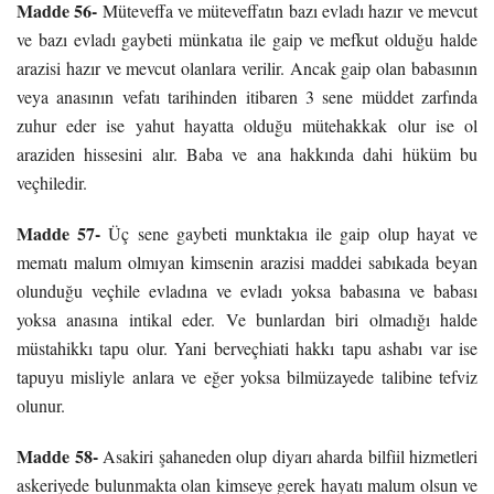
Madde 56-
Müteveffa ve müteveffatın bazı evladı hazır ve mevcut
ve bazı evladı gaybeti münkatıa ile gaip ve mefkut olduğu halde
arazisi hazır ve mevcut olanlara verilir. Ancak gaip olan babasının
veya anasının vefatı tarihinden itibaren 3 sene müddet zarfında
zuhur eder ise yahut hayatta olduğu mütehakkak olur ise ol
araziden hissesini alır. Baba ve ana hakkında dahi hüküm bu
veçhiledir.
Madde 57-
Üç sene gaybeti munktakıa ile gaip olup hayat ve
mematı malum olmıyan kimsenin arazisi maddei sabıkada beyan
olunduğu veçhile evladına ve evladı yoksa babasına ve babası
yoksa anasına intikal eder. Ve bunlardan biri olmadığı halde
müstahikkı tapu olur. Yani berveçhiati hakkı tapu ashabı var ise
tapuyu misliyle anlara ve eğer yoksa bilmüzayede talibine tefviz
olunur.
Madde 58-
Asakiri şahaneden olup diyarı aharda bilfiil hizmetleri
askeriyede bulunmakta olan kimseye gerek hayatı malum olsun ve