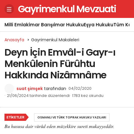
Gayrimenkul Mevzuati
Milli Emlak
İmar Barışı
İmar Hukuku
Eşya Hukuku
Tüm Kon
Anasayfa
Gayrimenkul Makaleleri
Deyn İçin Emvâl-i Gayr-ı
Menkûlenin Fürûhtu
Hakkında Nizâmnâme
suat şimşek
tarafından
04/02/2020
21/06/2024 tarihinde düzenlendi
1783 kez okundu
ETIKETLER
OSMANLI VE TÜRK TOPRAK HUKUKU YAZILARI
Bu hususa dair vürûd eden müzekkire sureti mukayyeddir.