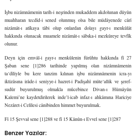
İşbu nizâmnâmenin tarih-i neşrinden mukaddem akdolunan düyûn
muahharan tecdîd-i
sened olunmuş olsa bile müdâyenede cârî
nizâmât-ı atîkaya tâbi olup onlardan dolayı gayr-ı
menkûlât
hakkında olunacak muamele nizâmât-ı sâbıka-i mezkûreye tevfîk
olunur.
Deyn için emvâl-i gayr-ı menkûlenin fürûhtu hakkında fî 27
Şaban sene [1]286 tarihinde
yapılmış olan nizâmnâmenin
ta‘dîliyle bu kere tanzim kılınan işbu nizâmnâmenin icra-yı
iktizâ
sına irâde-i seniyye-i hazret-i Padişahî müte‘allik ve şeref-
sudûr buyurulmuş olmakla mûcebince Divan-ı Hümâyûn
Kalemi’ne kaydetdirilerek inde’l-icab infaz-ı ahkâmına Hariciye
Nezâret-i Celîlesi cânibinden himmet buyurulmak.
Fî 15 Şevval sene [1]288 ve fî 15 Kânûn-ı Evvel sene [1]287
Benzer Yazılar: