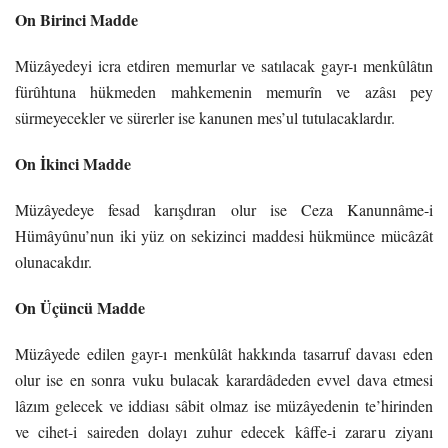
On Birinci Madde
Müzâyedeyi icra etdiren memurlar ve satılacak gayr-ı menkûlâtın
fürûhtuna hükmeden
mahkemenin memurîn ve azâsı pey
sürmeyecekler ve sürerler ise kanunen mes’ul tutulacaklardır.
On İkinci Madde
Müzâyedeye fesad karışdıran olur ise Ceza Kanunnâme-i
Hümâyûnu’nun iki yüz on
sekizinci maddesi hükmünce mücâzât
olunacakdır.
On Üçüncü Madde
Müzâyede edilen gayr-ı menkûlât hakkında tasarruf davası eden
olur ise en sonra vuku
bulacak karardâdeden evvel dava etmesi
lâzım gelecek ve iddiası sâbit olmaz ise müzâyedenin
te’hirinden
ve cihet-i saireden dolayı zuhur edecek kâffe-i zarar u ziyanı