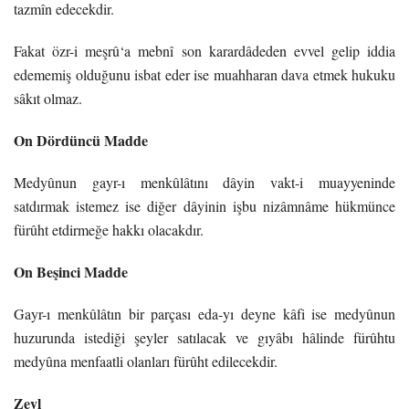
tazmîn edecekdir.
Fakat özr-i meşrû‘a mebnî son karardâdeden evvel gelip iddia
edememiş olduğunu isbat eder ise muahharan dava etmek hukuku
sâkıt olmaz.
On Dördüncü Madde
Medyûnun gayr-ı menkûlâtını dâyin vakt-i muayyeninde
satdırmak istemez ise diğer dâ
yinin işbu nizâmnâme hükmünce
fürûht etdirmeğe hakkı olacakdır.
On Beşinci Madde
Gayr-ı menkûlâtın bir parçası eda-yı deyne kâfi ise medyûnun
huzurunda istediği şeyler
satılacak ve gıyâbı hâlinde fürûhtu
medyûna menfaatli olanları fürûht edilecekdir.
Zeyl