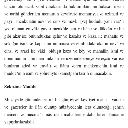
tanzim olunacak zabıt varakasında hüküm ilâmının hulâsa-i meâli
ve tarihi gönderilen memurun keyfiyet-i memuriyet ve azîmeti ve
gayr-ı menkûlâtın nev‘ ve cins ve mevki [ve] hududu yani vaz‘-ı
yed olunan emvâl-i gayr-ı menkûle han ve hâne ve dükkân ve bu
gibi akâr ise bulundukları şehir ve kasaba ve kaza ile mahalle ve
sokağın ismi ve kapısının numarası ve etrafındaki akârın nev‘ ve
cinsi ve arazi ise vâki‘ olduğu kaza ve köy ve mahallin ismi ve
dönümünün tahminen mikdarı ve üzerinde ebniye ve eşcâr var ise
bunların aded ve envâ‘ı ve ilâmı veren mahkemenin ismi ve
müdde‘înin isim ve şöhretiyle ikametgâhı tasrîh olunacakdır.
Sekizinci Madde
Müzâyede gününden yirmi bir gün evvel keyfiyet mahsus varaka
ve gazeteler ile ilân olunup müzâyedenin icra olunacağı şehrin
memerr ve mecma‘-ı nâs olan mahallerine dahi birer
ilânnâme
yapışdırılacakdır.