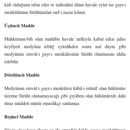
kâfi olduğunu isbat eder ve istihsâlini dâine havale eyler ise gayr-ı
menkûlâtının fürûhtundan sarf-ı nazar kılınır.
Üçüncü Madde
Mahkûmun-bih olan matlûbu havale tarîkıyla kabul eden şahıs
keyfiyeti medyûna tebliğ
eyledikden sonra asıl dâyin gibi
medyûnun emvâl-i gayr-ı menkûlesinin fürûht olunmasını iddia
edebilir.
Dördüncü Madde
Medyûnun emvâl-i gayr-ı menkûlesi kâbil-i istînâf olan hükümler
üzerine fürûht olunamayacağı gibi gıyâben olan hükümlerde dahi
itiraz müddeti mürûr etmedikçe satılamaz.
Beşinci Madde
Dâyin alacağının ifasını ve ifa etmediği hâlde gayr-ı menkûlâtının