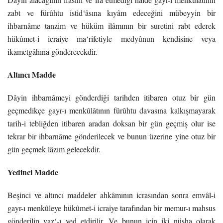
zabt ve fürûhtu istid‘â
sına kıyâm edeceğini mübeyyin bir
ihbarnâme tanzim ve hüküm ilâmının bir suretini rabt ederek
hükûmet-i icraiye ma‘rifetiyle medyûnun kendisine veya
ikametgâhına gönderecekdir.
Altıncı Madde
Dâyin ihbarnâmeyi gönderdiği tarihden itibaren otuz bir gün
geçmedikçe gayr-ı
menkûlâtının fürûhtu davasına kalkışmayarak
tarih-i tebliğden itibaren aradan doksan bir gün
geçmiş olur ise
tekrar bir ihbarnâme gönderilecek ve bunun üzerine yine otuz bir
gün geçmek
lâzım gelecekdir.
Yedinci Madde
Beşinci ve altıncı maddeler ahkâmının icrasından sonra emvâl-i
gayr-ı menkûleye hükû
met-i icraiye tarafından bir memur-ı mahsus
gönderilip vaz‘-ı yed etdirilir. Ve bunun için iki
nüsha olarak