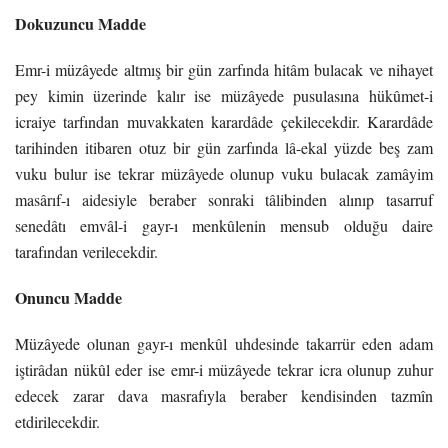
Dokuzuncu Madde
Emr-i müzâyede altmış bir gün zarfında hitâm bulacak ve nihayet
pey kimin üzerinde
kalır ise müzâyede pusulasına hükûmet-i
icraiye tarfından muvakkaten karardâde çekilecekdir.
Karardâde
tarihinden itibaren otuz bir gün zarfında lâ-ekal yüzde beş zam
vuku bulur ise tekrar
müzâyede olunup vuku bulacak zamâyim
masârıf-ı aidesiyle beraber sonraki tâlibinden alınıp
tasarruf
senedâtı emvâl-i gayr-ı menkûlenin mensub olduğu daire
tarafından verilecekdir.
Onuncu Madde
Müzâyede olunan gayr-ı menkûl uhdesinde takarrür eden adam
iştirâdan nükûl eder ise
emr-i müzâyede tekrar icra olunup zuhur
edecek zarar dava masrafıyla beraber kendisinden
tazmîn
etdirilecekdir.