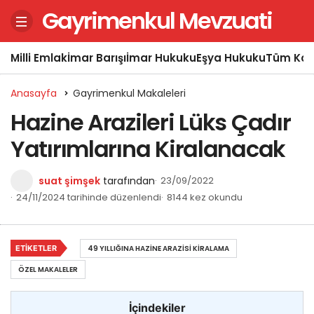
Gayrimenkul Mevzuati
Milli Emlak
İmar Barışı
İmar Hukuku
Eşya Hukuku
Tüm Kon
Anasayfa
Gayrimenkul Makaleleri
Hazine Arazileri Lüks Çadır
Yatırımlarına Kiralanacak
suat şimşek
tarafından
23/09/2022
24/11/2024 tarihinde düzenlendi
8144 kez okundu
ETIKETLER
49 YILLIĞINA HAZINE ARAZISI KIRALAMA
ÖZEL MAKALELER
İçindekiler