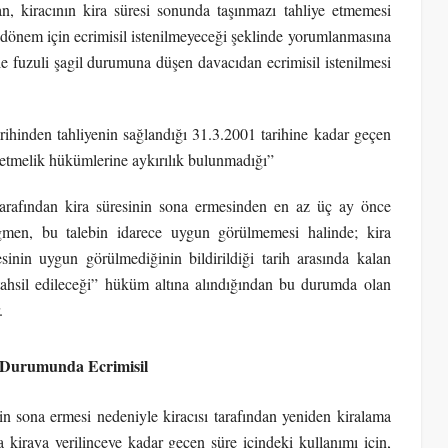
dan, kiracının kira süresi sonunda taşınmazı tahliye etmemesi
n dönem için ecrimisil istenilmeyeceği şeklinde yorumlanmasına
e fuzuli şagil durumuna düşen davacıdan ecrimisil istenilmesi
ihinden tahliyenin sağlandığı 31.3.2001 tarihine kadar geçen
netmelik hükümlerine aykırılık bulunmadığı”
 tarafından kira süresinin sona ermesinden en az üç ay önce
ağmen, bu talebin idarece uygun görülmemesi halinde; kira
esinin uygun görülmediğinin bildirildiği tarih arasında kalan
 tahsil edileceği” hüküm altına alındığından bu durumda olan
.
i Durumunda Ecrimisil
in sona ermesi nedeniyle kiracısı tarafından yeniden kiralama
a kiraya verilinceye kadar geçen süre içindeki kullanımı için,