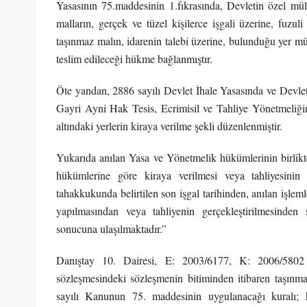
Yasasının 75.maddesinin 1.fıkrasında, Devletin özel mü
malların, gerçek ve tüzel kişilerce işgali üzerine, fuzuli
taşınmaz malın, idarenin talebi üzerine, bulunduğu yer mül
teslim edileceği hükme bağlanmıştır.
Öte yandan, 2886 sayılı Devlet İhale Yasasında ve Devl
Gayri Ayni Hak Tesis, Ecrimisil ve Tahliye Yönetmeliği
altındaki yerlerin kiraya verilme şekli düzenlenmiştir.
Yukarıda anılan Yasa ve Yönetmelik hükümlerinin birlikt
hükümlerine göre kiraya verilmesi veya tahliyesinin 
tahakkukunda belirtilen son işgal tarihinden, anılan işle
yapılmasından veya tahliyenin gerçekleştirilmesinden 
sonucuna ulaşılmaktadır.”
Danıştay 10. Dairesi, E: 2003/6177, K: 2006/5802 s
sözleşmesindeki sözleşmenin bitiminden itibaren taşınmaz
sayılı Kanunun 75. maddesinin uygulanacağı kuralı; k