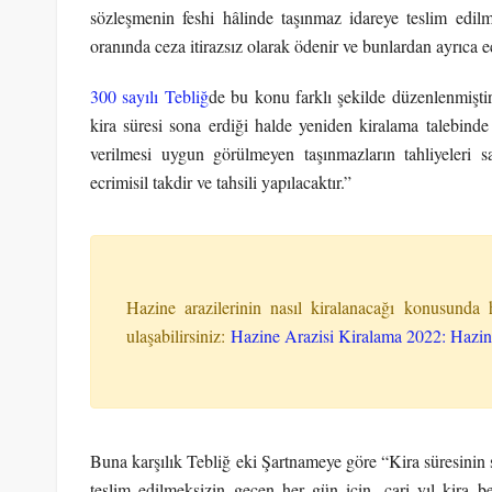
sözleşmenin feshi hâlinde taşınmaz idareye teslim edilm
oranında ceza itirazsız olarak ödenir ve bunlardan ayrıca e
300 sayılı Tebliğ
de bu konu farklı şekilde düzenlenmiştir
kira süresi sona erdiği halde yeniden kiralama talebind
verilmesi uygun görülmeyen taşınmazların tahliyeleri 
ecrimisil takdir ve tahsili yapılacaktır.”
Hazine arazilerinin nasıl kiralanacağı konusunda 
ulaşabilirsiniz:
Hazine Arazisi Kiralama 2022: Hazine 
Buna karşılık Tebliğ eki Şartnameye göre “Kira süresinin 
teslim edilmeksizin geçen her gün için, cari yıl kira b