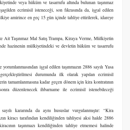
lkiyetinde veya hüküm ve tasarrufu altında bulunan taşınmaz
 şagilden ecrimisil isteneceği, son fıkrasında da, işgal edilen
kiye amirince en geç 15 gün içinde tahliye ettirilerek, idareye
ete Ait Taşınmaz Mal Satış Trampa, Kiraya Verme, Mülkiyetin
nde hazinenin mülkiyetindeki ve devletin hüküm ve tasarrufu
e yorumlanmasından işgal edilen taşınmazın 2886 sayılı Yasa
gerçekleştirilmesi durumunda ilk olarak yapılan ecrimisil
mlerin tamamlanmasına kadar geçen dönem için kira kontratının
sonra düzenlenecek ihbarname ile ecrimisil istenebileceği
ayılı kararında da aynı hususlar vurgulanmıştır: “Kira
ın kiracı tarafından kendiliğinden tahliyesi aksi halde 2886
iracının taşınmazı kendiliğinden tahliye etmemesi halinde