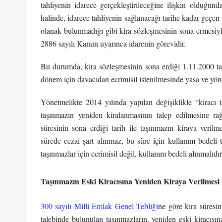
tahliyenin idarece gerçekleştirileceğine ilişkin olduğun
halinde, idarece tahliyenin sağlanacağı tarihe kadar geçe
olanak bulunmadığı gibi kira sözleşmesinin sona ermesiyl
2886 sayılı Kanun uyarınca idarenin görevidir.
Bu durumda, kira sözleşmesinin sona erdiği 1.11.2000 tar
dönem için davacıdan ecrimisil istenilmesinde yasa ve yö
Yönetmelikte 2014 yılında yapılan değişiklikle “kiracı
taşınmazın yeniden kiralanmasının talep edilmesine r
süresinin sona erdiği tarih ile taşınmazın kiraya verilm
sürede cezai şart alınmaz, bu süre için kullanım bedeli
taşınmazlar için ecrimisil değil, kullanım bedeli alınmalıdır
Taşınmazın Eski Kiracısına Yeniden Kiraya Verilmes
300 sayılı Milli Emlak Genel Tebliği
ne göre kira süresin
talebinde bulunulan taşınmazların, yeniden eski kiracısın