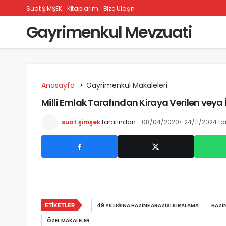
Suat ŞİMŞEK
Kitaplarım
Bize Ulaşın
Gayrimenkul Mevzuati
Anasayfa
Gayrimenkul Makaleleri
Milli Emlak Tarafından Kiraya Verilen veya İr
suat şimşek
tarafından
08/04/2020
24/11/2024 ta
ETIKETLER
49 YILLIĞINA HAZINE ARAZISI KIRALAMA
HAZIN
ÖZEL MAKALELER