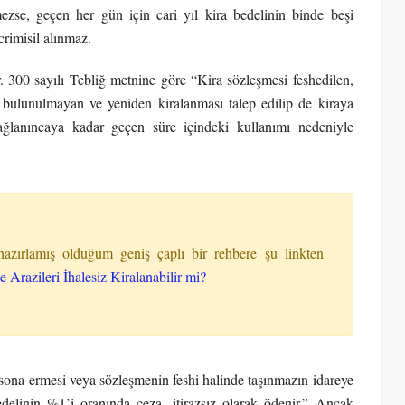
ezse, geçen her gün için cari yıl kira bedelinin binde beşi
crimisil alınmaz.
. 300 sayılı Tebliğ metnine göre “Kira sözleşmesi feshedilen,
e bulunulmayan ve yeniden kiralanması talep edilip de kiraya
sağlanıncaya kadar geçen süre içindeki kullanımı nedeniyle
hazırlamış olduğum geniş çaplı bir rehbere şu linkten
Arazileri İhalesiz Kiralanabilir mi?
sona ermesi veya sözleşmenin feshi halinde taşınmazın idareye
edelinin %1’i oranında ceza, itirazsız olarak ödenir.” Ancak