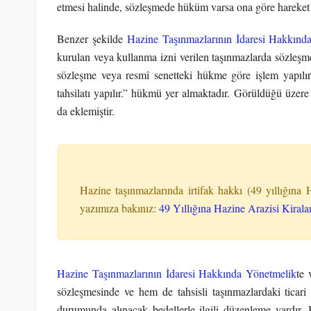
etmesi halinde, sözleşmede hüküm varsa ona göre hareket ed
Benzer şekilde
Hazine Taşınmazlarının İdaresi Hakkınd
kurulan veya kullanma izni verilen taşınmazlarda sözleşm
sözleşme veya resmî senetteki hükme göre işlem yapılır. 
tahsilatı yapılır.” hükmü yer almaktadır.
Görüldüğü üzere 
da eklemiştir.
Hazine taşınmazlarında irtifak hakkı (49 yıllığına 
yazımıza bakınız:
49 Yıllığına Hazine Arazisi Kiral
Hazine Taşınmazlarının İdaresi Hakkında Yönetmelik
te
sözleşmesinde ve hem de tahsisli taşınmazlardaki ticari y
durumunda alınacak bedellerle ilgili düzenleme vardır