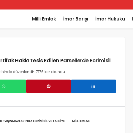
Milli Emlak
İmar Barışı
İmar Hukuku
tifak Hakkı Tesis Edilen Parsellerde Ecrimisil
rihinde düzenlendi
7176 kez okundu
E TAŞINMAZLARINDA ECRIMISIL VE TAHLIYE
MILLI EMLAK