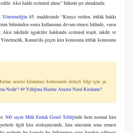
ilir. Aksi halde ecrimisil alınır.” hükmü yer almaktadır.
a Yönetmeliğin
85. maddesinde “Kiraya verilen, irtifak hakkı
enin bitiminden sonra kullanımın devam etmesi hâlinde, varsa
Aksi takdirde işgalciler hakkında ecrimisil tespit, takdir ve
Yönetmelik, Kanun’da geçen kira konusuna irtifak konusunu
Hazine arazisi kiralama) konusunda detaylı bilgi için şu
ama Nedir? 49 Yıllığına Hazine Arazisi Nasıl Kiralanır?
 ve
300 sayılı Milli Emlak Genel Tebliği
nde hem normal kira
erlerle ilgili kira sözleşmesinde, kira süresinin sona ermesi
. Bu nedenle bu konuda bu hükümlere göre hareket edilmesi