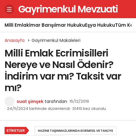
Gayrimenkul Mevzuati
Milli Emlak
İmar Barışı
İmar Hukuku
Eşya Hukuku
Tüm Kon
Anasayfa
Gayrimenkul Makaleleri
Milli Emlak Ecrimisilleri
Nereye ve Nasıl Ödenir?
İndirim var mı? Taksit var
mı?
suat şimşek
tarafından
15/12/2019
24/11/2024 tarihinde düzenlendi
31410 kez okundu
ETIKETLER
HAZINE TAŞINMAZLARINDA ECRIMISIL VE TAHLIYE