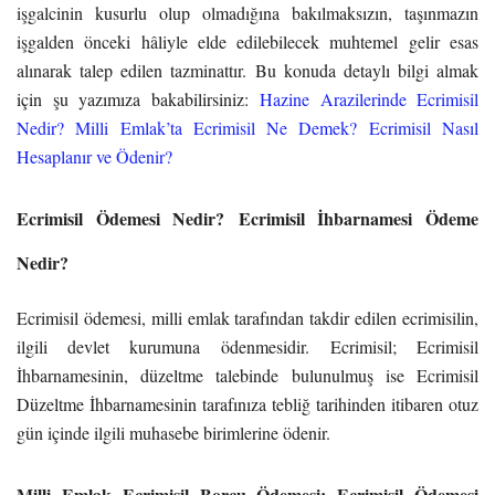
işgalcinin kusurlu olup olmadığına bakılmaksızın, taşınmazın
işgalden önceki hâliyle elde edilebilecek muhtemel gelir esas
alınarak talep edilen tazminattır. Bu konuda detaylı bilgi almak
için şu yazımıza bakabilirsiniz:
Hazine Arazilerinde Ecrimisil
Nedir? Milli Emlak’ta Ecrimisil Ne Demek? Ecrimisil Nasıl
Hesaplanır ve Ödenir?
Ecrimisil Ödemesi Nedir? Ecrimisil İhbarnamesi Ödeme
Nedir?
Ecrimisil ödemesi, milli emlak tarafından takdir edilen ecrimisilin,
ilgili devlet kurumuna ödenmesidir. Ecrimisil; Ecrimisil
İhbarnamesinin, düzeltme talebinde bulunulmuş ise Ecrimisil
Düzeltme İhbarnamesinin tarafınıza tebliğ tarihinden itibaren otuz
gün içinde ilgili muhasebe birimlerine ödenir.
Milli Emlak Ecrimisil Borcu Ödemesi: Ecrimisil Ödemesi