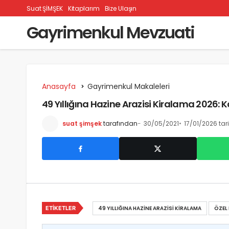
Suat ŞİMŞEK
Kitaplarım
Bize Ulaşın
Gayrimenkul Mevzuati
Anasayfa
Gayrimenkul Makaleleri
49 Yıllığına Hazine Arazisi Kiralama 2026:
suat şimşek
tarafından
30/05/2021
17/01/2026 tar
ETIKETLER
49 YILLIĞINA HAZINE ARAZISI KIRALAMA
ÖZEL