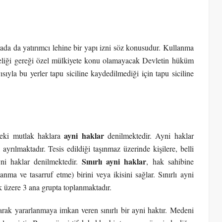
rada da yatırımcı lehine bir yapı izni söz konusudur. Kullanma
niteliği gereği özel mülkiyete konu olamayacak Devletin hüküm
ısıyla bu yerler tapu siciline kaydedilmediği için tapu siciline
ayni haklar
ndeki mutlak haklara
denilmektedir. Ayni haklar
yrılmaktadır. Tesis edildiği taşınmaz üzerinde kişilere, belli
Sınırlı ayni haklar
yni haklar denilmektedir.
, hak sahibine
ma ve tasarruf etme) birini veya ikisini sağlar. Sınırlı ayni
ak üzere 3 ana grupta toplanmaktadır.
arak yararlanmaya imkan veren sınırlı bir ayni haktır. Medeni