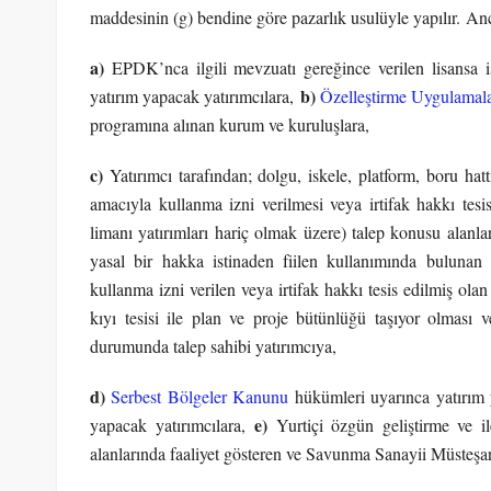
maddesinin (g) bendine göre pazarlık usulüyle yapılır. An
a)
EPDK’nca ilgili mevzuatı gereğince verilen lisansa 
b)
yatırım yapacak yatırımcılara,
Özelleştirme Uygulamal
programına alınan kurum ve kuruluşlara,
c)
Yatırımcı tarafından; dolgu, iskele, platform, boru hatt
amacıyla kullanma izni verilmesi veya irtifak hakkı tesis
limanı yatırımları hariç olmak üzere) talep konusu alanlar
yasal bir hakka istinaden fiilen kullanımında buluna
kullanma izni verilen veya irtifak hakkı tesis edilmiş ola
kıyı tesisi ile plan ve proje bütünlüğü taşıyor olması v
durumunda talep sahibi yatırımcıya,
d)
Serbest Bölgeler Kanunu
hükümleri uyarınca yatırım ya
e)
yapacak yatırımcılara,
Yurtiçi özgün geliştirme ve il
alanlarında faaliyet gösteren ve Savunma Sanayii Müsteşarlı