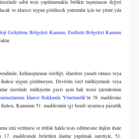
zerinde sabit tesis yapılmamakla birlikte taşınmazın değeri
lacak ve idarece uygun görülecek yatırımlar için ise yirmi yıla
loji Geliştirme Bölgeleri Kanunu
,
Endüstri Bölgeleri Kanunu
aktır.
ndinde, kullanışlarının özelliği, idarelere yararlı olması veya
le ihalesi uygun görülmeyen, Devletin özel mülkiyetinde veya
nlar üzerinde mülkiyetin gayri ayni hak tesisi işlemlerinin
ınmazlarının İdaresi Hakkında Yönetmelik
’in 78. maddesine
i ihalesi, Kanunun 51. maddesinin (g) bendi uyarınca pazarlık
ma izni verilmesi ve irtifak hakkı tesis edilmesine ilişkin ihale
n 17. maddesinde belirtilen ilanlar yapılmak suretiyle, 51.