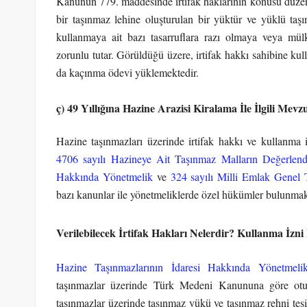
Kanunun 779. maddesinde irtifak haklarının konusu düzenle
bir taşınmaz lehine oluşturulan bir yüktür ve yüklü taşı
kullanmaya ait bazı tasarruflara razı olmaya veya mül
zorunlu tutar. Görüldüğü üzere, irtifak hakkı sahibine k
da kaçınma ödevi yüklemektedir.
ç) 49 Yıllığına Hazine Arazisi Kiralama İle İlgili Mevz
Hazine taşınmazları üzerinde irtifak hakkı ve kullanma i
4706 sayılı Hazineye Ait Taşınmaz Malların Değerlen
Hakkında Yönetmelik
ve
324 sayılı Milli Emlak Genel T
bazı kanunlar ile yönetmeliklerde özel hükümler bulunmak
Verilebilecek İrtifak Hakları Nelerdir? Kullanma İzni
Hazine Taşınmazlarının İdaresi Hakkında Yönetmeli
taşınmazlar üzerinde Türk Medeni Kanununa göre otur
taşınmazlar üzerinde taşınmaz yükü ve taşınmaz rehni tesis