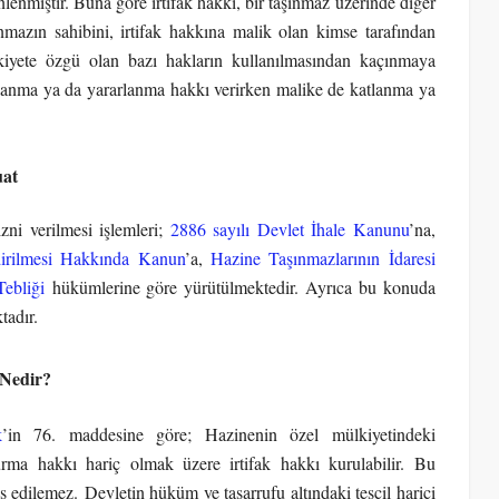
nmiştir. Buna göre irtifak hakkı, bir taşınmaz üzerinde diğer
nmazın sahibini, irtifak hakkına malik olan kimse tarafından
kiyete özgü olan bazı hakların kullanılmasından kaçınmaya
ullanma ya da yararlanma hakkı verirken malike de katlanma ya
uat
zni verilmesi işlemleri;
2886 sayılı Devlet İhale Kanunu
’na,
dirilmesi Hakkında Kanun
’a,
Hazine Taşınmazlarının İdaresi
ebliği
hükümlerine göre yürütülmektedir. Ayrıca bu konuda
tadır.
 Nedir?
k
’in 76. maddesine göre; Hazinenin özel mülkiyetindeki
ma hakkı hariç olmak üzere irtifak hakkı kurulabilir. Bu
 edilemez. Devletin hüküm ve tasarrufu altındaki tescil harici