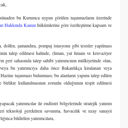
cak,
istinaden bu Kurumca uygun görülen taşınmazların üzerinde
arı Hakkında Kanun
hükümlerine göre özelleştirme kapsam ve
ı, dolfen, şamandıra, pompaj istasyonu gibi tesisler yapılması
inin talep edilmesi halinde, (liman, yat limanı ve kruvaziyer
ın geri sahasında talep sahibi yatırımcının mülkiyetinde olan,
n veya bu yatırımcıya daha önce Bakanlıkça kiralanan veya
n Hazine taşınmazı bulunması; bu alanların yapımı talep edilen
e birlikte kullanılmasının zorunlu olduğunun tespit edilmesi
pacak yatırımcılar ile endüstri bölgelerinde stratejik yatırım
eri teknoloji gerektiren savunma, havacılık ve uzay sanayii
ğınca bildirilen yatırımcılara,