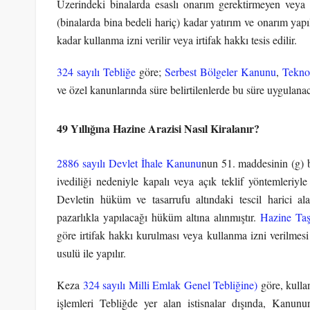
Üzerindeki binalarda esaslı onarım gerektirmeyen veya ü
(binalarda bina bedeli hariç) kadar yatırım ve onarım yapı
kadar kullanma izni verilir veya irtifak hakkı tesis edilir.
324 sayılı Tebliğe
göre;
Serbest Bölgeler Kanunu
,
Tekno
ve özel kanunlarında süre belirtilenlerde bu süre uygulanac
49 Yıllığına Hazine Arazisi Nasıl Kiralanır?
2886 sayılı Devlet İhale Kanunu
nun 51. maddesinin (g) be
ivediliği nedeniyle kapalı veya açık teklif yöntemleriy
Devletin hüküm ve tasarrufu altındaki tescil harici ala
pazarlıkla yapılacağı hüküm altına alınmıştır.
Hazine Taş
göre irtifak hakkı kurulması veya kullanma izni verilmes
usulü ile yapılır.
Keza
324 sayılı Milli Emlak Genel Tebliğine)
göre, kullan
işlemleri Tebliğde yer alan istisnalar dışında, Kanunu