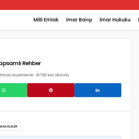
Milli Emlak
İmar Barışı
İmar Hukuku
 Kapsamlı Rehber
ihinde düzenlendi
16796 kez okundu
 MAKALELER