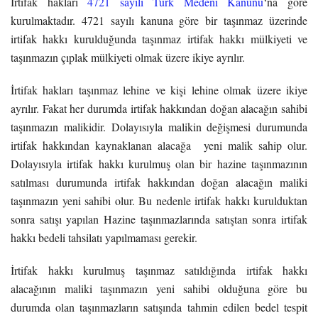
İrtifak hakları
4721 sayılı Türk Medeni Kanunu
‘na göre
kurulmaktadır. 4721 sayılı kanuna göre bir taşınmaz üzerinde
irtifak hakkı kurulduğunda taşınmaz irtifak hakkı mülkiyeti ve
taşınmazın çıplak mülkiyeti olmak üzere ikiye ayrılır.
İrtifak hakları taşınmaz lehine ve kişi lehine olmak üzere ikiye
ayrılır. Fakat her durumda irtifak hakkından doğan alacağın sahibi
taşınmazın malikidir. Dolayısıyla malikin değişmesi durumunda
irtifak hakkından kaynaklanan alacağa yeni malik sahip olur.
Dolayısıyla irtifak hakkı kurulmuş olan bir hazine taşınmazının
satılması durumunda irtifak hakkından doğan alacağın maliki
taşınmazın yeni sahibi olur. Bu nedenle irtifak hakkı kurulduktan
sonra satışı yapılan Hazine taşınmazlarında satıştan sonra irtifak
hakkı bedeli tahsilatı yapılmaması gerekir.
İrtifak hakkı kurulmuş taşınmaz satıldığında irtifak hakkı
alacağının maliki taşınmazın yeni sahibi olduğuna göre bu
durumda olan taşınmazların satışında tahmin edilen bedel tespit