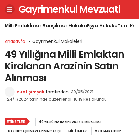
Gayrimenkul Mevzuati
Milli Emlak
İmar Barışı
İmar Hukuku
Eşya Hukuku
Tüm Kon
Anasayfa
Gayrimenkul Makaleleri
49 Yıllığına Milli Emlaktan
Kiralanan Arazinin Satın
Alınması
suat şimşek
tarafından
30/05/2021
24/11/2024 tarihinde düzenlendi
10119 kez okundu
ETIKETLER
49 YILLIĞINA HAZINE ARAZISI KIRALAMA
HAZINE TAŞINMAZLARININ SATIŞI
MILLI EMLAK
ÖZEL MAKALELER