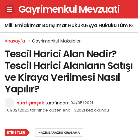
Gayrimenkul Mevzuati
Milli Emlak
İmar Barışı
İmar Hukuku
Eşya Hukuku
Tüm Kon
Anasayfa
Gayrimenkul Makaleleri
Tescil Harici Alan Nedir?
Tescil Harici Alanların Satışı
ve Kiraya Verilmesi Nasıl
Yapılır?
suat şimşek
tarafından
04/05/2021
01/02/2025 tarihinde düzenlendi
32021 kez okundu
ETIKETLER
HAZINE ARAZISI KIRALAMA