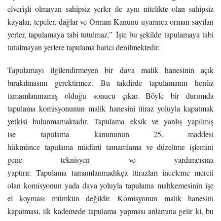
elverişli olmayan sahipsiz yerler ile aynı nitelikte olan sahipsiz
kayalar, tepeler, dağlar ve Orman Kanunu uyarınca orman sayılan
yerler, tapulamaya tabi tutulmaz.” İşte bu şekilde tapulamaya tabi
tutulmayan yerlere tapulama harici denilmektedir.
Tapulama
yı ilgilendirmeyen bir dava malik hanesinin açık
bırakılmasını gerektirmez. Bu takdirde
tapulama
nın henüz
tamamlanmamış olduğu sonucu çıkar. Böyle bir durumda
tapulama
komisyonunun malik hanesini itiraz yoluyla kapatmak
yetkisi bulunmamaktadır.
Tapulama
eksik ve yanlış yapılmış
ise
tapulama
kanununun 25. maddesi
hükmünce
tapulama
müdürü tamamlama ve düzeltme işlemini
gene teknisyen ve yardımcısına
yaptırır.
Tapulama
tamamlanmadıkça itirazları inceleme mercii
olan komisyonun yada dava yoluyla
tapulama
mahkemesinin işe
el koyması mümkün değildir. Komisyonun malik hanesini
kapatması, ilk kademede
tapulama
yapması anlamına gelir ki, bu