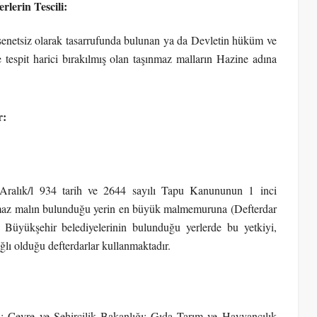
lerin Tescili:
enetsiz olarak tasarrufunda bulunan ya da Devletin hüküm ve
e tespit harici bırakılmış olan taşınmaz malların Hazine adına
r:
ralık/l 934 tarih ve 2644 sayılı Tapu Kanununun 1 inci
şınmaz malın bulunduğu yerin en büyük malmemuruna (Defterdar
r. Büyükşehir belediyelerinin bulunduğu yerlerde bu yetkiyi,
lı olduğu defterdarlar kullanmaktadır.
 Çevre ve Şehircilik Bakanlığı; Gıda Tarım ve Hayvancılık