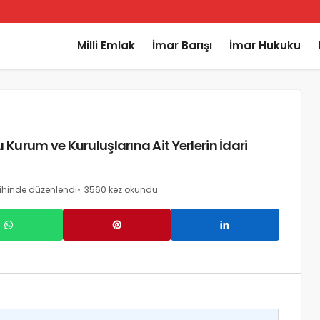
Milli Emlak
İmar Barışı
İmar Hukuku
Kurum ve Kuruluşlarına Ait Yerlerin İdari
ihinde düzenlendi
3560 kez okundu