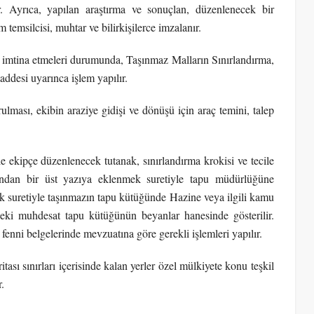
ir. Ayrıca, yapılan araştırma ve sonuçlan, düzenlenecek bir
m temsilcisi, muhtar ve bilirkişilerce imzalanır.
n imtina etmeleri durumunda, Taşınmaz Malların Sınırlandırma,
ddesi uyarınca işlem yapılır.
ulması, ekibin araziye gidişi ve dönüşü için araç temini, talep
le ekipçe düzenlenecek tutanak, sınırlandırma krokisi ve tecile
afından bir üst yazıya eklenmek suretiyle tapu müdürlüğüne
 suretiyle taşınmazın tapu kütüğünde Hazine veya ilgili kamu
deki muhdesat tapu kütüğünün beyanlar hanesinde gösterilir.
enni belgelerinde mevzuatına göre gerekli işlemleri yapılır.
tası sınırları içerisinde kalan yerler özel mülkiyete konu teşkil
.