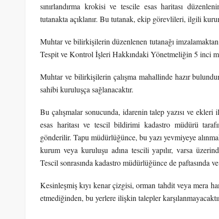
sınırlandırma krokisi ve tescile esas haritası düzenlen
tutanakta açıklanır. Bu tutanak, ekip görevlileri, ilgili kuru
Muhtar ve bilirkişilerin düzenlenen tutanağı imzalamakta
Tespit ve Kontrol İşleri Hakkındaki Yönetmeliğin 5 inci ma
Muhtar ve bilirkişilerin çalışma mahallinde hazır bulundur
sahibi kuruluşça sağlanacaktır.
Bu çalışmalar sonucunda, idarenin talep yazısı ve ekleri i
esas haritası ve tescil bildirimi kadastro müdürü tar
gönderilir. Tapu müdürlüğünce, bu yazı yevmiyeye alınmak
kurum veya kuruluşu adına tescili yapılır, varsa üzerin
Tescil sonrasında kadastro müdürlüğünce de paftasında ve f
Kesinleşmiş kıyı kenar çizgisi, orman tahdit veya mera hari
etmediğinden, bu yerlere ilişkin talepler karşılanmayacaktır