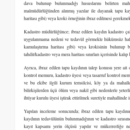
dava bulunup bulunmadığı hususlarını belirten mah
malmüdürlüğünden alınmış yazılar ile dayanak tapu kayd
haritası gibi) veya kroki örneğinin ibraz edilmesi gerekmek
Kadastro müdürlüğünce; ibraz edilen kaydın kadastro ça
uygulanmama nedeni ve tedavül görmekle hükümsüz hale ge
kamulaştırma haritası gibi) veya krokisinin bulunup 
tahdit/kadastro veya mera haritası sınırları içerisinde kalıp 
Ayrıca, ibraz edilen tapu kaydının talep konusu yere ait 
kontrol memuru, kadastro üyesi veya tasarruf kontrol memu
ve bu ekibe ilgili kurum temsilcisi, köy ya da mahalle
bilirkişilerden üçü ölüm veya nakil gibi nedenlerle yeterli
ihtiyar kurulu üyesi iştirak ettirilmek suretiyle mahallinde i
Yapılan inceleme sonucunda; ibraz edilen tapu kaydının
kaydının tedavülünün bulunmadığının ve kadastro sırasınd
kayıt kapsamı yerin ölçüsü yapılır ve mükerrerliğe ned