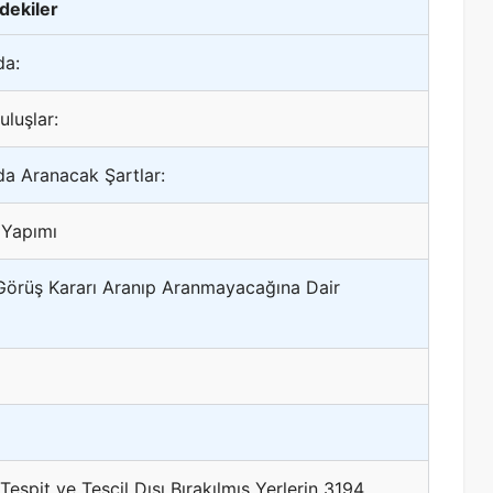
ndekiler
da:
uluşlar:
da Aranacak Şartlar:
a Yapımı
n Görüş Kararı Aranıp Aranmayacağına Dair
espit ve Tescil Dışı Bırakılmış Yerlerin 3194