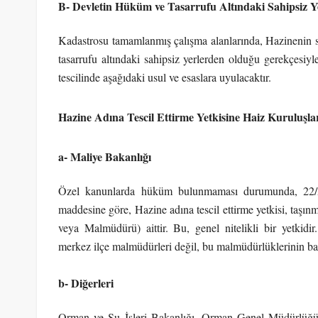
B- Devletin Hüküm ve Tasarrufu Altındaki Sahipsiz Yer
Kadastrosu tamamlanmış çalışma alanlarında, Hazinenin s
tasarrufu altındaki sahipsiz yerlerden olduğu gerekçesiyl
tescilinde aşağıdaki usul ve esaslara uyulacaktır.
Hazine Adına Tescil Ettirme Yetkisine Haiz Kuruluşla
a- Maliye Bakanlığı
Özel kanunlarda hüküm bulunmaması durumunda, 22/A
maddesine göre, Hazine adına tescil ettirme yetkisi, ta
veya Malmüdürü) aittir. Bu, genel nitelikli bir yetkidi
merkez ilçe malmüdürleri değil, bu malmüdürlüklerinin bağ
b- Diğerleri
Orman ve Su İşleri Bakanlığı, Orman Genel Müdürlüğü;