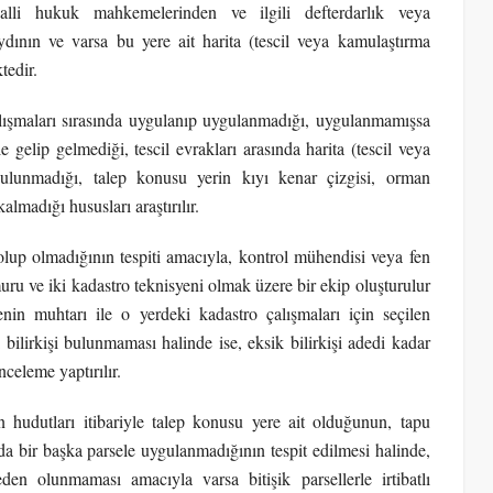
alli hukuk mahkemelerinden ve ilgili defterdarlık veya
ının ve varsa bu yere ait harita (tescil veya kamulaştırma
tedir.
lışmaları sırasında uygulanıp uygulanmadığı, uygulanmamışsa
lip gelmediği, tescil evrakları arasında harita (tescil veya
bulunmadığı, talep konusu yerin kıyı kenar çizgisi, orman
kalmadığı hususları araştırılır.
olup olmadığının tespiti amacıyla, kontrol mühendisi veya fen
ru ve iki kadastro teknisyeni olmak üzere bir ekip oluşturulur
nin muhtarı ile o yerdeki kadastro çalışmaları için seçilen
 bilirkişi bulunmaması halinde ise, eksik bilirkişi adedi kadar
nceleme yaptırılır.
 hudutları itibariyle talep konusu yere ait olduğunun, tapu
a bir başka parsele uygulanmadığının tespit edilmesi halinde,
en olunmaması amacıyla varsa bitişik parsellerle irtibatlı