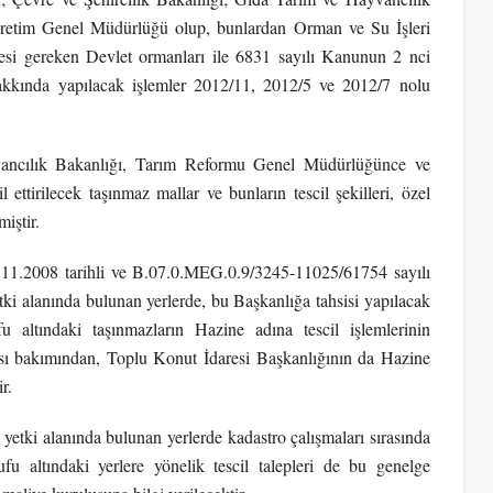
retim Genel Müdürlüğü olup, bunlardan Orman ve Su İşleri
esi gereken Devlet ormanları ile 6831 sayılı Kanunun 2 nci
hakkında yapılacak işlemler 2012/11, 2012/5 ve 2012/7 nolu
vancılık Bakanlığı, Tarım Reformu Genel Müdürlüğünce ve
ttirilecek taşınmaz mallar ve bunların tescil şekilleri, özel
iştir.
11.2008 tarihli ve B.07.0.MEG.0.9/3245-11025/61754 sayılı
ki alanında bulunan yerlerde, bu Başkanlığa tahsisi yapılacak
u altındaki taşınmazların Hazine adına tescil işlemlerinin
sı bakımından, Toplu Konut İdaresi Başkanlığının da Hazine
r.
etki alanında bulunan yerlerde kadastro çalışmaları sırasında
fu altındaki yerlere yönelik tescil talepleri de bu genelge