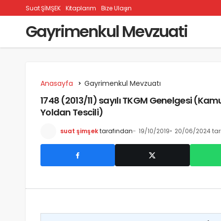
Suat ŞİMŞEK
Kitaplarım
Bize Ulaşın
Gayrimenkul Mevzuati
Anasayfa
Gayrimenkul Mevzuatı
1748 (2013/11) sayılı TKGM Genelgesi (Kamu 
Yoldan Tescili)
suat şimşek
tarafından
19/10/2019
20/06/2024 tar