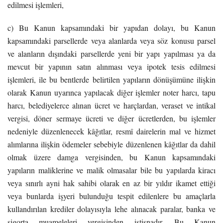
edilmesi işlemleri,
c) Bu Kanun kapsamındaki bir yapıdan dolayı, bu Kanun
kapsamındaki parsellerde veya alanlarda veya söz konusu parsel
ve alanların dışındaki parsellerde yeni bir yapı yapılması ya da
mevcut bir yapının satın alınması veya ipotek tesis edilmesi
işlemleri, ile bu bentlerde belirtilen yapıların dönüşümüne ilişkin
olarak Kanun uyarınca yapılacak diğer işlemler noter harcı, tapu
harcı, belediyelerce alınan ücret ve harçlardan, veraset ve intikal
vergisi, döner sermaye ücreti ve diğer ücretlerden, bu işlemler
nedeniyle düzenlenecek kâğıtlar, resmî dairelerin mal ve hizmet
alımlarına ilişkin ödemeler sebebiyle düzenlenen kâğıtlar da dahil
olmak üzere damga vergisinden, bu Kanun kapsamındaki
yapıların maliklerine ve malik olmasalar bile bu yapılarda kiracı
veya sınırlı ayni hak sahibi olarak en az bir yıldır ikamet ettiği
veya bunlarda işyeri bulunduğu tespit edilenlere bu amaçlarla
kullandırılan krediler dolayısıyla lehe alınacak paralar, banka ve
sigorta muameleleri vergisinden istisnadır. Bu Kanun