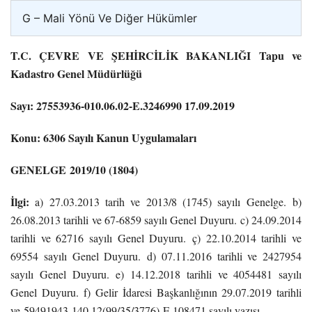
G – Mali Yönü Ve Diğer Hükümler
T.C. ÇEVRE VE ŞEHİRCİLİK BAKANLIĞI Tapu ve
Kadastro Genel Müdürlüğü
Sayı: 27553936-010.06.02-E.3246990 17.09.2019
Konu: 6306 Sayılı Kanun Uygulamaları
GENELGE
2019/10 (1804)
İlgi:
a) 27.03.2013 tarih ve 2013/8 (1745) sayılı Genelge.
b)
26.08.2013 tarihli ve 67-6859 sayılı Genel Duyuru.
c) 24.09.2014
tarihli ve 62716 sayılı Genel Duyuru.
ç) 22.10.2014 tarihli ve
69554 sayılı Genel Duyuru.
d) 07.11.2016 tarihli ve 2427954
sayılı Genel Duyuru.
e) 14.12.2018 tarihli ve 4054481 sayılı
Genel Duyuru.
f) Gelir İdaresi Başkanlığının 29.07.2019 tarihli
ve
59491943-140.12(99/35/3776)-E.108471 sayılı yazısı.