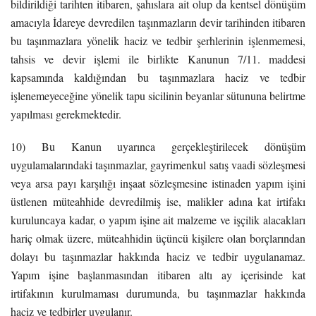
bildirildiği tarihten itibaren, şahıslara ait olup da kentsel dönüşüm
amacıyla İdareye devredilen taşınmazların devir tarihinden itibaren
bu taşınmazlara yönelik haciz ve tedbir şerhlerinin işlenmemesi,
tahsis ve devir işlemi ile birlikte Kanunun 7/11. maddesi
kapsamında kaldığından bu taşınmazlara haciz ve tedbir
işlenemeyeceğine yönelik tapu sicilinin beyanlar sütununa belirtme
yapılması gerekmektedir.
10) Bu Kanun uyarınca gerçekleştirilecek dönüşüm
uygulamalarındaki taşınmazlar, gayrimenkul satış vaadi sözleşmesi
veya arsa payı karşılığı inşaat sözleşmesine istinaden yapım işini
üstlenen müteahhide devredilmiş ise, malikler adına kat irtifakı
kuruluncaya kadar, o yapım işine ait malzeme ve işçilik alacakları
hariç olmak üzere, müteahhidin üçüncü kişilere olan borçlarından
dolayı bu taşınmazlar hakkında haciz ve tedbir uygulanamaz.
Yapım işine başlanmasından itibaren altı ay içerisinde kat
irtifakının kurulmaması durumunda, bu taşınmazlar hakkında
haciz ve tedbirler uygulanır.