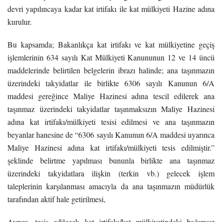
devri yapılıncaya kadar kat irtifakı ile kat mülkiyeti Hazine adına
kurulur.
Bu kapsamda; Bakanlıkça kat irtifakı ve kat mülkiyetine geçiş
işlemlerinin 634 sayılı Kat Mülkiyeti Kanununun 12 ve 14 üncü
maddelerinde belirtilen belgelerin ibrazı halinde; ana taşınmazın
üzerindeki takyidatlar ile birlikte 6306 sayılı Kanunun 6/A
maddesi gereğince Maliye Hazinesi adına tescil edilerek ana
taşınmaz üzerindeki takyidatlar taşınmaksızın Maliye Hazinesi
adına kat irtifakı/mülkiyeti tesisi edilmesi ve ana taşınmazın
beyanlar hanesine de “6306 sayılı Kanunun 6/A maddesi uyarınca
Maliye Hazinesi adına kat irtifakı/mülkiyeti tesis edilmiştir.”
şeklinde belirtme yapılması bununla birlikte ana taşınmaz
üzerindeki takyidatlara ilişkin (terkin vb.) gelecek işlem
taleplerinin karşılanması amacıyla da ana taşınmazın müdürlük
tarafından aktif hale getirilmesi,
Ayrıca, tesis edilecek kat irtifakı/kat mülkiyetindeki bağımsız