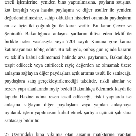
tescil işlemlerine, yeniden bina yaptırılmasına, payların satışına,
kat karşılığı veya hasılat paylaşımı ve diğer usuller ile yeniden
değerlendirilmesine, sahip oldukları hisseleri oranında paydaşların
en az üçte iki çoğunluğu ile karar verilir. Bu karar Çevre ve
Şehircilik Bakanlığınca anlaşma şartlarını ihtiva eden teklif ile
birlikte noter vasıtasıyla veya 7201 sayılı Kanuna göre karara
katılmayanlara tebliğ edilir. Bu tebliğde, onbeş gün içinde kararın
ve teklifin kabul edilmemesi halinde arsa paylarının, Bakanlıkça
tespit edilecek veya ettirilecek rayiç değerden az olmamak üzere
anlaşma sağlayan diğer paydaşlara açık artırma usulü ile satılacağı,
paydaşlara satış gerçekleştirilemediği takdirde, riskli alanlar ve
rezerv yapı alanlarında rayiç bedeli Bakanlıkça ödenmek kaydı ile
tapuda Hazine adına resen tescil edileceği, riskli yapılarda ise
anlaşma sağlayan diğer paydaşlara veya yapılan anlaşmaya
uyularak işlem yapılmasını kabul etmek şartıyla üçüncü şahıslara
satılacağı bildirilir.
2) Üzerindeki bina yıkılmış olan arsanın maliklerine yapılan