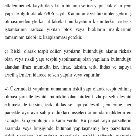
etkilenmemek kaydı ile yıkılan binanın yerine yapılacak olan yeni
yapı ile ilgili olarak 6306 sayılı Kanunun özel hükümler getirmiş
olması nedeniyle kat irtifakı/kat mülkiyetinin kısmi terkin ve tesis
işlemlerinin sadece yıkılan blok veya blokların maliklerinin
tamamının talebi ile karşılanması gerekir.
ç) Riskli olarak tespit edilen yapıların bulunduğu alanın risksiz
olan veya riskli yapı tespiti yapılmamış olan yapıların bulunduğu
alandan ifrazı mümkün ise, ifraz, taksim, terk, ihdas ve tapuya
tescil işlemleri idarece re’sen yapılır veya yaptırılır.
4) Üzerindeki yapıların tamamının riskli yapı olarak tespit edilmiş
olması şartı ile tevhidi mümkün olan birden fazla parselin tevhid
edilmesi ile taksim, terk, ihdas ve tapuya tescil işlemlerine, her
parselde ayrı ayrı sahip oldukları hisseleri oranında maliklerin en
az üçte iki çoğunluğu ile karar verilir. Bu parsel veya parsellerin
arasında veya bitişiğinde bulunan yapılaşmamış boş parsellerin,
riskli yapıların bulunduğu parsellerle tevhid edilmek suretiyle