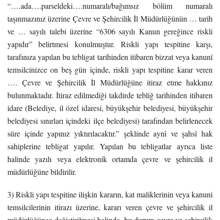
“….ada….parseldeki….numaralı/bağımsız bölüm numaralı
taşınmazınız üzerine Çevre ve Şehircilik İl Müdürlüğünün … tarih
ve … sayılı talebi üzerine “6306 sayılı Kanun gereğince riskli
yapıdır” belirtmesi konulmuştur. Riskli yapı tespitine karşı,
tarafınıza yapılan bu tebligat tarihinden itibaren bizzat veya kanunî
temsilcinizce on beş gün içinde, riskli yapı tespitine karar veren
…. Çevre ve Şehircilik İl Müdürlüğüne itiraz etme hakkınız
bulunmaktadır. İtiraz edilmediği takdirde tebliğ tarihinden itibaren
idare (Belediye, il özel idaresi, büyükşehir belediyesi, büyükşehir
belediyesi sınırları içindeki ilçe belediyesi) tarafından belirlenecek
süre içinde yapınız yıktırılacaktır.” şeklinde aynî ve şahsî hak
sahiplerine tebligat yapılır. Yapılan bu tebligatlar ayrıca liste
halinde yazılı veya elektronik ortamda çevre ve şehircilik il
müdürlüğüne bildirilir.
3) Riskli yapı tespitine ilişkin kararın, kat maliklerinin veya kanuni
temsilcilerinin itirazı üzerine, kararı veren çevre ve şehircilik il
müdürlüğünce değiştirilmesi halinde, bu durum çevre ve şehircilik