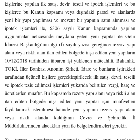
kişilerine yapılan ilk satış, devir, tescil ve ipotek işlemleri ve bu
kişilerce bu Kanun kapsamı veya dışındaki parsel ve alanlarda
yeni bir yapı yapılması ve mevcut bir yapının satın alınması ve
ipotek işlemleri ile, 6306 sayılı Kanun kapsamında yapılan
uygulamalar neticesinde meydana gelen yeni yapılar ile Gelir
İdaresi Başkanlığı’nın ilgi (f) sayılı yazısı gereğince rezerv yapı
alanı veya riskli alan ilan edilen bölgede inşa edilen yeni yapıların
10/12/2018 tarihinden itibaren işi yüklenen müteahhit, Bakanlık,
TOKİ, İller Bankası Anonim Şirketi, İdare ve bunların iştirakleri
tarafından üçüncü kişilere gerçekleştirilecek ilk satış, devri, tescili
ve ipotek tesis edilmesi işlemleri yukarıda belirtilen vergi, harç ve
ücretlerden muaftır. Bu kapsamda rezerv yapı alanı veya riskli alan
ilan edilen bölgede inşa edilen yeni yapılar için muafiyetten
faydalanmak istenilmesi halinde yeni yapının rezerv yapı alanı
veya riskli alanda kaldığının Çevre ve Şehircilik İl
Müdürlüklerinden alacakları yazı ile belgelendirmeleri gerekir.
2) Ayrıca, uygulama sonucunda oluşan yeni yapıların,