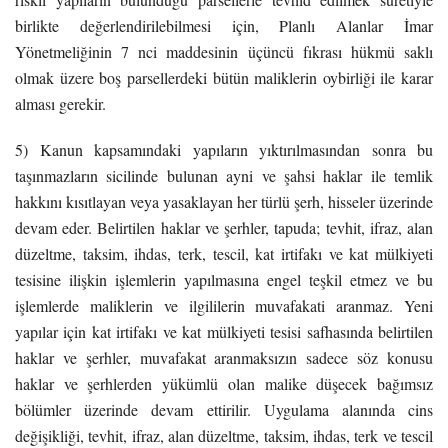
birlikte değerlendirilebilmesi için, Planlı Alanlar İmar
Yönetmeliğinin 7 nci maddesinin üçüncü fıkrası hükmü saklı
olmak üzere boş parsellerdeki bütün maliklerin oybirliği ile karar
alması gerekir.
5) Kanun kapsamındaki yapıların yıktırılmasından sonra bu
taşınmazların sicilinde bulunan ayni ve şahsi haklar ile temlik
hakkını kısıtlayan veya yasaklayan her türlü şerh, hisseler üzerinde
devam eder. Belirtilen haklar ve şerhler, tapuda; tevhit, ifraz, alan
düzeltme, taksim, ihdas, terk, tescil, kat irtifakı ve kat mülkiyeti
tesisine ilişkin işlemlerin yapılmasına engel teşkil etmez ve bu
işlemlerde maliklerin ve ilgililerin muvafakati aranmaz. Yeni
yapılar için kat irtifakı ve kat mülkiyeti tesisi safhasında belirtilen
haklar ve şerhler, muvafakat aranmaksızın sadece söz konusu
haklar ve şerhlerden yükümlü olan malike düşecek bağımsız
bölümler üzerinde devam ettirilir. Uygulama alanında cins
değişikliği, tevhit, ifraz, alan düzeltme, taksim, ihdas, terk ve tescil