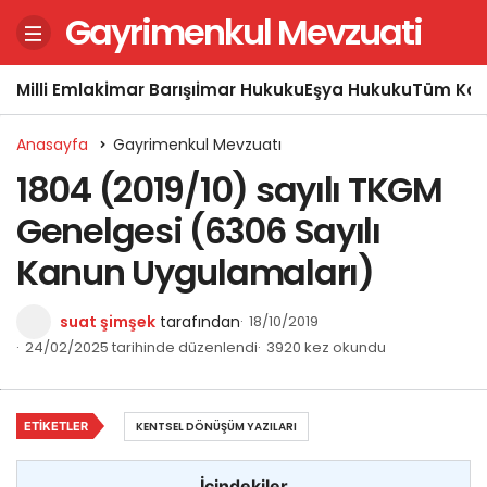
Gayrimenkul Mevzuati
Milli Emlak
İmar Barışı
İmar Hukuku
Eşya Hukuku
Tüm Kon
Anasayfa
Gayrimenkul Mevzuatı
1804 (2019/10) sayılı TKGM
Genelgesi (6306 Sayılı
Kanun Uygulamaları)
suat şimşek
tarafından
18/10/2019
24/02/2025 tarihinde düzenlendi
3920 kez okundu
ETIKETLER
KENTSEL DÖNÜŞÜM YAZILARI
İçindekiler