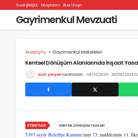
Suat ŞİMŞEK
Kitaplarım
Bize Ulaşın
Gayrimenkul Mevzuati
Anasayfa
Gayrimenkul Makaleleri
Kentsel Dönüşüm Alanlarında İnşaat Yasa
suat şimşek
tarafından
09/01/2020
29/06/2024 ta
ETIKETLER
KENTSEL DÖNÜŞÜM YAZILARI
5393 sayılı Belediye Kanunu
‘nun 73. maddesinin 11. fık