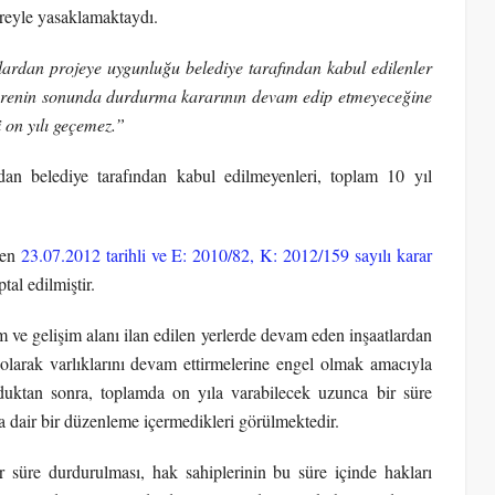
süreyle yasaklamaktaydı.
ardan projeye uygunluğu belediye tarafından kabul edilenler
u sürenin sonunda durdurma kararının devam edip etmeyeceğine
 on yılı geçemez.”
dan belediye tarafından kabul edilmeyenleri, toplam 10 yıl
len
23.07.2012 tarihli ve E: 2010/82, K: 2012/159 sayılı karar
tal edilmiştir.
e gelişim alanı ilan edilen yerlerde devam eden inşaatlardan
 olarak varlıklarını devam ettirmelerine engel olmak amacıyla
ulduktan sonra, toplamda on yıla varabilecek uzunca bir süre
a dair bir düzenleme içermedikleri görülmektedir.
 süre durdurulması, hak sahiplerinin bu süre içinde hakları