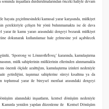
rin sonunda inşaatlara durdurulmalarından önceki haliyle devam
de hayata geçirilmesindeki kamusal yarar karşısında, mülkiyet
nin gerekleriyle çelişen bir yönü bulunmamakta ise de dava
sel yarar ile kamu yararı arasındaki dengeyi bozarak mülkiyet
özüne dokunarak kullanılamaz hale gelmesine yol açabilecek
ünlü, ‘Sporrong ve Lönnroth/İsveç’ kararında, kamulaştırma
lmasının, mülk sahiplerinin mülklerinin ellerinden alınmamakla
nı önemli ölçüde azalttığını, kamulaştırma izinleri nedeniyle
hale getirdiğini, taşınmaz sahiplerine süreyi kısaltma ya da
ın toplumsal yarar ile bireysel menfaat arasındaki dengeyi
nüşüm alanındaki inşaatların, kentsel dönüşüm nedeniyle
lı Kanunla
yeniden yapılan düzenleme ile Kentsel Dönüşüm