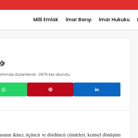
Milli Emlak
İmar Barışı
İmar Hukuku
ğı
rihinde düzenlendi
2876 kez okundu
rasının ikinci, üçüncü ve dördüncü cümleleri, kentsel dönüşüm