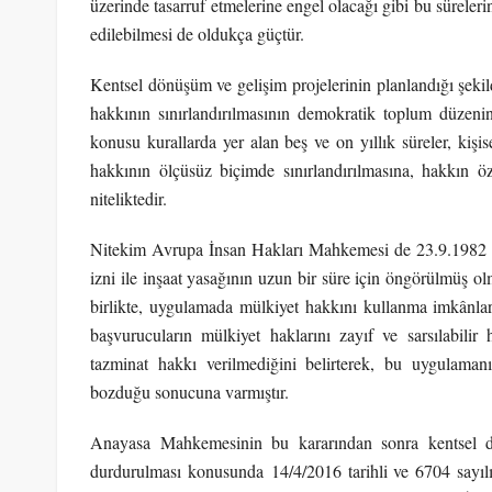
üzerinde tasarruf etmelerine engel olacağı gibi bu sürele
edilebilmesi de oldukça güçtür.
Kentsel dönüşüm ve gelişim projelerinin planlandığı şekil
hakkının sınırlandırılmasının demokratik toplum düzeni
konusu kurallarda yer alan beş ve on yıllık süreler, kişi
hakkının ölçüsüz biçimde sınırlandırılmasına, hakkın 
niteliktedir.
Nitekim Avrupa İnsan Hakları Mahkemesi de 23.9.1982 g
izni ile inşaat yasağının uzun bir süre için öngörülmüş o
birlikte, uygulamada mülkiyet hakkını kullanma imkânları
başvurucuların mülkiyet haklarını zayıf ve sarsılabilir 
tazminat hakkı verilmediğini belirterek, bu uygulaman
bozduğu sonucuna varmıştır.
Anayasa Mahkemesinin bu kararından sonra kentsel dö
durdurulması konusunda
14/4/2016 tarihli ve 6704 sayı