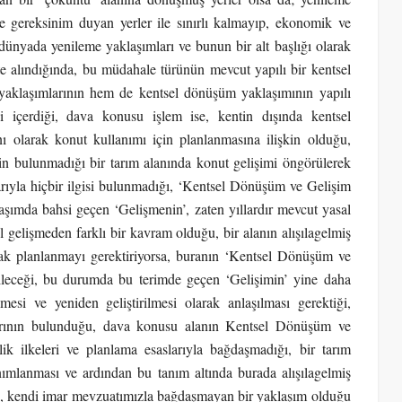
e gereksinim duyan yerler ile sınırlı kalmayıp, ekonomik ve
, dünyada yenileme yaklaşımları ve bunun bir alt başlığı olarak
e alındığında, bu müdahale türünün mevcut yapılı bir kentsel
yaklaşımlarının hem de kentsel dönüşüm yaklaşımının yapılı
i içerdiği, dava konusu işlem ise, kentin dışında kentsel
nı olarak konut kullanımı için planlanmasına ilişkin olduğu,
n bulunmadığı bir tarım alanında konut gelişimi öngörülerek
rıyla hiçbir ilgisi bulunmadığı, ‘Kentsel Dönüşüm ve Gelişim
aşımda bahsi geçen ‘Gelişmenin’, zaten yıllardır mevcut yasal
 gelişmeden farklı bir kavram olduğu, bir alanın alışılagelmiş
arak planlanmayı gerektiriyorsa, buranın ‘Kentsel Dönüşüm ve
ileceği, bu durumda bu terimde geçen ‘Gelişimin’ yine daha
esi ve yeniden geliştirilmesi olarak anlaşılması gerektiği,
larının bulunduğu, dava konusu alanın Kentsel Dönüşüm ve
ik ilkeleri ve planlama esaslarıyla bağdaşmadığı, bir tarım
ımlanması ve ardından bu tanım altında burada alışılagelmiş
nin, kendi imar mevzuatımızla bağdaşmayan bir yaklaşım olduğu