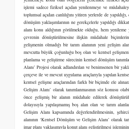
işlemi sadece fiziksel açıdan yenilenmeye ve müdahaley
toplumsal açıdan canlılığını yitiren yerlerde de yapıldığı
dönüşüm yaklaşımlarının ne gerekçelerle yapıldığı dikkat
alanı konu aldığının görülmekte olduğu, hem yenileme 
çevrenin dönüştürülmesine ilişkin müdahale biçimlerin
gelişmenin olmadığı bir tarım alanının yeni gelişim ala
mevcutta büyük çoğunluğu boş olan ve kentsel gelişmeni
planlama ve geliştirme sürecinin kentsel dönüşüm tanımla
Alanı’ Projesi olarak adlandırılan ve benimsenen bir yakl
çerçeve ile ve mevcut uygulama araçlarıyla yapılan kentsel
kentsel gelişme araçlarından farklı bir biçimde ele alın
Gelişim Alanı’ olarak tanımlanmasının söz konusu olab
önce gelişmiş bir alanın müdahale edilerek dönüştürülm
dolayısıyla yapılaşmamış boş alan olan ve tarım alan
Gelişim Alanı kapsamında değerlendirilmesinin, şehircil
alanının ‘Kentsel Dönüşüm ve Gelişim Alanı’ olarak tan
imar planı yaklaşımıyla konut alanı geliştirilmesi işlemi