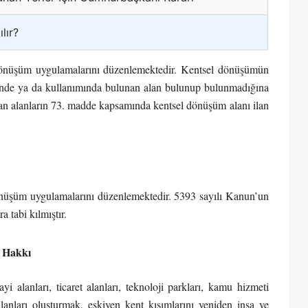
lır?
dönüşüm uygulamalarını düzenlemektedir. Kentsel dönüşümün
nde ya da kullanımında bulunan alan bulunup bulunmadığına
n alanların 73. madde kapsamında kentsel dönüşüm alanı ilan
önüşüm uygulamalarını düzenlemektedir. 5393 sayılı Kanun’un
a tabi kılmıştır.
r Hakkı
i alanları, ticaret alanları, teknoloji parkları, kamu hizmeti
alanları oluşturmak, eskiyen kent kısımlarını yeniden inşa ve