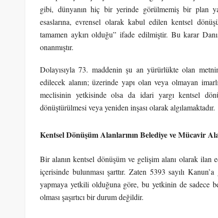
gibi, dünyanın hiç bir yerinde görülmemiş bir plan ya
esaslarına, evrensel olarak kabul edilen kentsel dönü
tamamen aykırı olduğu” ifade edilmiştir. Bu karar Danı
onanmıştır.
Dolayısıyla 73. maddenin şu an yürürlükte olan metnin
edilecek alanın; üzerinde yapı olan veya olmayan imarlı
meclisinin yetkisinde olsa da idari yargı kentsel dö
dönüştürülmesi veya yeniden inşası olarak algılamaktadır.
Kentsel Dönüşüm Alanlarının Belediye ve Mücavir Alan
Bir alanın kentsel dönüşüm ve gelişim alanı olarak ilan ed
içerisinde bulunması şarttır. Zaten 5393 sayılı Kanun’a
yapmaya yetkili olduğuna göre, bu yetkinin de sadece bel
olması şaşırtıcı bir durum değildir.