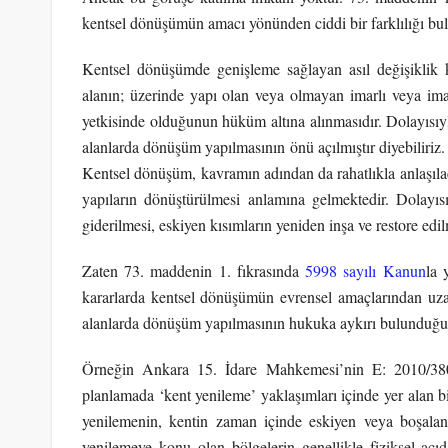
kentsel dönüşümün amacı yönünden ciddi bir farklılığı bul
Kentsel dönüşümde genişleme sağlayan asıl değişiklik k
alanın; üzerinde yapı olan veya olmayan imarlı veya imar
yetkisinde olduğunun hüküm altına alınmasıdır. Dolayısıyl
alanlarda dönüşüm yapılmasının önü açılmıştır diyebiliriz
Kentsel dönüşüm, kavramın adından da rahatlıkla anlaşıla
yapıların dönüştürülmesi anlamına gelmektedir. Dolayı
giderilmesi, eskiyen kısımların yeniden inşa ve restore edi
Zaten 73. maddenin 1. fıkrasında
5998 sayılı Kanun
la 
kararlarda kentsel dönüşümün evrensel amaçlarından uza
alanlarda dönüşüm yapılmasının hukuka aykırı bulunduğu 
Örneğin Ankara 15. İdare Mahkemesi’nin E: 2010/380
planlamada ‘kent yenileme’ yaklaşımları içinde yer alan b
yenilemenin, kentin zaman içinde eskiyen veya boşalan v
yenilemeye konu olan bölgelerin genellikle fiziksel açı