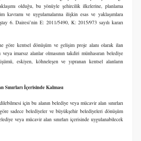
klaşımı olduğu, bu yönüyle şehircilik ilkelerine, planlama
şüm kavramı ve uygulamalarına ilişkin esas ve yaklaşımlara
ştay 6. Dairesi’nin E: 2011/5490, K: 2015/973 sayılı kararı
e göre kentsel dönüşüm ve gelişim proje alanı olarak ilan
 veya imarsız alanlar olmasının takdiri münhasıran belediye
nüşümü, eskiyen, köhneleşen ve yıpranan kentsel alanların
 Sınırları İçerisinde Kalması
ilebilmesi için bu alanın belediye veya mücavir alan sınırları
 göre sadece belediyeler ve büyükşehir belediyeleri dönüşüm
ediye veya mücavir alan sınırları içerisinde uygulanabilecek