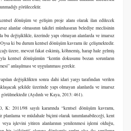
unmadığı görülecektir.
entsel dönüşüm ve gelişim proje alanı olarak ilan edilecek
sız alanlar olmasının takdiri münhasıran belediye meclisinin
a bu değişiklikle, üzerinde yapı olmayan alanlarda ve imarsız
. Oysa ki bu durum kentsel dönüşüm kavramı ile çelişmektedir.
cağı üzere, mevcut fakat eskimiş, köhnemiş, harap hale gelmiş
sıyla kentsel dönüşümün “kentin dokusunu bozan sorunların
lmesi” anlaşılması ve uygulanması gerekir.
yapılan değişiklikten sonra dahi idari yargı tarafından verilen
klaşacak şekilde üzerinde yapı olmayan alanlarda ve imarsız
görülmektedir (Aydınlı ve Kaya, 2013: 461).
, K: 2011/98 sayılı kararında “kentsel dönüşüm kavramı,
ir planlama ve müdahale biçimi olarak tanımlanabileceği, kent
eya işlevini yitiren alanlarının yenilenmesi işlemi olduğu,
dan bir ‘çöküntü’ alanına dönüşmüş yerler olsa da; yenileme