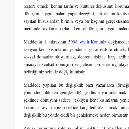
restore etmek, kentin tarihi ve kültürel dokusunu koruma
dönüşüm uygulamaları yapabileceğini, bir alanın kentse
sayılan hususlardan birinin veya bir kaçının gerçekleşme
metninde sayılan amaçlarla kentsel dönüşüm uygulamalar
Maddenin 1. fıkrasının
5998 sayılı Kanun
la değişmeden
eskiyen kent kısımlarını yeniden inşa ve restore etmek; ko
sosyal donatılar oluşturmak, deprem riskine karşı tedb
amacıyla kentsel dönüşüm ve gelişim projeleri uygulaya
belirtiğimiz şekilde değiştirilmiştir.
Maddede yapılan bu değişiklik bazı yazarlarca (örn
yönünden oldukça genişletildiği şeklinde yorumlanmakt
şeklinde dönüşüm sadece “eskiyen kent kısımlarını yenid
korumak veya deprem riskine karşı tedbirler almak” amacı
değişiklik bu yönde ciddi bir genişlemeye neden olmuştur.
Ancak bu görüşe katılma imkanı yoktur. 73. maddenin 1. 