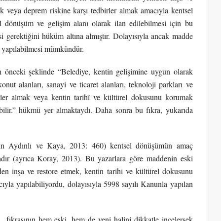
k veya deprem riskine karşı tedbirler almak amacıyla kentsel
l dönüşüm ve gelişim alanı olarak ilan edilebilmesi için bu
si gerektiğini hüküm altına almıştır. Dolayısıyla ancak madde
ı yapılabilmesi mümkündür.
 önceki şeklinde “Belediye, kentin gelişimine uygun olarak
nut alanları, sanayi ve ticaret alanları, teknoloji parkları ve
irler almak veya kentin tarihî ve kültürel dokusunu korumak
bilir.” hükmü yer almaktaydı. Daha sonra bu fıkra, yukarıda
eğin Aydınlı ve Kaya, 2013: 460) kentsel dönüşümün amaç
adır (ayrıca Koray, 2013). Bu yazarlara göre maddenin eski
en inşa ve restore etmek, kentin tarihi ve kültürel dokusunu
yla yapılabiliyordu, dolayısıyla 5998 sayılı Kanunla yapılan
fıkrasının hem eski, hem de yeni halini dikkatle incelersek