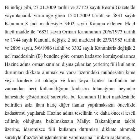
Bilindiği gibi, 27.01.2009 tarihli ve 27123 sayılı Resmi Gazete’de
yayımlanarak yürürlüğe giren 15.01.2009 tarihli ve 5831 sayılı
Kanunun 8 inci maddesiyle 3402 sayılı Kanuna eklenen Ek 4
üncü madde ile “6831 sayılı Orman Kanununun 20/6/1973 tarihli
ve 1744 sayılı Kanunla değişik 2 nci maddesi ile 23/9/1983 tarihli
ve 2896 sayılı, 5/6/1986 tarihli ve 3302 sayılı Kanunlarla değişik 2
nci maddesinin (B) bendine göre orman kadastro komisyonlarınca
Hazine adına orman sınırları dışına çıkarılan yerlerin; fiili kullanım
durumları dikkate alınmak ve varsa üzerindeki muhdesatın kime
veya kimlere ait olduğu ve kim veya kimler tarafından ne
zamandan beri kullanıldığının kadastro tutanağının beyanlar
hanesinde gösterilmek suretiyle, bu Kanunun II inci maddesinde
belirtilen askı ilanı hariç diğer ilanlar yapılmaksızın öncelikle
kadastrosu yapılarak Hazine adına tescilinin ve daha öncesi tescil
edilmiş olduğuna bakılmaksızın Maliye Bakanlığının talebi
üzerine, idaremizce fiili kullanım durumları dikkate alınmak
suretiyle ifraz/tevhit işlemlerinin yapılmasına ” imkan sağlanmış,