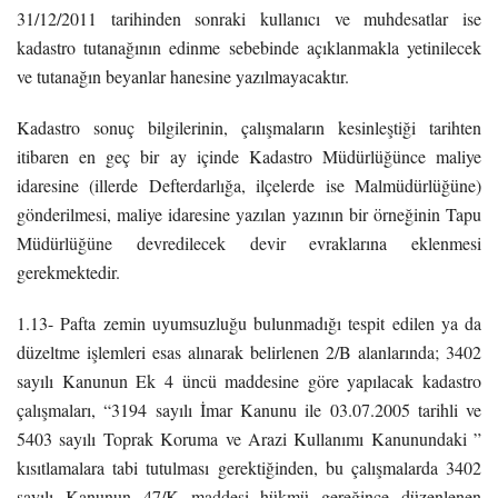
31/12/2011 tarihinden sonraki kullanıcı ve muhdesatlar ise
kadastro tutanağının edinme sebebinde açıklanmakla yetinilecek
ve tutanağın beyanlar hanesine yazılmayacaktır.
Kadastro sonuç bilgilerinin, çalışmaların kesinleştiği tarihten
itibaren en geç bir ay içinde Kadastro Müdürlüğünce maliye
idaresine (illerde Defterdarlığa, ilçelerde ise Malmüdürlüğüne)
gönderilmesi, maliye idaresine yazılan yazının bir örneğinin Tapu
Müdürlüğüne devredilecek devir evraklarına eklenmesi
gerekmektedir.
1.13- Pafta zemin uyumsuzluğu bulunmadığı tespit edilen ya da
düzeltme işlemleri esas alınarak belirlenen 2/B alanlarında; 3402
sayılı Kanunun Ek 4 üncü maddesine göre yapılacak kadastro
çalışmaları, “3194 sayılı İmar Kanunu ile 03.07.2005 tarihli ve
5403 sayılı Toprak Koruma ve Arazi Kullanımı Kanunundaki ”
kısıtlamalara tabi tutulması gerektiğinden, bu çalışmalarda 3402
sayılı Kanunun 47/K maddesi hükmü gereğince düzenlenen