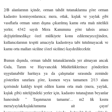
2/B alanlarının içinde, orman tahdit tutanaklarına göre orman
kadastro komisyonlarınca; mera, otlak, kışlak ve yaylak gibi
vasıflarla orman sınırı dışına çıkarılmış kamu orta malı nitelikli
yerler, 4342 sayılı Mera Kanununa göre tahsis amacı
değiştirilmedikçe özel mülkiyete konu edilemeyeceğinden,
kullanıcılarının tespiti amacıyla kadastroya tabi tutulmayacak ve
kamu orta malları siciline (özel siciline) kaydedilecektir.
Bunun dışında, orman tahdit tutanaklarında yer almayan ancak
Gıda, Tarım ve Hayvancılık Müdürlüklerince gönderilen
uygulanabilir haritaya ya da çalışmalar sırasında zeminde
gösterilen sınırlara göre, kısmen veya tamamen 2/13 alanı
içerisinde kaldığı tespit edilen kamu orta malı (mera, yaylak,
kışlak gibi) niteliğindeki yerler için, kadastro tutanağının beyanlar
hanesinde ” Taşınmazın tamamı/… m2 lik kısmı
mera/yaylak/kışlak/ıımuma ait çayır/