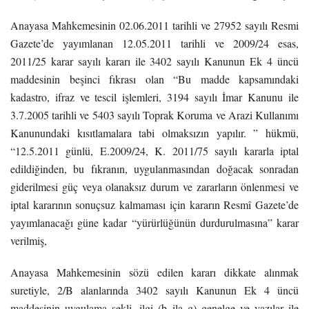
Anayasa Mahkemesinin 02.06.2011 tarihli ve 27952 sayılı Resmi
Gazete’de yayımlanan 12.05.2011 tarihli ve 2009/24 esas,
2011/25 karar sayılı kararı ile 3402 sayılı Kanunun Ek 4 üncü
maddesinin beşinci fıkrası olan “Bu madde kapsamındaki
kadastro, ifraz ve tescil işlemleri, 3194 sayılı İmar Kanunu ile
3.7.2005 tarihli ve 5403 sayılı Toprak Koruma ve Arazi Kullanımı
Kanunundaki kısıtlamalara tabi olmaksızın yapılır. ” hükmü,
“12.5.2011 günlü, E.2009/24, K. 2011/75 sayılı kararla iptal
edildiğinden, bu fıkranın, uygulanmasından doğacak sonradan
giderilmesi güç veya olanaksız durum ve zararların önlenmesi ve
iptal kararının sonuçsuz kalmaması için kararın Resmî Gazete’de
yayımlanacağı güne kadar “yürürlüğünün durdurulmasına” karar
verilmiş,
Anayasa Mahkemesinin sözü edilen kararı dikkate alınmak
suretiyle, 2/B alanlarında 3402 sayılı Kanunun Ek 4 üncü
maddesinin uygulama şekli, ilgi (b ila g) genelge ve yazılar ile