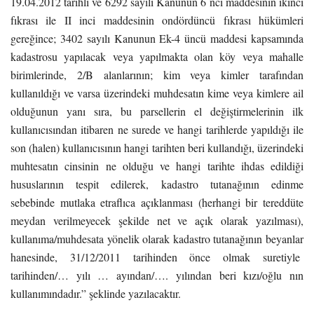
19.04.2012 tarihli ve 6292 sayılı Kanunun 6 ncı maddesinin ikinci
fıkrası ile II inci maddesinin ondördüncü fıkrası hükümleri
gereğince; 3402 sayılı Kanunun Ek-4 üncü maddesi kapsamında
kadastrosu yapılacak veya yapılmakta olan köy veya mahalle
birimlerinde, 2/B alanlarının; kim veya kimler tarafından
kullanıldığı ve varsa üzerindeki muhdesatın kime veya kimlere ail
olduğunun yanı sıra, bu parsellerin el değiştirmelerinin ilk
kullanıcısından itibaren ne surede ve hangi tarihlerde yapıldığı ile
son (halen) kullanıcısının hangi tarihten beri kullandığı, üzerindeki
muhtesatın cinsinin ne olduğu ve hangi tarihte ihdas edildiği
hususlarının tespit edilerek, kadastro tutanağının edinme
sebebinde mutlaka etraflıca açıklanması (herhangi bir tereddüte
meydan verilmeyecek şekilde net ve açık olarak yazılması),
kullanıma/muhdesata yönelik olarak kadastro tutanağının beyanlar
hanesinde, 31/12/2011 tarihinden önce olmak suretiyle
tarihinden/… yılı … ayından/…. yılından beri kızı/oğlu nın
kullanımındadır.” şeklinde yazılacaktır.