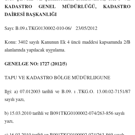
KADASTRO GENEL MÜDÜRLÜĞÜ, KADASTRO
DAİRESİ BAŞKANLIĞI
Sayı: B.09.ı.TKG0130002-010-06/ 23/05/2012
Konu: 3402 sayılı Kanunun Ek 4 üncü maddesi kapsamında 2/B
alanlarında yapılacak uygulama.
GENELGE NO: 1727 (2012/5)
TAPU VE KADASTRO BÖLGE MÜDÜRLIJGUNE
Ilgi: a) 07.012003 tarihli ve B.09. ı .TKG.O. 13.00.02-7151/87
sayılı yazı,
b) 15.03.2010 tarihli ve B091TKG0100002-074/263-856 sayılı
yazı,
c) 16.03.2010 tarihli ve B091TKG0100002-074/263-869 sayılı