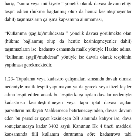
hariç, “sınıra veya mülkiyete ” yönelik olarak davası devam ettiği
tespit edilen (hükme bağlanmış olup da henüz kesinleşmeyenler
dahil) taşınmazların çalışma kapsamına alınmaması,
“Kullanıma (şagile)/muhdesata ” yönelik davası görülmekte olan
(hükme bağlanmış olup da henüz kesinleşmeyenler dahil)
taşınmazların ise, kadastro esnasında malik yönüyle Hazine adına,
“kullanım (şagil)/muhdesat” yönüyle ise davalı olarak tespitinin
yapılması gerekmektedir.
1.23- Tapulama veya kadastro çalışmaları sırasında davalı olması
nedeniyle malik tespiti yapılmayan ya da gerçek veya tüzel kişiler
adına tespit edilen ancak bu tespite karşı açılan davalar nedeniyle
kadastrosu kesinleştirilmeyen veya tapu iptal davası açılan
parsellerin mülkiyeti Mahkemece belirleneceğinden, davası devam
eden bu parseller şayet kesinleşen 2/B alanında kalıyor ise, dava
sonuçlanıncaya kadar 3402 sayılı Kanunun Ek 4 üncü maddesi
kapsamında fiili kullanım durumuna göre kadastroya tabi