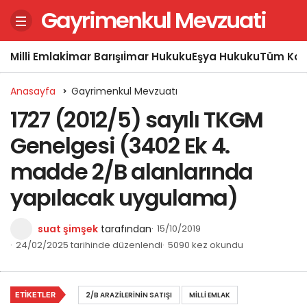
Gayrimenkul Mevzuati
Milli Emlak
İmar Barışı
İmar Hukuku
Eşya Hukuku
Tüm Kon
Anasayfa
Gayrimenkul Mevzuatı
1727 (2012/5) sayılı TKGM
Genelgesi (3402 Ek 4.
madde 2/B alanlarında
yapılacak uygulama)
suat şimşek
tarafından
15/10/2019
24/02/2025 tarihinde düzenlendi
5090 kez okundu
ETIKETLER
2/B ARAZILERININ SATIŞI
MILLI EMLAK