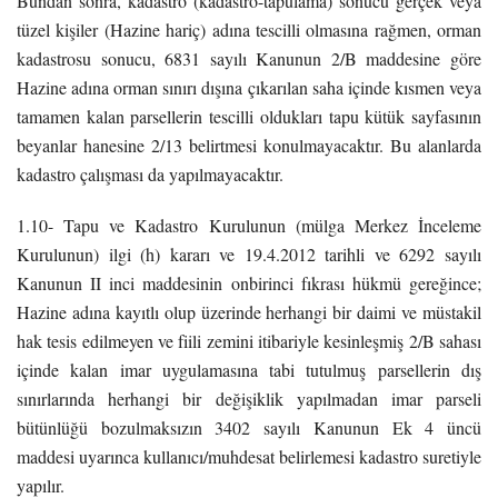
Bundan sonra, kadastro (kadastro-tapulama) sonucu gerçek veya
tüzel kişiler (Hazine hariç) adına tescilli olmasına rağmen, orman
kadastrosu sonucu, 6831 sayılı Kanunun 2/B maddesine göre
Hazine adına orman sınırı dışına çıkarılan saha içinde kısmen veya
tamamen kalan parsellerin tescilli oldukları tapu kütük sayfasının
beyanlar hanesine 2/13 belirtmesi konulmayacaktır. Bu alanlarda
kadastro çalışması da yapılmayacaktır.
1.10- Tapu ve Kadastro Kurulunun (mülga Merkez İnceleme
Kurulunun) ilgi (h) kararı ve 19.4.2012 tarihli ve 6292 sayılı
Kanunun II inci maddesinin onbirinci fıkrası hükmü gereğince;
Hazine adına kayıtlı olup üzerinde herhangi bir daimi ve müstakil
hak tesis edilmeyen ve fiili zemini itibariyle kesinleşmiş 2/B sahası
içinde kalan imar uygulamasına tabi tutulmuş parsellerin dış
sınırlarında herhangi bir değişiklik yapılmadan imar parseli
bütünlüğü bozulmaksızın 3402 sayılı Kanunun Ek 4 üncü
maddesi uyarınca kullanıcı/muhdesat belirlemesi kadastro suretiyle
yapılır.