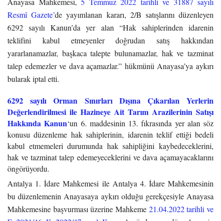
Anayasa Mahkemesi,
5 Temmuz 2022 tarihli ve 31887 sayılı
Resmî Gazete’
de yayımlanan kararı, 2/B satışlarını düzenleyen
6292 sayılı Kanun’da yer alan “Hak sahiplerinden idarenin
teklifini kabul etmeyenler doğrudan satış hakkından
yararlanamazlar, başkaca talepte bulunamazlar, hak ve tazminat
talep edemezler ve dava açamazlar.” hükmünü Anayasa’ya aykırı
bularak iptal etti.
6292 sayılı Orman Sınırları Dışına Çıkarılan Yerlerin
Değerlendirilmesi ile Hazineye Ait Tarım Arazilerinin Satışı
Hakkında Kanun
‘un 6. maddesinin 13. fıkrasında yer alan söz
konusu düzenleme hak sahiplerinin, idarenin teklif ettiği bedeli
kabul etmemeleri durumunda hak sahipliğini kaybedeceklerini,
hak ve tazminat talep edemeyeceklerini ve dava açamayacaklarını
öngörüyordu.
Antalya 1. İdare Mahkemesi ile Antalya 4. İdare Mahkemesinin
bu düzenlemenin Anayasaya aykırı olduğu gerekçesiyle Anayasa
Mahkemesine başvurması üzerine Mahkeme
21.04.2022 tarihli ve