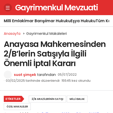
Gayrimenkul Mevzuati
Milli Emlak
İmar Barışı
İmar Hukuku
Eşya Hukuku
Tüm Kon
Anasayfa
Gayrimenkul Makaleleri
Anayasa Mahkemesinden
2/B’lerin Satışıyla İlgili
Önemli İptal Kararı
suat şimşek
tarafından
05/07/2022
03/02/2025 tarihinde düzenlendi
15545 kez okundu
ETIKETLER
2/B ARAZILERININ SATIŞI
MILLI EMLAK
ÖZEL MAKALELER