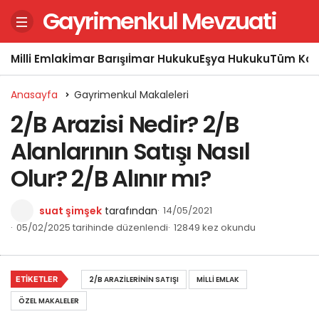
Gayrimenkul Mevzuati
Milli Emlak
İmar Barışı
İmar Hukuku
Eşya Hukuku
Tüm Kon
Anasayfa
Gayrimenkul Makaleleri
2/B Arazisi Nedir? 2/B
Alanlarının Satışı Nasıl
Olur? 2/B Alınır mı?
suat şimşek
tarafından
14/05/2021
05/02/2025 tarihinde düzenlendi
12849 kez okundu
ETIKETLER
2/B ARAZILERININ SATIŞI
MILLI EMLAK
ÖZEL MAKALELER