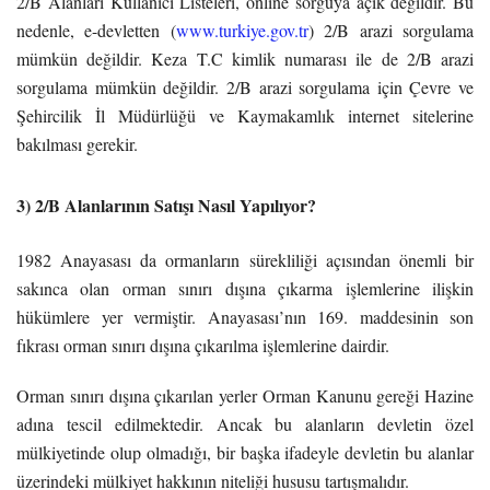
2/B Alanları Kullanıcı Listeleri, online sorguya açık değildir. Bu
nedenle, e-devletten (
www.turkiye.gov.tr
) 2/B arazi sorgulama
mümkün değildir. Keza T.C kimlik numarası ile de 2/B arazi
sorgulama mümkün değildir. 2/B arazi sorgulama için Çevre ve
Şehircilik İl Müdürlüğü ve Kaymakamlık internet sitelerine
bakılması gerekir.
3) 2/B Alanlarının Satışı Nasıl Yapılıyor?
1982 Anayasası da ormanların sürekliliği açısından önemli bir
sakınca olan orman sınırı dışına çıkarma işlemlerine ilişkin
hükümlere yer vermiştir. Anayasası’nın 169. maddesinin son
fıkrası orman sınırı dışına çıkarılma işlemlerine dairdir.
Orman sınırı dışına çıkarılan yerler Orman Kanunu gereği Hazine
adına tescil edilmektedir. Ancak bu alanların devletin özel
mülkiyetinde olup olmadığı, bir başka ifadeyle devletin bu alanlar
üzerindeki mülkiyet hakkının niteliği hususu tartışmalıdır.