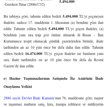
5.494.000
Gereken Tutar (2886/17/2)
Resmi Gazetede İlan Yapılması
16.474.000
5.494.000
Bu tabloya göre, tahmin edilen bedeli
TL’yi geçmeyen
Gereken Tutar (2886/17/3)
ihaleler, sadece 17. maddenin 1. fıkrasının (a) bendine göre ilan
5.494.000
edilir. Tahmin edilen bedeli
TL’yi geçen ihaleler, (a)
bendinin yanı sıra trajı göz önüne alınarak ili Basın – İlan
Kurumunca tespit olunacak günlük gazetelerden birinde, ihale
tarihinden an az 10 gün önce bir defa daha ilan edilir. Tahmin
16.474.000
edilen bedeli
TL’yi geçen ihaleler ise bunların yanı
sıra, ihale tarihinden en az 10 gün önce bir defa da Resmi
Gazete’de ilan edilir.
e) Hazine Taşınmazlarının Satışında İta Amirinin İhale
Onaylama Yetkisi
2886 sayılı Devlet İhale Kanunu
‘nun 76. maddesine göre, taşınır
ve taşınmaz malların satış, kira, trampa edilmesi ve mülkiyetin