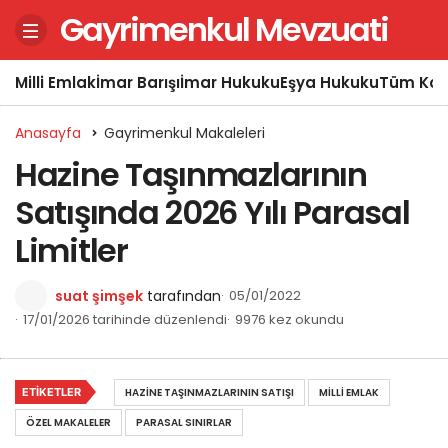
Gayrimenkul Mevzuati
Milli Emlak
İmar Barışı
İmar Hukuku
Eşya Hukuku
Tüm Kon
Anasayfa
Gayrimenkul Makaleleri
Hazine Taşınmazlarının
Satışında 2026 Yılı Parasal
Limitler
suat şimşek
tarafından
05/01/2022
17/01/2026 tarihinde düzenlendi
9976 kez okundu
ETIKETLER
HAZINE TAŞINMAZLARININ SATIŞI
MILLI EMLAK
ÖZEL MAKALELER
PARASAL SINIRLAR