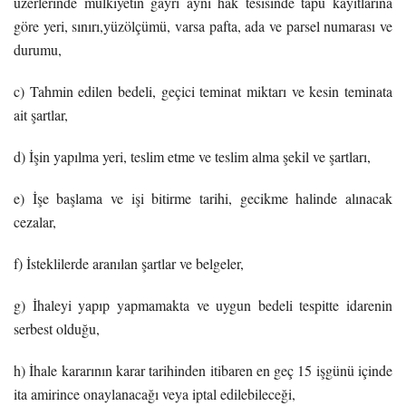
üzerlerinde mülkiyetin gayri ayni hak tesisinde tapu kayıtlarına
göre yeri, sınırı,yüzölçümü, varsa pafta, ada ve parsel numarası ve
durumu,
c) Tahmin edilen bedeli, geçici teminat miktarı ve kesin teminata
ait şartlar,
d) İşin yapılma yeri, teslim etme ve teslim alma şekil ve şartları,
e) İşe başlama ve işi bitirme tarihi, gecikme halinde alınacak
cezalar,
f) İsteklilerde aranılan şartlar ve belgeler,
g) İhaleyi yapıp yapmamakta ve uygun bedeli tespitte idarenin
serbest olduğu,
h) İhale kararının karar tarihinden itibaren en geç 15 işgünü içinde
ita amirince onaylanacağı veya iptal edilebileceği,