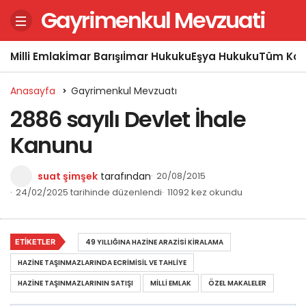
Gayrimenkul Mevzuati
Milli Emlak
İmar Barışı
İmar Hukuku
Eşya Hukuku
Tüm Kon
Anasayfa
Gayrimenkul Mevzuatı
2886 sayılı Devlet İhale
Kanunu
suat şimşek
tarafından
20/08/2015
24/02/2025 tarihinde düzenlendi
11092 kez okundu
ETIKETLER
49 YILLIĞINA HAZINE ARAZISI KIRALAMA
HAZINE TAŞINMAZLARINDA ECRIMISIL VE TAHLIYE
HAZINE TAŞINMAZLARININ SATIŞI
MILLI EMLAK
ÖZEL MAKALELER