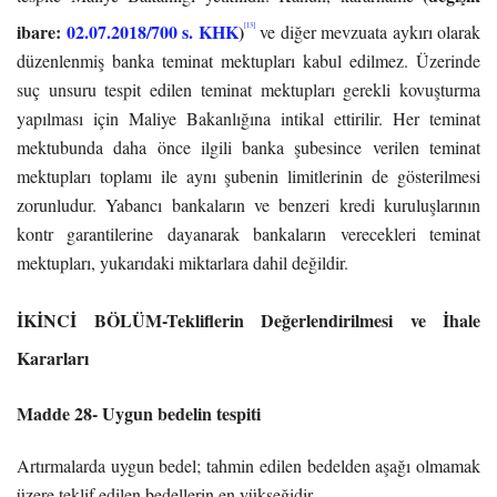
ibare:
02.07.2018/700 s. KHK
)
[13]
ve diğer mevzuata aykırı olarak
düzenlenmiş banka teminat mektupları kabul edilmez. Üzerinde
suç unsuru tespit edilen teminat mektupları gerekli kovuşturma
yapılması için Maliye Bakanlığına intikal ettirilir. Her teminat
mektubunda daha önce ilgili banka şubesince verilen teminat
mektupları toplamı ile aynı şubenin limitlerinin de gösterilmesi
zorunludur. Yabancı bankaların ve benzeri kredi kuruluşlarının
kontr garantilerine dayanarak bankaların verecekleri teminat
mektupları, yukarıdaki miktarlara dahil değildir.
İKİNCİ BÖLÜM-Tekliflerin Değerlendirilmesi ve İhale
Kararları
Madde 28- Uygun bedelin tespiti
Artırmalarda uygun bedel; tahmin edilen bedelden aşağı olmamak
üzere teklif edilen bedellerin en yükseğidir.