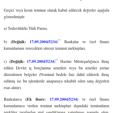
Geçici veya kesin teminat olarak kabul edilecek değerler aşağıda
gösterilmiştir:
a) Tedavüldeki Türk Parası,
(Değişik:
17.09.2004/5234
[11]
b)
)
Bankalar ve özel finans
kurumlarının verecekleri süresiz teminat mektupları,
(Değişik:
17.09.2004/5234
[12]
c)
)
Hazine Müsteşarlığınca ihraç
edilen Devlet iç borçlanma senetleri veya bu senetler yerine
düzenlenen belgeler (Nominal bedele faiz dahil edilerek ihraç
edilmiş ise bu işlemlerde anaparaya tekabül eden satış değerleri
esas alınır).
(Ek ibare:
17.09.2004/5234
)
Bankalarca
ve özel finans
kurumlarınca verilen teminat mektupları dışındaki teminatların
istekliler tarafından mal sandıklarına yatırılması zorunlu olup,