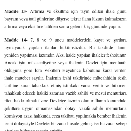
Madde 13-
Artırma ve eksiltme için tayin edilen ihale günü
bayram veya tatil günlerine düşerse tekrar ilana lüzum kalmaksızın
artırma veya eksiltme tatilden sonra gelen ilk iş gününde yapılır.
Madde 14-
7, 8 ve 9 uncu maddelerdeki kayıt ve şartlara
uymayarak yapılan ilanlar hükümsüzdür. Bu takdirde ilanın
yeniden yapılması lazımdır. Aksi halde yapılan ihaleler fesholunur.
Ancak işin müstaceliyetine veya ihalenin Devlet için menfaatli
olduğuna göre İcra Vekilleri Heyetince kabulüne karar verilen
ihale muteber sayılır. İhalenin feshi takdirinde müteahhidin fesih
tarihine karar tahakkuk etmiş istihkakı varsa verilir ve hükmen
tahakkuk edecek hakiki zararları vazife sahibi ve mesul memurlara
rücu hakkı olmak üzere Devletçe tazmin olunur. İlanın kanundaki
şekillere uygun olmamasından dolayı vazife sahibi memurlarla
komisyon azası hakkında ceza takibatı yapılmakla beraber ihalenin
feshi dolayısiyle Devlete bir zarar husule gelmiş ise bu zarar sebep
olanlara hükmen tazmin ettirilir.