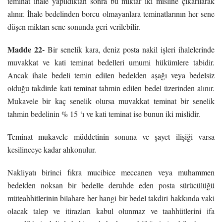
teminat ihale yapıldıktan sonra bu miktar iki misline çıkarılarak
alınır. İhale bedelinden borcu olmayanlara teminatlarının her sene
düşen miktarı sene sonunda geri verilebilir.
Madde 22-
Bir senelik kara, deniz posta nakil işleri ihalelerinde
muvakkat ve kati teminat bedelleri umumi hükümlere tabidir.
Ancak ihale bedeli temin edilen bedelden aşağı veya bedelsiz
olduğu takdirde kati teminat tahmin edilen bedel üzerinden alınır.
Mukavele bir kaç senelik olursa muvakkat teminat bir senelik
tahmin bedelinin % 15 ‘ı ve kati teminat ise bunun iki mislidir.
Teminat mukavele müddetinin sonuna ve şayet ilişiği varsa
kesilinceye kadar alıkonulur.
Nakliyatı birinci fıkra mucibice meccanen veya muhammen
bedelden noksan bir bedelle deruhde eden posta sürücülüğü
müteahhitlerinin bilahare her hangi bir bedel takdiri hakkında vaki
olacak talep ve itirazları kabul olunmaz ve taahhütlerini ifa