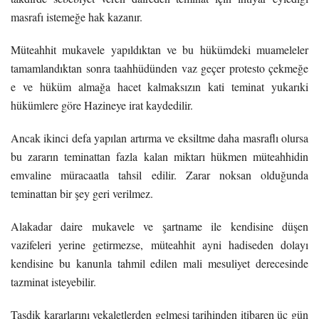
masrafı istemeğe hak kazanır.
Müteahhit mukavele yapıldıktan ve bu hükümdeki muameleler
tamamlandıktan sonra taahhüdünden vaz geçer protesto çekmeğe
e ve hüküm almağa hacet kalmaksızın kati teminat yukarıki
hükümlere göre Hazineye irat kaydedilir.
Ancak ikinci defa yapılan artırma ve eksiltme daha masraflı olursa
bu zararın teminattan fazla kalan miktarı hükmen müteahhidin
emvaline müracaatla tahsil edilir. Zarar noksan olduğunda
teminattan bir şey geri verilmez.
Alakadar daire mukavele ve şartname ile kendisine düşen
vazifeleri yerine getirmezse, müteahhit ayni hadiseden dolayı
kendisine bu kanunla tahmil edilen mali mesuliyet derecesinde
tazminat isteyebilir.
Tasdik kararlarını vekaletlerden gelmesi tarihinden itibaren üç gün