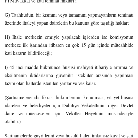
F) Muvakkat ve kati teminat miktarı ;
G) Taahhüdün, bir kısmını veya tamamını yapmayanların teminatı
üzerinde ihaleyi yapan dairelerin bu kanuna göre taşıdığı haklar;
H) İhale merkezin emriyle yapılacak iş1erden ise komisyonun
merkeze ilk işarından itibaren en çok 15 gün içinde müteahhide
kati kararın bildirileceği;
İ) 45 inci madde hükmünce hususi mahiyeti itibariyle artırma ve
eksiltmenin iktidarlarına güvenilir istekliler arasında yapılması
lazım olan hallerde istenilen şartlar ve vesikalar.
(Şartnamelere «İ» fıkrası hükümlerinin konulması, vilayet hususi
idareleri ve belediyeler için Dahiliye Vekaletlinin, diğer Devlet
daire ve müesseseleri için Vekiller Heyetinin müsaadesiyle
olabilir.)
Şartnamelerde gayri fenni veya husulü halen imkansız kayıt ve şart