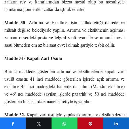
zatların rey ve kararlarından bizzat mesul olup bu mesuliyete
namlarına gönderilen zatlar da iştirak ederler.
Madde 30-
Artırma ve Eksiltme, işin taalluk ettiği dairede ve
müsait değilse belediyede yapılır. Artırma ve eksiltmenin açılması
zamanı o yerdeki posta ve telgraf saati ayarı ile ve umumi mesai
saati bitmeden em az bir saat evvel olmak şartiyle tesbit edilir.
Madde 31- Kapalı Zarf Usulü
Birinci maddede gösterilen artırma ve eksiltmelerde kapalı zarf
usulü esastır. 41 inci maddede gösterilen işlerde açık artırma ve
eksiltme 45 inci maddedeki hallerde dar alım. (Mahdut eksiltme)
ve 46′ ncı maddede sayılan işlerde pazarlık ve 50 nci maddede
gösterilen hususlarda emanet suretiyle iş yapılır.
Madde 32-
Kapalı zarf usuliyle yapılacak artırma ve eksiltmelerde
teklif mektubu mühürlü bir zarf içerisine konulur ve zarfın