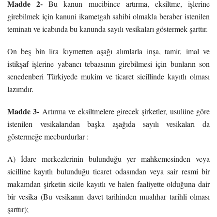
Madde 2-
Bu kanun mucibince artırma, eksiltme, işlerine
girebilmek için kanuni ikametgah sahibi olmakla beraber istenilen
teminatı ve icabında bu kanunda sayılı vesikaları göstermek şarttır.
On beş bin lira kıymetten aşağı alımlarla inşa, tamir, imal ve
istikşaf işlerine yabancı tebaasının girebilmesi için bunların son
senedenberi Türkiyede mukim ve ticaret sicillinde kayıtlı olması
lazımdır.
Madde 3-
Artırma ve eksiltmelere girecek şirketler, usulüne göre
istenilen vesikalarıdan başka aşağıda sayılı vesikaları da
göstermeğe mecburdurlar :
A) İdare merkezlerinin bulunduğu yer mahkemesinden veya
sicilline kayıtlı bulunduğu ticaret odasından veya sair resmi bir
makamdan şirketin sicile kayıtlı ve halen faaliyette olduğuna dair
bir vesika (Bu vesikanın davet tarihinden muahhar tarihli olması
şarttır);