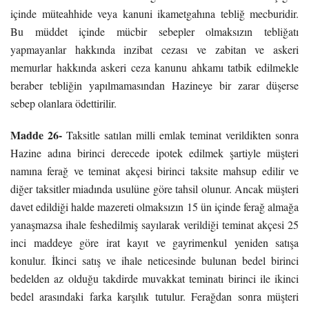
içinde müteahhide veya kanuni ikametgahına tebliğ mecburidir.
Bu müddet içinde mücbir sebepler olmaksızın tebliğatı
yapmayanlar hakkında inzibat cezası ve zabitan ve askeri
memurlar hakkında askeri ceza kanunu ahkamı tatbik edilmekle
beraber tebliğin yapılmamasından Hazineye bir zarar düşerse
sebep olanlara ödettirilir.
Madde 26-
Taksitle satılan milli emlak teminat verildikten sonra
Hazine adına birinci derecede ipotek edilmek şartiyle müşteri
namına ferağ ve teminat akçesi birinci taksite mahsup edilir ve
diğer taksitler miadında usulüne göre tahsil olunur. Ancak müşteri
davet edildiği halde mazereti olmaksızın 15 ün içinde ferağ almağa
yanaşmazsa ihale feshedilmiş sayılarak verildiği teminat akçesi 25
inci maddeye göre irat kayıt ve gayrimenkul yeniden satışa
konulur. İkinci satış ve ihale neticesinde bulunan bedel birinci
bedelden az olduğu takdirde muvakkat teminatı birinci ile ikinci
bedel arasındaki farka karşılık tutulur. Ferağdan sonra müşteri