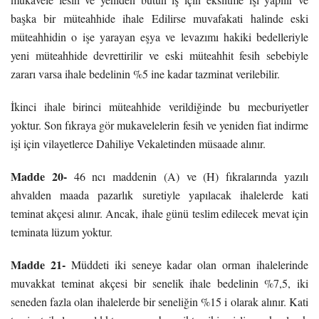
başka bir müteahhide ihale Edilirse muvafakati halinde eski
müteahhidin o işe yarayan eşya ve levazımı hakiki bedelleriyle
yeni müteahhide devrettirilir ve eski müteahhit fesih sebebiyle
zararı varsa ihale bedelinin %5 ine kadar tazminat verilebilir.
İkinci ihale birinci müteahhide verildiğinde bu mecburiyetler
yoktur. Son fıkraya gör mukavelelerin fesih ve yeniden fiat indirme
işi için vilayetlerce Dahiliye Vekaletinden müsaade alınır.
Madde 20-
46 ncı maddenin (A) ve (H) fıkralarında yazılı
ahvalden maada pazarlık suretiyle yapılacak ihalelerde kati
teminat akçesi alınır. Ancak, ihale günü teslim edilecek mevat için
teminata lüzum yoktur.
Madde 21-
Müddeti iki seneye kadar olan orman ihalelerinde
muvakkat teminat akçesi bir senelik ihale bedelinin %7,5, iki
seneden fazla olan ihalelerde bir seneliğin %15 i olarak alınır. Kati