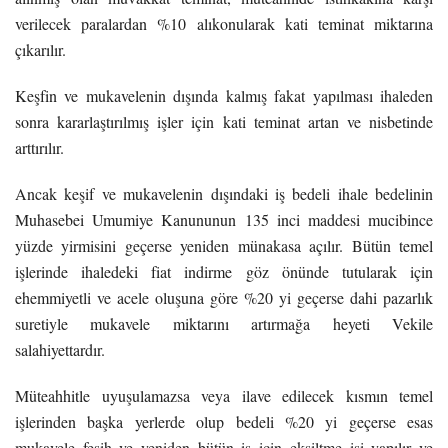
verilecek paralardan %10 alıkonularak kati teminat miktarına
çıkarılır.
Keşfin ve mukavelenin dışında kalmış fakat yapılması ihaleden
sonra kararlaştırılmış işler için kati teminat artan ve nisbetinde
arttırılır.
Ancak keşif ve mukavelenin dışındaki iş bedeli ihale bedelinin
Muhasebei Umumiye Kanununun 135 inci maddesi mucibince
yüzde yirmisini geçerse yeniden münakasa açılır. Bütün temel
işlerinde ihaledeki fiat indirme göz önünde tutularak için
ehemmiyetli ve acele oluşuna göre %20 yi geçerse dahi pazarlık
suretiyle mukavele miktarını artırmağa heyeti Vekile
salahiyettardır.
Müteahhitle uyuşulamazsa veya ilave edilecek kısmın temel
işlerinden başka yerlerde olup bedeli %20 yi geçerse esas
mukavele fesih ve yeniden bütün iş için eksiltme işi yapılır ve