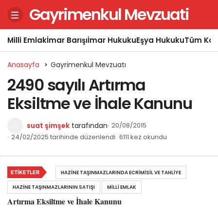
Gayrimenkul Mevzuati
Milli Emlak
İmar Barışı
İmar Hukuku
Eşya Hukuku
Tüm Kon
Anasayfa
Gayrimenkul Mevzuatı
2490 sayılı Artırma
Eksiltme ve İhale Kanunu
suat şimşek
tarafından
20/08/2015
24/02/2025 tarihinde düzenlendi
6111 kez okundu
ETIKETLER
HAZINE TAŞINMAZLARINDA ECRIMISIL VE TAHLIYE
HAZINE TAŞINMAZLARININ SATIŞI
MILLI EMLAK
Artırma Eksiltme ve İhale Kanunu