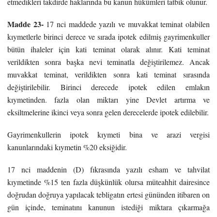
etmedikleri takdirde haklarında bu kanun hükümleri tatbik olunur.
Madde 23-
17 nci maddede yazılı ve muvakkat teminat olabilen
kıymetlerle birinci derece ve sırada ipotek edilmiş gayrimenkuller
bütün ihaleler için kati teminat olarak alınır. Kati teminat
verildikten sonra başka nevi teminatla değiştirilemez. Ancak
muvakkat teminat, verildikten sonra kati teminat sırasında
değiştirilebilir. Birinci derecede ipotek edilen emlakın
kıymetinden. fazla olan miktarı yine Devlet artırma ve
eksiltmelerine ikinci veya sonra gelen derecelerde ipotek edilebilir.
Gayrimenkullerin ipotek kıymeti bina ve arazi vergisi
kanunlarındaki kıymetin %20 eksiğidir.
17 nci maddenin (D) fıkrasında yazılı esham ve tahvilat
kıymetinde %15 ten fazla düşkünlük olursa müteahhit dairesince
doğrudan doğruya yapılacak tebligatın ertesi gününden itibaren on
gün içinde, teminatını kanunun istediği miktara çıkarmağa