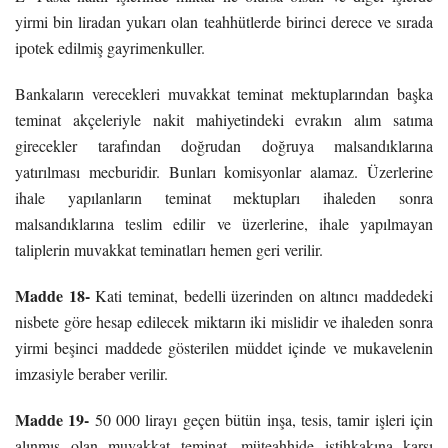
yirmi bin liradan yukarı olan teahhütlerde birinci derece ve sırada
ipotek edilmiş gayrimenkuller.
Bankaların verecekleri muvakkat teminat mektuplarından başka
teminat akçeleriyle nakit mahiyetindeki evrakın alım satıma
girecekler tarafından doğrudan doğruya malsandıklarına
yatırılması mecburidir. Bunları komisyonlar alamaz. Üzerlerine
ihale yapılanların teminat mektupları ihaleden sonra
malsandıklarına teslim edilir ve üzerlerine, ihale yapılmayan
taliplerin muvakkat teminatları hemen geri verilir.
Madde 18-
Kati teminat, bedelli üzerinden on altıncı maddedeki
nisbete göre hesap edilecek miktarın iki mislidir ve ihaleden sonra
yirmi beşinci maddede gösterilen müddet içinde ve mukavelenin
imzasiyle beraber verilir.
Madde 19-
50 000 lirayı geçen bütün inşa, tesis, tamir işleri için
alınmış olan muvakkat teminat, müteahhide istihkakına karşı