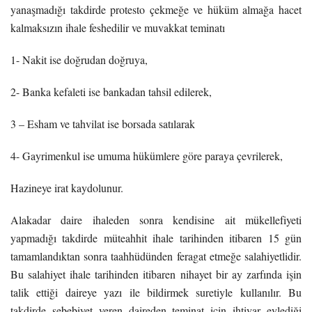
yanaşmadığı takdirde protesto çekmeğe ve hüküm almağa hacet
kalmaksızın ihale feshedilir ve muvakkat teminatı
1- Nakit ise doğrudan doğruya,
2- Banka kefaleti ise bankadan tahsil edilerek,
3 – Esham ve tahvilat ise borsada satılarak
4- Gayrimenkul ise umuma hükümlere göre paraya çevrilerek,
Hazineye irat kaydolunur.
Alakadar daire ihaleden sonra kendisine ait mükellefiyeti
yapmadığı takdirde müteahhit ihale tarihinden itibaren 15 gün
tamamlandıktan sonra taahhüdünden feragat etmeğe salahiyetlidir.
Bu salahiyet ihale tarihinden itibaren nihayet bir ay zarfında işin
talik ettiği daireye yazı ile bildirmek suretiyle kullanılır. Bu
takdirde sebebiyet veren daireden teminat için ihtiyar eylediği