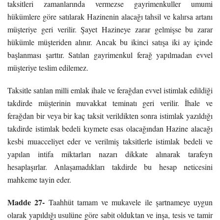
taksitleri zamanlarında vermezse gayrimenkuller umumi
hükümlere göre satılarak Hazinenin alacağı tahsil ve kalırsa artanı
müşteriye geri verilir. Şayet Hazineye zarar gelmişse bu zarar
hükümle müşteriden alınır. Ancak bu ikinci satışa iki ay içinde
başlanması şarttır. Satılan gayrimenkul ferağ yapılmadan evvel
müşteriye teslim edilemez.
Taksitle satılan milli emlak ihale ve ferağdan evvel istimlak edildiği
takdirde müşterinin muvakkat teminatı geri verilir. İhale ve
ferağdan bir veya bir kaç taksit verildikten sonra istimlak yazıldığı
takdirde istimlak bedeli kıymete esas olacağından Hazine alacağı
kesbi muacceliyet eder ve verilmiş taksitlerle istimlak bedeli ve
yapılan intifa miktarları nazarı dikkate alınarak tarafeyn
hesaplaşırlar. Anlaşamadıkları takdirde bu hesap neticesini
mahkeme tayin eder.
Madde 27-
Taahhüt tamam ve mukavele ile şartnameye uygun
olarak yapıldığı usulüne göre sabit olduktan ve inşa, tesis ve tamir