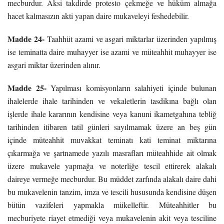
mecburdur. Aksi takdirde protesto çekmeğe ve hüküm almağa
hacet kalmasızın akti yapan daire mukaveleyi feshedebilir.
Madde 24-
Taahhüt azami ve asgari miktarlar üzerinden yapılmış
ise teminatta daire muhayyer ise azami ve müteahhit muhayyer ise
asgari miktar üzerinden alınır.
Madde 25-
Yapılması komisyonların salahiyeti içinde bulunan
ihalelerde ihale tarihinden ve vekaletlerin tasdikına bağlı olan
işlerde ihale kararının kendisine veya kanuni ikametgahına tebliğ
tarihinden itibaren tatil günleri sayılmamak üzere an beş gün
içinde müteahhit muvakkat teminatı kati teminat miktarına
çıkarmağa ve şartnamede yazılı masrafları müteahhide ait olmak
üzere mukavele yapmağa ve noterliğe tescil ettirerek alakalı
daireye vermeğe mecburdur. Bu müddet zarfında alakalı daire dahi
bu mukavelenin tanzim, imza ve tescili hususunda kendisine düşen
bütün vazifeleri yapmakla mükelleftir. Müteahhitler bu
mecburiyete riayet etmediği veya mukavelenin akit veya tesciline