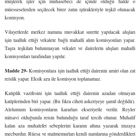
müşterek işler için muhasebeci de içinde olduğu halde o
müesseselerden seçilecek birer zatın iştirakleriyle teşkil olunacak
komisyon.
Vilayetlerde merkez namına muvakkat surette yapılacak alışları
işin taalluk ettiği vekalete bağlı mahalli alım komisyonları yapar.
Taşra teşkilatı bulunmayan vekalet ve dairelerin alışları mahalli
komisyonları tarafından yapılır.
Madde 29-
Komisyonlara işin taalluk ettiği dairenin amiri olan zat
reislik yapar. Eksik aza ile komisyon toplanamaz.
Katiplik vazifesini işin taalluk ettiği dairenin azadan olmayan
katiplerinden biri yapar. (Bu fıkra ciheti askeriyeye şamil değildir).
Alelumum komisyonların kararları ekseriyetle verilir. Reyler
müsavi olduğunda reisin bulunduğu taraf tercih olunur. Muhalif
kalan aza muhalefet sebeplerini kararın altına yazarak imzaya
mecburdur. Rüesa ve malmemurları kendi namlarına gönderdikleri