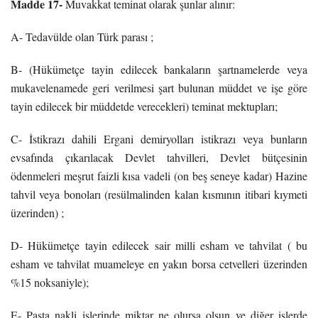
Madde 17-
Muvakkat teminat olarak şunlar alınır:
A- Tedavülde olan Türk parası ;
B- (Hükümetçe tayin edilecek bankaların şartnamelerde veya
mukavelenamede geri verilmesi şart bulunan müddet ve işe göre
tayin edilecek bir müddetde verecekleri) teminat mektupları;
C- İstikrazı dahili Ergani demiryolları istikrazı veya bunların
evsafında çıkarılacak Devlet tahvilleri, Devlet bütçesinin
ödenmeleri meşrut faizli kısa vadeli (on beş seneye kadar) Hazine
tahvil veya bonoları (resülmalinden kalan kısmının itibari kıymeti
üzerinden) ;
D- Hükümetçe tayin edilecek sair milli esham ve tahvilat ( bu
esham ve tahvilat muameleye en yakın borsa cetvelleri üzerinden
%15 noksaniyle);
E- Pasta nakli işlerinde miktar ne olursa olsun ve diğer işlerde