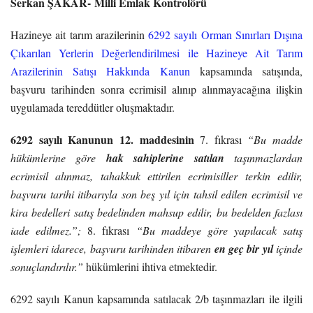
Serkan ŞAKAR-
Milli Emlak Kontrolörü
Hazineye ait tarım arazilerinin
6292 sayılı Orman Sınırları Dışına
Çıkarılan Yerlerin Değerlendirilmesi ile Hazineye Ait Tarım
Arazilerinin Satışı Hakkında Kanun
kapsamında satışında,
başvuru tarihinden sonra ecrimisil alınıp alınmayacağına ilişkin
uygulamada tereddütler oluşmaktadır.
6292 sayılı Kanunun 12. maddesinin
7. fıkrası
“Bu madde
hükümlerine göre
hak sahiplerine satılan
taşınmazlardan
ecrimisil alınmaz, tahakkuk ettirilen ecrimisiller terkin edilir,
başvuru tarihi itibarıyla son beş yıl için tahsil edilen ecrimisil ve
kira bedelleri satış bedelinden mahsup edilir, bu bedelden fazlası
iade edilmez.”;
8. fıkrası
“Bu maddeye göre yapılacak satış
işlemleri idarece, başvuru tarihinden itibaren
en geç bir yıl
içinde
sonuçlandırılır.”
hükümlerini ihtiva etmektedir.
6292 sayılı Kanun kapsamında satılacak 2/b taşınmazları ile ilgili