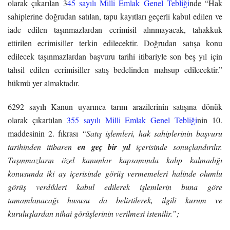
olarak çıkarılan 3
45 sayılı Milli Emlak Genel Tebliği
nde “Hak
sahiplerine doğrudan satılan, tapu kayıtları geçerli kabul edilen ve
iade edilen taşınmazlardan ecrimisil alınmayacak, tahakkuk
ettirilen ecrimisiller terkin edilecektir. Doğrudan satışa konu
edilecek taşınmazlardan başvuru tarihi itibariyle son beş yıl için
tahsil edilen ecrimisiller satış bedelinden mahsup edilecektir.”
hükmü yer almaktadır.
6292 sayılı Kanun uyarınca tarım arazilerinin satışına dönük
olarak çıkartılan
355 sayılı Milli Emlak Genel Tebliği
nin 10.
maddesinin 2. fıkrası
“Satış işlemleri, hak sahiplerinin başvuru
tarihinden itibaren
en geç bir yıl
içerisinde sonuçlandırılır.
Taşınmazların özel kanunlar kapsamında kalıp kalmadığı
konusunda iki ay içerisinde görüş vermemeleri halinde olumlu
görüş verdikleri kabul edilerek işlemlerin buna göre
tamamlanacağı hususu da belirtilerek, ilgili kurum ve
kuruluşlardan nihai görüşlerinin verilmesi istenilir.”;