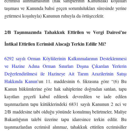
ecrimisil alınmamasının (hak sahiplerinin Kanundaki koşulları
taşıması ve Kanunda bahsi geçen sorumlulukları süresinde yerine
getirmesi koşuluyla) Kanunun ruhuyla da örtüşecektir.
2/B Taşınmazında Tahakkuk Ettirilen ve Vergi Dairesi’ne
İntikal Ettirilen Ecrimisil Alacağı Terkin Edilir Mi?
6292 sayılı Orman Köylülerinin Kalkınmalarının Desteklenmesi
ve Hazine Adına Orman Sınırları Dışına Çıkarılan Yerlerin
Değerlendirilmesi ile Hazineye Ait Tarım Arazilerinin Satışı
Hakkında Kanun
’un 11. maddesinin 6. fıkrasına göre “(6) Bu
Kanun hükümlerine göre hak sahiplerine doğrudan satılan, tapu
kayıtları geçerli kabul edilerek devredilen ve iade edilen
taşınmazların tapu kütüklerindeki 6831 sayılı Kanunun 2 nci ve
2/B maddesine tabi olduğu yönünde konulmuş belirtmeler, Maliye
Bakanlığının talebi üzerine tapu idaresince terkin edilir. Bu
taşınmazlardan ecrimisil alınmaz, tahakkuk ettirilen ecrimisiller