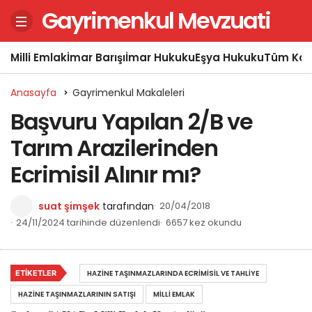
Gayrimenkul Mevzuati
Milli Emlak
İmar Barışı
İmar Hukuku
Eşya Hukuku
Tüm Kon
Anasayfa
Gayrimenkul Makaleleri
Başvuru Yapılan 2/B ve
Tarım Arazilerinden
Ecrimisil Alınır mı?
suat şimşek
tarafından
20/04/2018
24/11/2024 tarihinde düzenlendi
6657 kez okundu
ETIKETLER
HAZINE TAŞINMAZLARINDA ECRIMISIL VE TAHLIYE
HAZINE TAŞINMAZLARININ SATIŞI
MILLI EMLAK