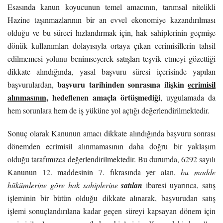
Esasında kanun koyucunun temel amacının, tarımsal nitelikli
Hazine taşınmazlarının bir an evvel ekonomiye kazandırılması
olduğu ve bu süreci hızlandırmak için, hak sahiplerinin geçmişe
dönük kullanımları dolayısıyla ortaya çıkan ecrimisillerin tahsil
edilmemesi yolunu benimseyerek satışları teşvik etmeyi gözettiği
dikkate alındığında, yasal başvuru süresi içerisinde yapılan
başvuru tarihinden sonrasına ilişkin
ecrimisil
başvurulardan,
alınmasının
, hedeflenen amaçla örtüşmediği
, uygulamada da
hem sorunlara hem de iş yüküne yol açtığı değerlendirilmektedir.
Sonuç olarak Kanunun amacı dikkate alındığında başvuru sonrası
dönemden ecrimisil alınmamasının daha doğru bir yaklaşım
olduğu tarafımızca değerlendirilmektedir. Bu durumda, 6292 sayılı
Kanunun 12. maddesinin 7. fıkrasında yer alan,
bu madde
hükümlerine göre hak sahiplerine
satılan
ibaresi uyarınca, satış
işleminin bir bütün olduğu dikkate alınarak, başvurudan satış
işlemi sonuçlandırılana kadar geçen süreyi kapsayan dönem için