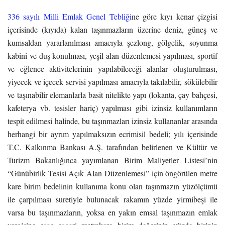
336 sayılı Milli Emlak Genel Tebliği
ne göre kıyı kenar çizgisi
içerisinde (kıyıda) kalan taşınmazların üzerine deniz, güneş ve
kumsaldan yararlanılması amacıyla şezlong, gölgelik, soyunma
kabini ve duş konulması, yeşil alan düzenlemesi yapılması, sportif
ve eğlence aktivitelerinin yapılabileceği alanlar oluşturulması,
yiyecek ve içecek servisi yapılması amacıyla takılabilir, sökülebilir
ve taşınabilir elemanlarla basit nitelikte yapı (lokanta, çay bahçesi,
kafeterya vb. tesisler hariç) yapılması gibi izinsiz kullanımların
tespit edilmesi halinde, bu taşınmazları izinsiz kullananlar arasında
herhangi bir ayrım yapılmaksızın ecrimisil bedeli; yılı içerisinde
T.C. Kalkınma Bankası A.Ş. tarafından belirlenen ve Kültür ve
Turizm Bakanlığınca yayımlanan Birim Maliyetler Listesi’nin
“Günübirlik Tesisi Açık Alan Düzenlemesi” için öngörülen metre
kare birim bedelinin kullanıma konu olan taşınmazın yüzölçümü
ile çarpılması suretiyle bulunacak rakamın yüzde yirmibeşi ile
varsa bu taşınmazların, yoksa en yakın emsal taşınmazın emlak