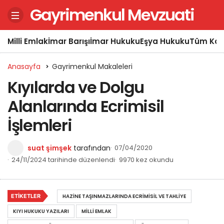
Gayrimenkul Mevzuati
Milli Emlak
İmar Barışı
İmar Hukuku
Eşya Hukuku
Tüm Kon
Anasayfa
Gayrimenkul Makaleleri
Kıyılarda ve Dolgu
Alanlarında Ecrimisil
İşlemleri
suat şimşek
tarafından
07/04/2020
24/11/2024 tarihinde düzenlendi
9970 kez okundu
ETIKETLER
HAZINE TAŞINMAZLARINDA ECRIMISIL VE TAHLIYE
KIYI HUKUKU YAZILARI
MILLI EMLAK