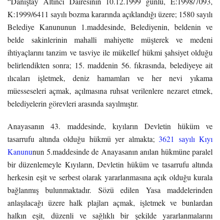
“Danıştay Altıncı Dairesinin 10.12.1999 günlü, E:1998/7093,
K:1999/6411 sayılı bozma kararında açıklandığı üzere; 1580 sayılı
Belediye Kanununun 1.maddesinde, Belediyenin, beldenin ve
belde sakinlerinin mahalli mahiyette müşterek ve medeni
ihtiyaçlarını tanzim ve tasviye ile mükellef hükmi şahsiyet olduğu
belirlendikten sonra; 15. maddenin 56. fıkrasında, belediyeye ait
ılıcaları işletmek, deniz hamamları ve her nevi yıkama
müesseseleri açmak, açılmasına ruhsat verilenlere nezaret etmek,
belediyelerin görevleri arasında sayılmıştır.
Anayasanın 43. maddesinde, kıyıların Devletin hüküm ve
tasarrufu altında olduğu hükmü yer almakta;
3621 sayılı Kıyı
Kanunu
nun 5.maddesinde de Anayasanın anılan hükmüne paralel
bir düzenlemeyle Kıyıların, Devletin hüküm ve tasarrufu altında
herkesin eşit ve serbest olarak yararlanmasına açık olduğu kurala
bağlanmış bulunmaktadır. Sözü edilen Yasa maddelerinden
anlaşılacağı üzere halk plajları açmak, işletmek ve bunlardan
halkın eşit, düzenli ve sağlıklı bir şekilde yararlanmalarını