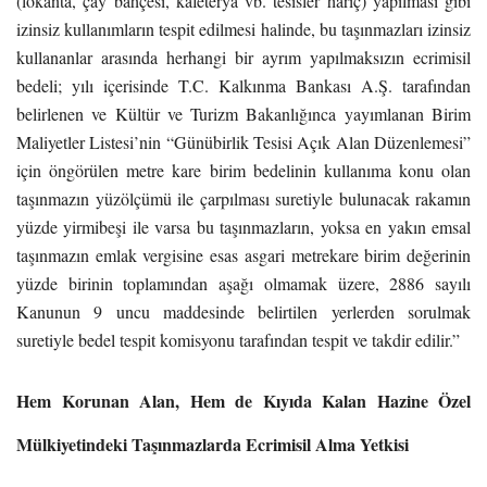
(lokanta, çay bahçesi, kafeterya vb. tesisler hariç) yapılması gibi
izinsiz kullanımların tespit edilmesi halinde, bu taşınmazları izinsiz
kullananlar arasında herhangi bir ayrım yapılmaksızın ecrimisil
bedeli; yılı içerisinde T.C. Kalkınma Bankası A.Ş. tarafından
belirlenen ve Kültür ve Turizm Bakanlığınca yayımlanan Birim
Maliyetler Listesi’nin “Günübirlik Tesisi Açık Alan Düzenlemesi”
için öngörülen metre kare birim bedelinin kullanıma konu olan
taşınmazın yüzölçümü ile çarpılması suretiyle bulunacak rakamın
yüzde yirmibeşi ile varsa bu taşınmazların, yoksa en yakın emsal
taşınmazın emlak vergisine esas asgari metrekare birim değerinin
yüzde birinin toplamından aşağı olmamak üzere, 2886 sayılı
Kanunun 9 uncu maddesinde belirtilen yerlerden sorulmak
suretiyle bedel tespit komisyonu tarafından tespit ve takdir edilir.”
Hem Korunan Alan, Hem de Kıyıda Kalan Hazine Özel
Mülkiyetindeki Taşınmazlarda Ecrimisil Alma Yetkisi