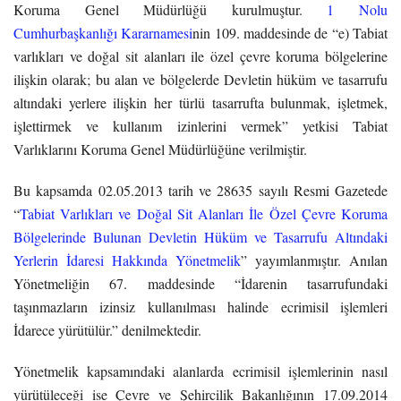
Koruma Genel Müdürlüğü kurulmuştur.
1 Nolu
Cumhurbaşkanlığı Kararnamesi
nin 109. maddesinde de “e) Tabiat
varlıkları ve doğal sit alanları ile özel çevre koruma bölgelerine
ilişkin olarak; bu alan ve bölgelerde Devletin hüküm ve tasarrufu
altındaki yerlere ilişkin her türlü tasarrufta bulunmak, işletmek,
işlettirmek ve kullanım izinlerini vermek” yetkisi Tabiat
Varlıklarını Koruma Genel Müdürlüğüne verilmiştir.
Bu kapsamda 02.05.2013 tarih ve 28635 sayılı Resmi Gazetede
“
Tabiat Varlıkları ve Doğal Sit Alanları İle Özel Çevre Koruma
Bölgelerinde Bulunan Devletin Hüküm ve Tasarrufu Altındaki
Yerlerin İdaresi Hakkında Yönetmelik
” yayımlanmıştır. Anılan
Yönetmeliğin 67. maddesinde “İdarenin tasarrufundaki
taşınmazların izinsiz kullanılması halinde ecrimisil işlemleri
İdarece yürütülür.” denilmektedir.
Yönetmelik kapsamındaki alanlarda ecrimisil işlemlerinin nasıl
yürütüleceği ise Çevre ve Şehircilik Bakanlığının 17.09.2014