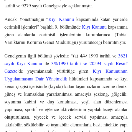
tarihli ve 9279 sayılı Genelgesiyle açıklanmıştır.
Ancak Yönetmeliğin “
Kıyı Kanunu
kapsamında kalan yerlerde
ecrimisil işlemleri” başlıklı 9. bölümünde
Kıyı Kanunu
kapsamına
giren alanlarda ecrimisil işlemlerinin kurumlarınca (Tabiat
Varlıklarını Koruma Genel Müdürlüğü) yürütüleceği belirtilmiştir.
Genelgenin ilgili bölümü şöyledir: “(a) 4/4/ 1990 tarihli ve
3621
sayılı Kıyı Kanunu
ile
3/8/1990 tarihli ve 20594 sayılı Resmî
Gazete
’de yayımlanarak yürürlüğe giren
Kıyı Kanununun
Uygulanmasına Dair Yönetmelik
hükümleri kapsamında ve kıyı
kenar çizgisi içerisinde (kıyıda) kalan taşınmazların üzerine deniz,
güneş ve kumsaldan yararlanılması amacıyla şezlong, gölgelik,
soyunma kabini ve duş konulması, yeşil alan düzenlemesi
yapılması, sportif ve eğlence aktivitelerinin yapılabileceği alanlar
oluşturulması, yiyecek ve içecek servisi yapılması amacıyla
takılabilir, sökülebilir ve taşınabilir elemanlarla basit nitelikte yapı