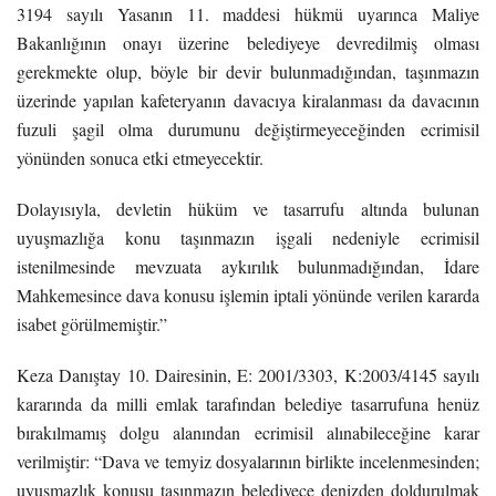
3194 sayılı Yasanın 11. maddesi hükmü uyarınca Maliye
Bakanlığının onayı üzerine belediyeye devredilmiş olması
gerekmekte olup, böyle bir devir bulunmadığından, taşınmazın
üzerinde yapılan kafeteryanın davacıya kiralanması da davacının
fuzuli şagil olma durumunu değiştirmeyeceğinden ecrimisil
yönünden sonuca etki etmeyecektir.
Dolayısıyla, devletin hüküm ve tasarrufu altında bulunan
uyuşmazlığa konu taşınmazın işgali nedeniyle ecrimisil
istenilmesinde mevzuata aykırılık bulunmadığından, İdare
Mahkemesince dava konusu işlemin iptali yönünde verilen kararda
isabet görülmemiştir.”
Keza Danıştay 10. Dairesinin, E: 2001/3303, K:2003/4145 sayılı
kararında da milli emlak tarafından belediye tasarrufuna henüz
bırakılmamış dolgu alanından ecrimisil alınabileceğine karar
verilmiştir: “Dava ve temyiz dosyalarının birlikte incelenmesinden;
uyuşmazlık konusu taşınmazın belediyece denizden doldurulmak