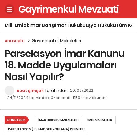
Gayrimenkul Mevzuati
Milli Emlak
İmar Barışı
İmar Hukuku
Eşya Hukuku
Tüm Kon
Anasayfa
Gayrimenkul Makaleleri
Parselasyon İmar Kanunu
18. Madde Uygulamaları
Nasıl Yapılır?
suat şimşek
tarafından
20/09/2022
24/11/2024 tarihinde düzenlendi
11594 kez okundu
ETIKETLER
İMAR HUKUKU MAKALELERI
ÖZEL MAKALELER
PARSELASYON (18. MADDE UYGULAMA) İŞLEMLERI