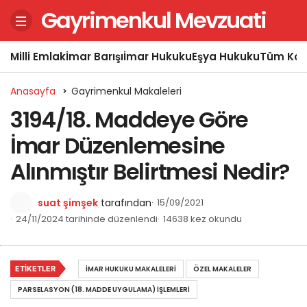
Gayrimenkul Mevzuati
Milli Emlak
İmar Barışı
İmar Hukuku
Eşya Hukuku
Tüm Kon
Anasayfa
Gayrimenkul Makaleleri
3194/18. Maddeye Göre
İmar Düzenlemesine
Alınmıştır Belirtmesi Nedir?
suat şimşek
tarafından
15/09/2021
24/11/2024 tarihinde düzenlendi
14638 kez okundu
ETIKETLER
İMAR HUKUKU MAKALELERI
ÖZEL MAKALELER
PARSELASYON (18. MADDE UYGULAMA) İŞLEMLERI