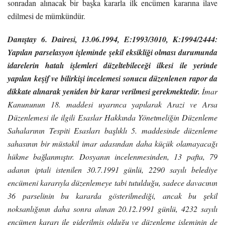
sonradan alınacak bir başka kararla ilk encümen kararına ilave
edilmesi de mümkündür.
Danıştay 6. Dairesi, 13.06.1994, E:1993/3010, K:1994/2444:
Yapılan parselasyon işleminde şekil eksikliği olması durumunda
idarelerin hatalı işlemleri düzeltebileceği ilkesi ile yerinde
yapılan keşif ve bilirkişi incelemesi sonucu düzenlenen rapor da
dikkate alınarak yeniden bir karar verilmesi gerekmektedir.
İmar
Kanununun 18. maddesi uyarınca yapılarak Arazi ve Arsa
Düzenlemesi ile ilgili Esaslar Hakkında Yönetmeliğin Düzenleme
Sahalarının Tespiti Esasları başlıklı 5. maddesinde düzenleme
sahasının bir müstakil imar adasından daha küçük olamayacağı
hükme bağlanmıştır. Dosyanın incelenmesinden, 13 pafta, 79
adanın iptali istenilen 30.7.1991 günlü, 2290 sayılı belediye
encümeni kararıyla düzenlemeye tabi tutulduğu, sadece davacının
36 parselinin bu kararda gösterilmediği, ancak bu şekil
noksanlığının daha sonra alınan 20.12.1991 günlü, 4232 sayılı
encümen kararı ile giderilmiş olduğu ve düzenleme işleminin de