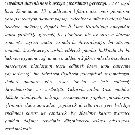
cetvelinin düzenlenerek askıya çıkarılması gerektiği.
3194 sayılı
İmar Kanununun 19. maddesinin 1.fıkrasında, imar planlarına
göre parselasyon planları yapılıp, belediye ve mücavir alan içinde
belediye encümeni, dışında ise İl İdare Kurulu’nun onayından
sonra yürürlüğe gireceği, bu planların bir ay süreyle idarede
asılacağı, ayrıca mutat vasıtalarla duyurulacağı, bu sürenin
sonunda kesinleşeceği, tashih edilecek planlar hakkında da bu
hükmün uygulanacağı anılan maddenin 2.fıkrasında da kesinleşen
parselasyon planlarının tescil edilmek üzere tapu dairesine
gönderileceği, bu dairelerin ilgililerin muvafakati aranmaksızın,
sicilleri planlara göre resen tanzim ve tesis edileceği
düzenlemesine yer verilmiştir.
Yukarıda anılan Yasa maddesi
dikkate alındığında belediye encümenince yapılan parselasyon
işleminde daha sonradan yapılacak düzeltmenin yine belediye
encümeni kararı ile yapılarak, bu düzeltme kararı uyarınca
yeniden dağıtım cetvelinin düzenlenerek askıya çıkarılması
gerekmektedir.