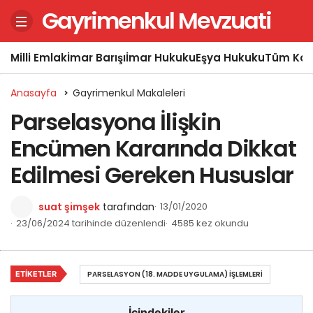
Gayrimenkul Mevzuati
Milli Emlak
İmar Barışı
İmar Hukuku
Eşya Hukuku
Tüm Kon
Anasayfa
Gayrimenkul Makaleleri
Parselasyona İlişkin
Encümen Kararında Dikkat
Edilmesi Gereken Hususlar
suat şimşek
tarafından
13/01/2020
23/06/2024 tarihinde düzenlendi
4585 kez okundu
ETIKETLER
PARSELASYON (18. MADDE UYGULAMA) İŞLEMLERI
İçindekiler