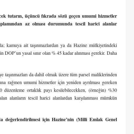
ecek tutarın, üçüncü fıkrada sözü geçen umumi hizmetler
 toplamından az olması durumunda tescil harici alanlar
yla; kamuya ait taşınmazlardan ya da Hazine mülkiyetindeki
çin DOP’un yasal sınır olan % 45 kadar alınması gerekir. Daha
ye taşınmazları da dahil olmak üzere tüm parsel maliklerinden
na rağmen umumi hizmetler için yeniden ayrılması gereken
40 düzenleme ortaklık payı kesilebilecekken, (örneğin) %30
lan alanların tescil harici alanlardan karşılanması mümkün
da değerlendirilmesi için Hazine’nin (Milli Emlak Genel