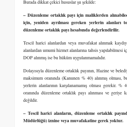
Burada dikkat çekici hususlar şu şekilde:
–
Düzenleme ortaklık payı için maliklerden alınabil
için, yeniden ayrılması gereken yerlerin alanları
düzenleme ortaklık payı hesabında değerlendirilir.
Tescil harici alanlardan veya muvafakat alınmak kaydı
alanlardan umumi hizmet alanlarına tahsis yapılabilmesi i
DOP alınmış ise bu hüküm uygulanmamalıdır.
Dolayısıyla düzenleme ortaklık payının, Hazine ve beledi
maksimum oranında (Kanunen % 40) alınmış olması, bu
yerlerin alanlarının karşılanamamış olması gerekir. % 
oranında düzenleme ortaklık payı alınması ve geriye ka
değildir.
– Tescil harici alanların, düzenleme ortaklık payın
Müdürlüğü) iznine veya muvafakatine gerek yoktur.