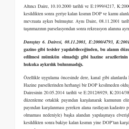
Altıncı Daire, 10.10.2000 tarihli ve E:1999/4217, K:200
kesildikten sonra geriye kalan kısmın DOP ve kamu alanları
mevzuata aykırı bulmuştur. Aynı Daire, 08.11.2001 tari
taşınmazının parselasyondan sonra rekreasyon alanına ayr
Danıştay 6. Dairesi, 08.11.2001, E:2000/4793, K:200
gazino gibi tesisler yapılabileceğinden, bu alanın d
edilmesi mümkün olmadığı gibi hazine arazilerinin
hukuka aykırılık bulunmadığı.
Özellikle uygulama öncesinde dere, kanal gibi alanlarda 
Hazine parsellerinden herhangi bir DOP kesilmeden olduğu 
Dairesinin 20.05.2014 tarihli ve E:2012/6929, K:2014/38
düzenleme ortaklık payından karşılanarak kamunun elin
payından karşılanması gereken alana rastlayan kadastro 
olmaması nedeniyle) başka alandan yapılaşmaya elverişl
kesildikten sonra bakiye kalan kısmın yine DOP’tan karş