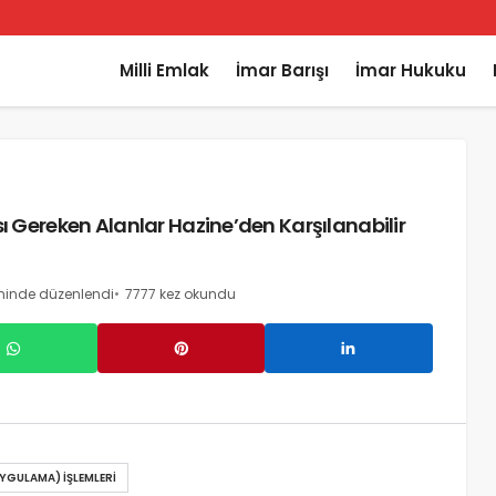
Milli Emlak
İmar Barışı
İmar Hukuku
Gereken Alanlar Hazine’den Karşılanabilir
ihinde düzenlendi
7777 kez okundu
YGULAMA) İŞLEMLERI