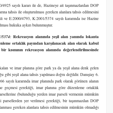
0/4925 sayılı kararı ile de, Hazineye ait taşınmazlardan DOP
na tahsis ile oluşturulması gereken alanlara tahsis edilmesini
hli ve E:2000/4793, K:2001/5374 sayılı kararında ise Hazine
ılması hukuka aykırı bulunmuştur.
Rekreasyon alanında yeşil alan yanında lokanta
1/5374
:
üzenleme ortaklık payından karşılanacak alan olarak kabul
 bir kısmının rekreasyon alanında değerlendirilmesinde
kalan ve imar planına göre park ya da yeşil alana denk gelen
gibi yeşil alana tahsis yapılması doğru değildir. Danıştay 6.
66 sayılı kararında imar planında park olarak görünen alanın
e geçmesi gerektiği, imar planına göre düzenleme ortaklık
parsellerine (bulunduğu yerden imar parseli vermenin mümkün
i parsellerden yer verilmesi gerektiği, bir taşınmazdan DOP
ılanması gereken alanlara tahsis edilmesinin mümkün olmadığı