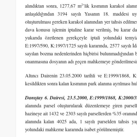
2
alındıktan sonra, 1277,67 m
’lik kısmının karakol alan
anlaşıldığından 3194 sayılı Yasanın 18. maddesi uy
oluşturulması gereken karakol alanından yer tahsis edilme
dava konusu işlemin iptaline karar verilmiş, bu karar dav
yukarıda özetlenen gerekçeyle iptali yolundaki te
E:1997/590, K:1997/1725 sayılı kararında, 2577 sayılı İ
sayılan bozma nedenlerinden hiçbirisi bulunmadığından 
onanmasına dosyanın adı geçen mahkemeye gönderilmesine 
Altıncı Dairenin 23.05.2000 tarihli ve E:1999/1868, 
kesildikten sonra kalan kısmının park alanına ayrılması h
Danıştay 6. Dairesi,
23.5.2000
, E:1999/1868, K:2000/
alanında parsel oluşturularak düzenlemeye giren parse
hazineye ait 1432 ve 2303 sayılı parsellerden %35 oranınd
alanında kalan 4025 ada, 1 sayılı parselden tahsis y
yolundaki mahkeme kararında isabet görülmemiştir.