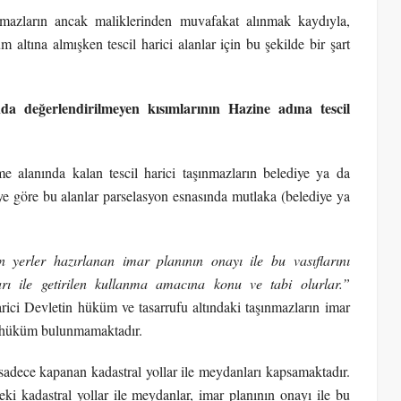
mazların ancak maliklerinden muvafakat alınmak kaydıyla,
altına almışken tescil harici alanlar için bu şekilde bir şart
nda değerlendirilmeyen kısımlarının Hazine adına tescil
alanında kalan tescil harici taşınmazların belediye ya da
ye göre bu alanlar parselasyon esnasında mutlaka (belediye ya
lan yerler hazırlanan imar planının onayı ile bu vasıflarını
rı ile getirilen kullanma amacına konu ve tabi olurlar.”
arici Devletin hüküm ve tasarrufu altındaki taşınmazların imar
ir hüküm bulunmamaktadır.
sadece kapanan kadastral yollar ile meydanları kapsamaktadır.
ki kadastral yollar ile meydanlar, imar planının onayı ile bu