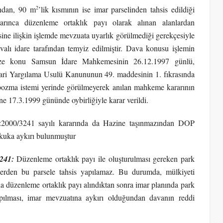
2
ından, 90 m
’lik kısmının ise imar parselinden tahsis edildiği
arınca düzenleme ortaklık payı olarak alınan alanlardan
sine ilişkin işlemde mevzuata uyarlık görülmediği gerekçesiyle
alı idare tarafından temyiz edilmiştir.
Dava konusu işlemin
myize konu Samsun İdare Mahkemesinin 26.12.1997 günlü,
dari Yargılama Usulü Kanununun 49. maddesinin 1. fıkrasında
bozma istemi yerinde görülmeyerek anılan mahkeme kararının
17.3.1999 gününde oybirliğiyle karar verildi.
K:2000/3241 sayılı kararında da Hazine taşınmazından DOP
ukuka aykırı bulunmuştur
3241:
Düzenleme ortaklık payı ile oluşturulması gereken park
llerden bu parsele tahsis yapılamaz. Bu durumda, mülkiyeti
a düzenleme ortaklık payı alındıktan sonra imar planında park
apılması, imar mevzuatına aykırı olduğundan davanın reddi