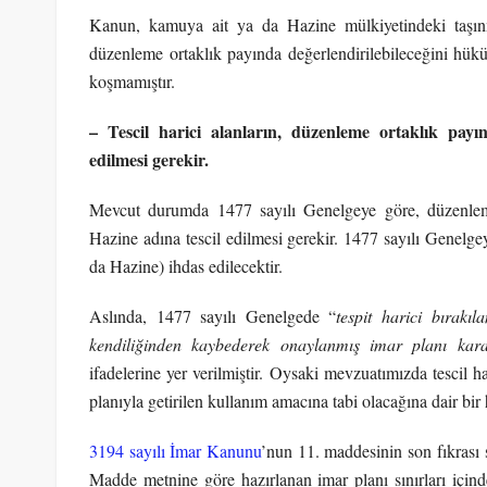
Kanun, kamuya ait ya da Hazine mülkiyetindeki taşın
düzenleme ortaklık payında değerlendirilebileceğini hüküm 
koşmamıştır.
– Tescil harici alanların, düzenleme ortaklık payı
edilmesi gerekir.
Mevcut durumda 1477 sayılı Genelgeye göre, düzenleme 
Hazine adına tescil edilmesi gerekir. 1477 sayılı Genelge
da Hazine) ihdas edilecektir.
Aslında, 1477 sayılı Genelgede “
tespit harici bırakı
kendiliğinden kaybederek onaylanmış imar planı kara
ifadelerine yer verilmiştir. Oysaki mevzuatımızda tescil h
planıyla getirilen kullanım amacına tabi olacağına dair b
3194 sayılı İmar Kanunu
’nun 11. maddesinin son fıkrası 
Madde metnine göre hazırlanan imar planı sınırları içinde