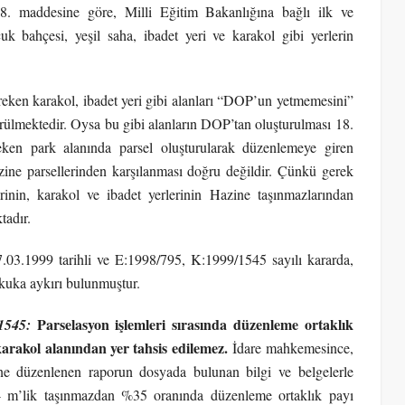
8. maddesine göre, Milli Eğitim Bakanlığına bağlı ilk ve
k bahçesi, yeşil saha, ibadet yeri ve karakol gibi yerlerin
eken karakol, ibadet yeri gibi alanları “DOP’un yetmemesini”
örülmektedir. Oysa bu gibi alanların DOP’tan oluşturulması 18.
en park alanında parsel oluşturularak düzenlemeye giren
zine parsellerinden karşılanması doğru değildir. Çünkü gerek
in, karakol ve ibadet yerlerinin Hazine taşınmazlarından
tadır.
.03.1999 tarihli ve E:1998/795, K:1999/1545 sayılı kararda,
ukuka aykırı bulunmuştur.
Parselasyon işlemleri sırasında düzenleme ortaklık
1545
:
arakol alanından yer tahsis edilemez.
İdare mahkemesince,
rine düzenlenen raporun dosyada bulunan bilgi ve belgelerle
04 m’lik taşınmazdan %35 oranında düzenleme ortaklık payı