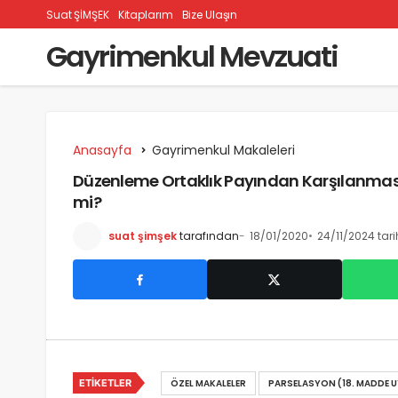
Suat ŞİMŞEK
Kitaplarım
Bize Ulaşın
Gayrimenkul Mevzuati
Anasayfa
Gayrimenkul Makaleleri
Düzenleme Ortaklık Payından Karşılanması 
mi?
suat şimşek
tarafından
18/01/2020
24/11/2024 tar
ETIKETLER
ÖZEL MAKALELER
PARSELASYON (18. MADDE U