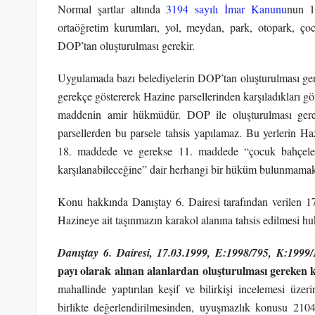
Normal şartlar altında
3194 sayılı İmar Kanunu
nun 1
ortaöğretim kurumları, yol, meydan, park, otopark, çocu
DOP’tan oluşturulması gerekir.
Uygulamada bazı belediyelerin DOP’tan oluşturulması ger
gerekçe göstererek Hazine parsellerinden karşıladıkları g
maddenin amir hükmüdür. DOP ile oluşturulması gerek
parsellerden bu parsele tahsis yapılamaz. Bu yerlerin Ha
18. maddede ve gerekse 11. maddede “çocuk bahçelerin
karşılanabileceğine” dair herhangi bir hüküm bulunmamak
Konu hakkında Danıştay 6. Dairesi tarafından verilen 17
Hazineye ait taşınmazın karakol alanına tahsis edilmesi h
Danıştay 6. Dairesi,
17.03.1999
, E:1998/795
, K:1999/
payı olarak alınan alanlardan oluşturulması gereken k
mahallinde yaptırılan keşif ve bilirkişi incelemesi üze
birlikte değerlendirilmesinden, uyuşmazlık konusu 21