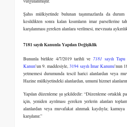
vurgulanmıştır.
Şahıs mülkiyetinde bulunan taşınmazlarda da durum 
kesildikten sonra kalan kısımların imar parsellerine 
karşılanması gereken alanlara verilmesi, mevzuata aykırılık
7181 sayılı Kanunla Yapılan Değişiklik
Bununla birlikte 4/7/2019 tarihli ve
7181
sayılı Tapu
Kanun
’un 9. maddesiyle,
3194 sayılı İmar Kanunu
’nun 1
yetmemesi durumunda tescil harici alanlardan veya mu
Hazine mülkiyetindeki alanlardan, umumi hizmet alanlarına 
Yapılan düzenleme şu şekildedir: “Düzenleme ortaklık pa
için, yeniden ayrılması gereken yerlerin alanları topla
alanlardan veya muvafakat alınmak kaydıyla; kamuya a
karşılanır.”