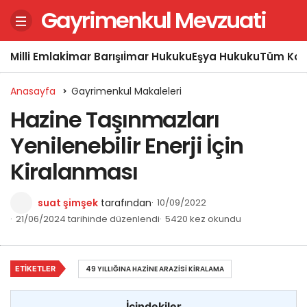
Gayrimenkul Mevzuati
Milli Emlak
İmar Barışı
İmar Hukuku
Eşya Hukuku
Tüm Kon
Anasayfa
Gayrimenkul Makaleleri
Hazine Taşınmazları
Yenilenebilir Enerji İçin
Kiralanması
suat şimşek
tarafından
10/09/2022
21/06/2024 tarihinde düzenlendi
5420 kez okundu
ETIKETLER
49 YILLIĞINA HAZINE ARAZISI KIRALAMA
İçindekiler