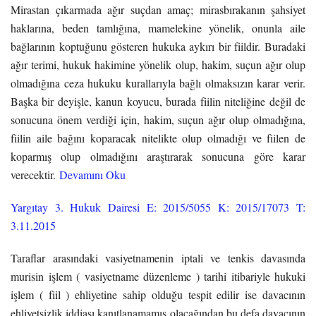
Mirastan çıkarmada ağır suçdan amaç; mirasbırakanın şahsiyet
haklarına, beden tamlığına, mamelekine yönelik, onunla aile
bağlarının koptuğunu gösteren hukuka aykırı bir fiildir. Buradaki
ağır terimi, hukuk hakimine yönelik olup, hakim, suçun ağır olup
olmadığına ceza hukuku kurallarıyla bağlı olmaksızın karar verir.
Başka bir deyişle, kanun koyucu, burada fiilin niteliğine değil de
sonucuna önem verdiği için, hakim, suçun ağır olup olmadığına,
fiilin aile bağını koparacak nitelikte olup olmadığı ve fiilen de
koparmış olup olmadığını araştırarak sonucuna göre karar
verecektir.
Devamını Oku
Yargıtay 3. Hukuk Dairesi E: 2015/5055 K: 2015/17073 T:
3.11.2015
Taraflar arasındaki vasiyetnamenin iptali ve tenkis davasında
murisin işlem ( vasiyetname düzenleme ) tarihi itibariyle hukuki
işlem ( fiil ) ehliyetine sahip olduğu tespit edilir ise davacının
ehliyetsizlik iddiası kanıtlanamamış olacağından bu defa davacının