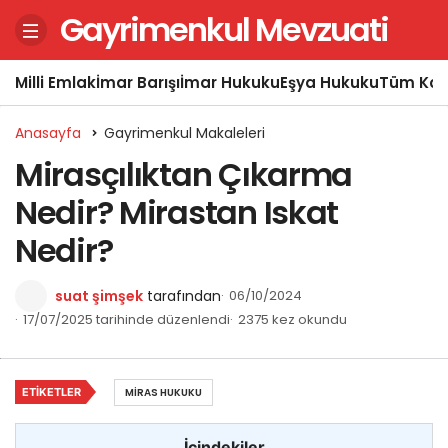
Gayrimenkul Mevzuati
Milli Emlak
İmar Barışı
İmar Hukuku
Eşya Hukuku
Tüm Kon
Anasayfa
Gayrimenkul Makaleleri
Mirasçılıktan Çıkarma
Nedir? Mirastan Iskat
Nedir?
suat şimşek
tarafından
06/10/2024
17/07/2025 tarihinde düzenlendi
2375 kez okundu
ETIKETLER
MIRAS HUKUKU
İçindekiler