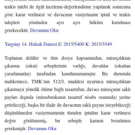
tenkis talebi ile ilgili inceleme-değerlendirme yapılarak sonucuna
göre karar verilmesi ve davacının vasiyetname iptali ve tenkis
talepleri yönünden ayrı ayrı hüküm kurulması
gerekecektir.
Devamını Oku
Yargıtay 14. Hukuk Dairesi E: 2015/5400 K: 2015/3549
Toplanan deliller ve tüm dosya kapsamından, mirasçılıktan
çıkarma (ıskat) sebeplerinin varlığı, davalılar (ıskattan
yararlananlar) tarafından kanıtlanamamıştır. Bu durumda
mahkemece, TMK’nın 512/3. maddesi uyarınca mirasçılıktan
çıkarmaya yönelik ölüme bağlı tasarrufun, davacı mirasçının saklı
payları dışında (mirasbırakanın tasarruf nisabı oranında) yerine
getirileceği, başka bir ifade ile davacının saklı payını isteyebileceği
düşünülmeden vasiyetnamenin tümden iptaline karar verilmesi
doğru görülmemiş, bu sebeple kararın bozulması
gerekmiştir.
Devamını Oku