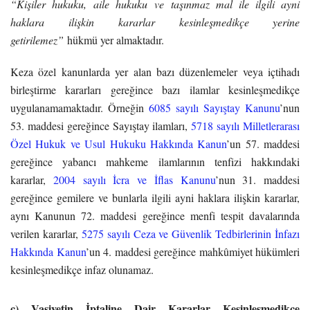
“Kişiler hukuku, aile hukuku ve taşınmaz mal ile ilgili ayni
haklara ilişkin kararlar kesinleşmedikçe yerine
getirilemez”
hükmü yer almaktadır.
Keza özel kanunlarda yer alan bazı düzenlemeler veya içtihadı
birleştirme kararları gereğince bazı ilamlar kesinleşmedikçe
uygulanamamaktadır. Örneğin
6085 sayılı Sayıştay Kanunu
’nun
53. maddesi gereğince Sayıştay ilamları,
5718 sayılı Milletlerarası
Özel Hukuk ve Usul Hukuku Hakkında Kanun
’un 57. maddesi
gereğince yabancı mahkeme ilamlarının tenfizi hakkındaki
kararlar,
2004 sayılı İcra ve İflas Kanunu
’nun 31. maddesi
gereğince gemilere ve bunlarla ilgili ayni haklara ilişkin kararlar,
aynı Kanunun 72. maddesi gereğince menfi tespit davalarında
verilen kararlar,
5275 sayılı Ceza ve Güvenlik Tedbirlerinin İnfazı
Hakkında Kanun
’un 4. maddesi gereğince mahkûmiyet hükümleri
kesinleşmedikçe infaz olunamaz.
c) Vasiyetin İptaline Dair Kararlar Kesinleşmedikçe