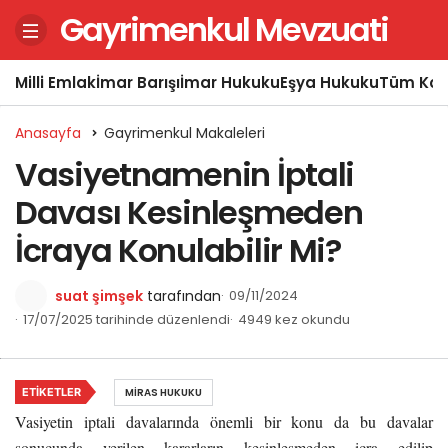
Gayrimenkul Mevzuati
Milli Emlak
İmar Barışı
İmar Hukuku
Eşya Hukuku
Tüm Kon
Anasayfa
Gayrimenkul Makaleleri
Vasiyetnamenin İptali
Davası Kesinleşmeden
İcraya Konulabilir Mi?
suat şimşek
tarafından
09/11/2024
17/07/2025 tarihinde düzenlendi
4949 kez okundu
ETIKETLER
MIRAS HUKUKU
Vasiyetin iptali davalarında önemli bir konu da bu davalar
sonucunda verilen kararların kesinleşmeden icra edilip