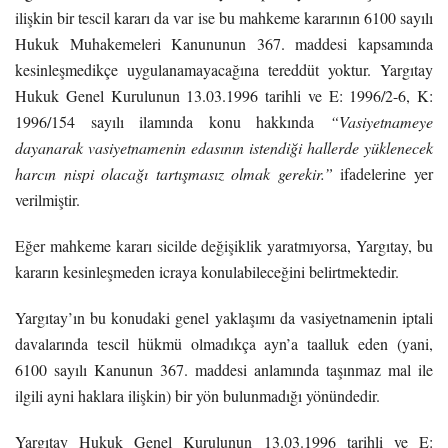
ilişkin bir tescil kararı da var ise bu mahkeme kararının 6100 sayılı
Hukuk Muhakemeleri Kanununun 367. maddesi kapsamında
kesinleşmedikçe uygulanamayacağına tereddüt yoktur. Yargıtay
Hukuk Genel Kurulunun 13.03.1996 tarihli ve E: 1996/2-6, K:
1996/154 sayılı ilamında konu hakkında
“Vasiyetnameye
dayanarak vasiyetnamenin edasının istendiği hallerde yüklenecek
harcın nispi olacağı tartışmasız olmak gerekir.”
ifadelerine yer
verilmiştir.
Eğer mahkeme kararı sicilde değişiklik yaratmıyorsa, Yargıtay, bu
kararın kesinleşmeden icraya konulabileceğini belirtmektedir.
Yargıtay’ın bu konudaki genel yaklaşımı da vasiyetnamenin iptali
davalarında tescil hükmü olmadıkça ayn’a taalluk eden (yani,
6100 sayılı Kanunun 367. maddesi anlamında taşınmaz mal ile
ilgili ayni haklara ilişkin) bir yön bulunmadığı yönündedir.
Yargıtay Hukuk Genel Kurulunun 13.03.1996 tarihli ve E: