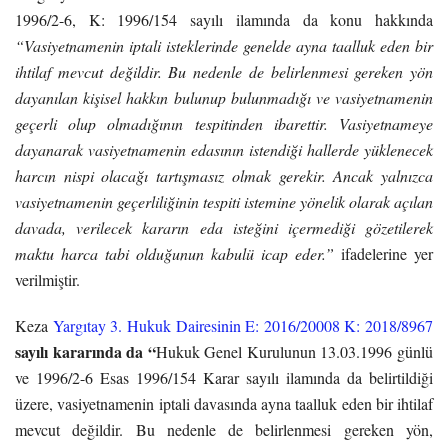
1996/2-6, K: 1996/154 sayılı ilamında da konu hakkında
“Vasiyetnamenin iptali isteklerinde genelde ayna taalluk eden bir
ihtilaf mevcut değildir. Bu nedenle de belirlenmesi gereken yön
dayanılan kişisel hakkın bulunup bulunmadığı ve vasiyetnamenin
geçerli olup olmadığının tespitinden ibarettir. Vasiyetnameye
dayanarak vasiyetnamenin edasının istendiği hallerde yüklenecek
harcın nispi olacağı tartışmasız olmak gerekir. Ancak yalnızca
vasiyetnamenin geçerliliğinin tespiti istemine yönelik olarak açılan
davada, verilecek kararın eda isteğini içermediği gözetilerek
maktu harca tabi olduğunun kabulü icap eder.”
ifadelerine yer
verilmiştir.
Keza
Yargıtay 3. Hukuk Dairesinin E: 2016/20008 K: 2018/8967
sayılı kararında da “
Hukuk Genel Kurulunun 13.03.1996 günlü
ve 1996/2-6 Esas 1996/154 Karar sayılı ilamında da belirtildiği
üzere, vasiyetnamenin iptali davasında ayna taalluk eden bir ihtilaf
mevcut değildir. Bu nedenle de belirlenmesi gereken yön,