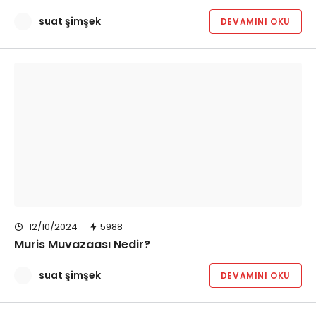
suat şimşek
DEVAMINI OKU
12/10/2024
5988
Muris Muvazaası Nedir?
suat şimşek
DEVAMINI OKU