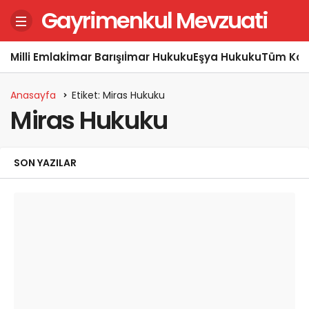
Gayrimenkul Mevzuati
Milli Emlak
İmar Barışı
İmar Hukuku
Eşya Hukuku
Tüm Kon
Anasayfa
Etiket: Miras Hukuku
Miras Hukuku
SON YAZILAR