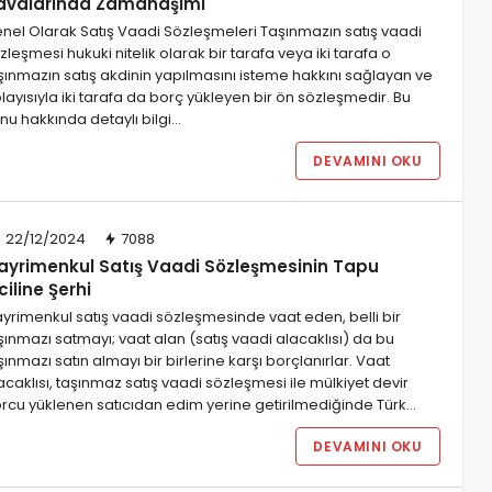
avalarında Zamanaşımı
nel Olarak Satış Vaadi Sözleşmeleri Taşınmazın satış vaadi
zleşmesi hukuki nitelik olarak bir tarafa veya iki tarafa o
şınmazın satış akdinin yapılmasını isteme hakkını sağlayan ve
layısıyla iki tarafa da borç yükleyen bir ön sözleşmedir. Bu
nu hakkında detaylı bilgi…
DEVAMINI OKU
22/12/2024
7088
ayrimenkul Satış Vaadi Sözleşmesinin Tapu
ciline Şerhi
yrimenkul satış vaadi sözleşmesinde vaat eden, belli bir
şınmazı satmayı; vaat alan (satış vaadi alacaklısı) da bu
şınmazı satın almayı bir birlerine karşı borçlanırlar. Vaat
acaklısı, taşınmaz satış vaadi sözleşmesi ile mülkiyet devir
rcu yüklenen satıcıdan edim yerine getirilmediğinde Türk…
DEVAMINI OKU