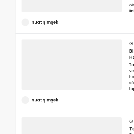
ol
li
suat şimşek
Bi
H
Ta
ve
ha
sö
ta
suat şimşek
T