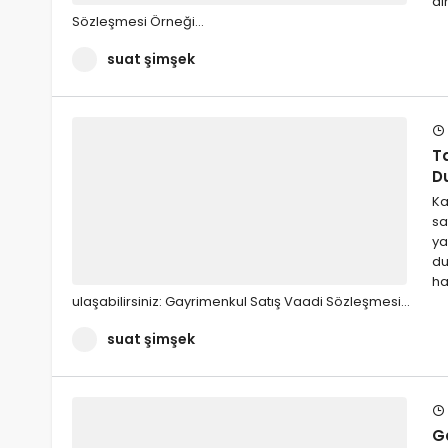
al
Sözleşmesi Örneği…
suat şimşek
T
D
Ka
sa
ya
du
ha
ulaşabilirsiniz: Gayrimenkul Satış Vaadi Sözleşmesi…
suat şimşek
G