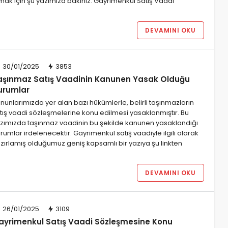
mak için şu yazımıza bakınız: Gayrimenkul Satış Vaadi
DEVAMINI OKU
30/01/2025
3853
aşınmaz Satış Vaadinin Kanunen Yasak Olduğu
urumlar
nunlarımızda yer alan bazı hükümlerle, belirli taşınmazların
tış vaadi sözleşmelerine konu edilmesi yasaklanmıştır. Bu
zımızda taşınmaz vaadinin bu şekilde kanunen yasaklandığı
rumlar irdelenecektir. Gayrimenkul satış vaadiyle ilgili olarak
zırlamış olduğumuz geniş kapsamlı bir yazıya şu linkten
DEVAMINI OKU
26/01/2025
3109
ayrimenkul Satış Vaadi Sözleşmesine Konu