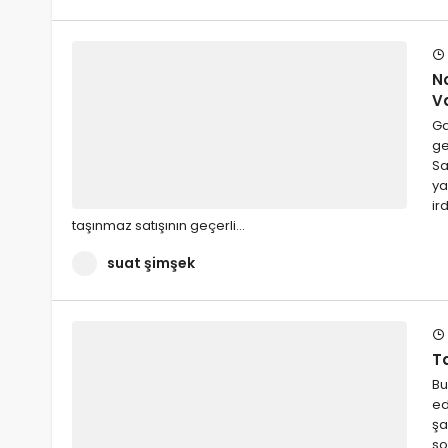
N
V
Ga
ge
Sa
ya
ir
taşınmaz satışının geçerli…
suat şimşek
T
Bu
ed
şa
so