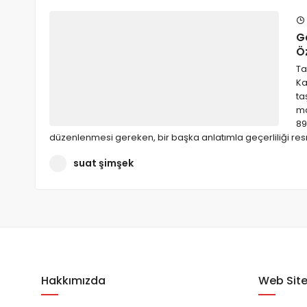
G
Öz
Ta
Ka
ta
ma
89
düzenlenmesi gereken, bir başka anlatımla geçerliliği resm
suat şimşek
Hakkımızda
Web Site