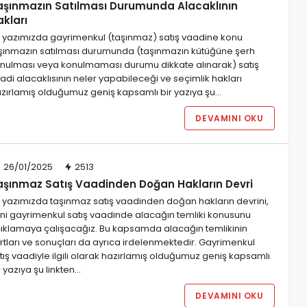
aşınmazın Satılması Durumunda Alacaklının
kları
 yazımızda gayrimenkul (taşınmaz) satış vaadine konu
şınmazın satılması durumunda (taşınmazın kütüğüne şerh
nulması veya konulmaması durumu dikkate alınarak) satış
adi alacaklısının neler yapabileceği ve seçimlik hakları
hazırlamış olduğumuz geniş kapsamlı bir yazıya şu…
DEVAMINI OKU
26/01/2025
2513
aşınmaz Satış Vaadinden Doğan Hakların Devri
 yazımızda taşınmaz satış vaadinden doğan hakların devrini,
ni gayrimenkul satış vaadinde alacağın temliki konusunu
ıklamaya çalışacağız. Bu kapsamda alacağın temlikinin
rtları ve sonuçları da ayrıca irdelenmektedir. Gayrimenkul
tış vaadiyle ilgili olarak hazırlamış olduğumuz geniş kapsamlı
r yazıya şu linkten…
DEVAMINI OKU