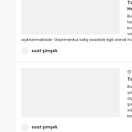
T
Ha
Bu
ta
ko
va
açıklanmaktadır. Gayrimenkul satış vaadiyle ilgili olarak 
suat şimşek
T
Bu
ya
aç
şa
sa
bi
suat şimşek