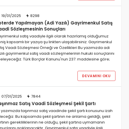
19/01/2025
8298
oterde Yapılmayan (Adi Yazılı) Gayrimenkul Satış
aadi Sözleşmesinin Sonuçları
yrimenkul satış vaadiyle ilgili olarak hazırlamış olduğumuz
niş kapsamlı bir yazıya şu linkten ulaşabilirsiniz: Gayrimenkul
tış Vaadi Sözleşmesi Örneği ve Özellikleri Bu yazımızda adi
zılı gayrimenkul satış vaadi sözleşmelerinin hukuki sonuçlarını
deleyeceğiz. Türk Borçlar Kanunu'nun 237. maddesine göre;
DEVAMINI OKU
07/01/2025
7844
aşınmaz Satış Vaadi Sözleşmesi Şekil Şartı
 yazımızda taşınmaz satış vaadinde şekil şartı konusunu izah
eceğiz. Bu kapsamda şekil şartının ne anlama geldiği, şekil
rtının gerekliliklerinin ne olduğu, şekil şartına uymamanın
nuçlarını açıklanacaktır. Gayrimenkul satış vaadiyle ilgili