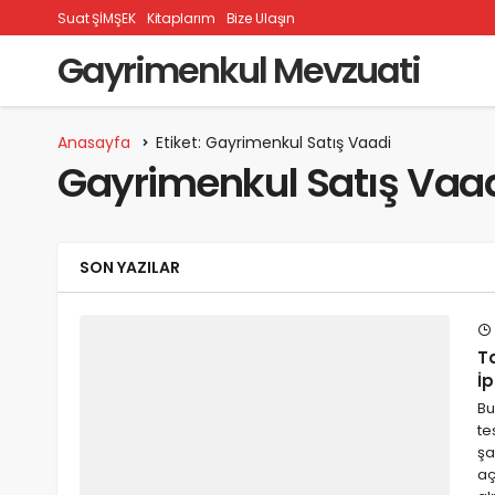
Suat ŞİMŞEK
Kitaplarım
Bize Ulaşın
Gayrimenkul Mevzuati
Anasayfa
Etiket: Gayrimenkul Satış Vaadi
Gayrimenkul Satış Vaa
SON YAZILAR
T
İp
Bu
te
şa
aç