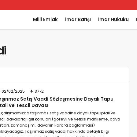
Milli Emlak
İmar Barışı
İmar Hukuku
di
02/02/2025
3772
aşınmaz Satış Vaadi Sözleşmesine Dayalı Tapu
tali ve Tescil Davası
 çalışmamızda taşınmaz satış vaadine dayalı tapu iptali ve
scil davalarla ilgili konuları (görevli ve yetkisi mahkeme, dava
rtları, zamanaşımı, davanın karara bağlanması)
ıklayacağız. Taşınmaz satış vaadi hakkında detaylı bilgi