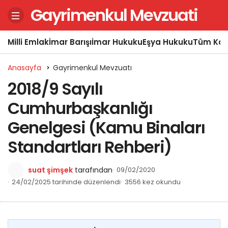
Gayrimenkul Mevzuati
Milli Emlak
İmar Barışı
İmar Hukuku
Eşya Hukuku
Tüm Kon
Anasayfa
Gayrimenkul Mevzuatı
2018/9 Sayılı
Cumhurbaşkanlığı
Genelgesi (Kamu Binaları
Standartları Rehberi)
suat şimşek
tarafından
09/02/2020
24/02/2025 tarihinde düzenlendi
3556 kez okundu