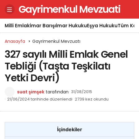
Gayrimenkul Mevzuati
Milli Emlak
İmar Barışı
İmar Hukuku
Eşya Hukuku
Tüm Kon
Anasayfa
Gayrimenkul Mevzuatı
327 sayılı Milli Emlak Genel
Tebliği (Taşta Teşkilatı
Yetki Devri)
suat şimşek
tarafından
31/08/2015
21/06/2024 tarihinde düzenlendi
2739 kez okundu
İçindekiler