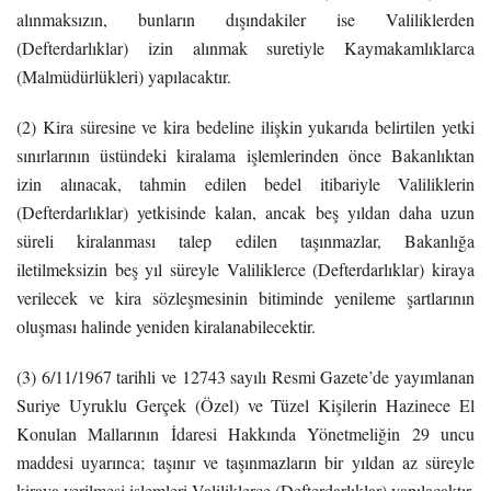
alınmaksızın, bunların dışındakiler ise Valiliklerden
(Defterdarlıklar) izin alınmak suretiyle Kaymakamlıklarca
(Malmüdürlükleri) yapılacaktır.
(2) Kira süresine ve kira bedeline ilişkin yukarıda belirtilen yetki
sınırlarının üstündeki kiralama işlemlerinden önce Bakanlıktan
izin alınacak, tahmin edilen bedel itibariyle Valiliklerin
(Defterdarlıklar) yetkisinde kalan, ancak beş yıldan daha uzun
süreli kiralanması talep edilen taşınmazlar, Bakanlığa
iletilmeksizin beş yıl süreyle Valiliklerce (Defterdarlıklar) kiraya
verilecek ve kira sözleşmesinin bitiminde yenileme şartlarının
oluşması halinde yeniden kiralanabilecektir.
(3) 6/11/1967 tarihli ve 12743 sayılı Resmi Gazete’de yayımlanan
Suriye Uyruklu Gerçek (Özel) ve Tüzel Kişilerin Hazinece El
Konulan Mallarının İdaresi Hakkında Yönetmeliğin 29 uncu
maddesi uyarınca; taşınır ve taşınmazların bir yıldan az süreyle
kiraya verilmesi işlemleri Valiliklerce (Defterdarlıklar) yapılacaktır.