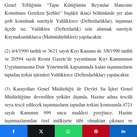
Genel Tebliğinin “Tapu Kütüğünün Beyanlar Hanesine
Konulması Gereken Şerhler” başlıklı ikinci bölümünde yer alan
şerh konulmak suretiyle Valiliklerce (Defterdarlıklar), taşınmaz
ilçede ise, Valilikten (Defterdarlık) izin alınmak suretiyle
Kaymakamlıklarca (Malmüdürlükleri) yapılacaktır.
(2) 4/4/1990 tarihli ve 3621 sayılı Kıyı Kanunu ile 3/8/1990 tarihli
ve 20594 sayılı Resmi Gazete’de yayımlanan Kıyı Kanununun
Uygulanmasına Dair Yönetmelik kapsamında kalan taşınmazların
tapudan terkin işlemleri Valiliklerce (Defterdarlıklar) yapılacaktır.
(3) Karayolları Genel Müdürlüğü ile Devlet Su İşleri Genel
Müdürlüğüne devredilen yetkiler dışında, Hazine adına tescilli
veya tescil edilecek taşınmazların tapudan terkini konusunda 4721
sayılı Kanunun 999 uncu maddesi gereğince, Hazine
taşınmazlarından özel mülkiyete tâbi olmaktan çıkması ve
kamunun yararlanmasına ayrılması sebebiyle tapu kütüğünden
terkini gerekenlerin tapu kütüklerinin beyanlar hanesine; bu Genel