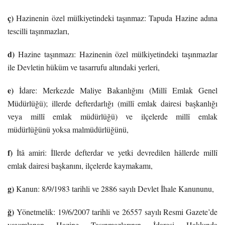
ç)
Hazinenin özel mülkiyetindeki taşınmaz: Tapuda Hazine adına
tescilli taşınmazları,
d)
Hazine taşınmazı: Hazinenin özel mülkiyetindeki taşınmazlar
ile Devletin hüküm ve tasarrufu altındaki yerleri,
e)
İdare: Merkezde Maliye Bakanlığını (Millî Emlak Genel
Müdürlüğü); illerde defterdarlığı (millî emlak dairesi başkanlığı
veya millî emlak müdürlüğü) ve ilçelerde millî emlak
müdürlüğünü yoksa malmüdürlüğünü,
f)
İtâ amiri: İllerde defterdar ve yetki devredilen hâllerde millî
emlak dairesi başkanını, ilçelerde kaymakamı,
g)
Kanun: 8/9/1983 tarihli ve 2886 sayılı Devlet İhale Kanununu,
ğ)
Yönetmelik: 19/6/2007 tarihli ve 26557 sayılı Resmi Gazete’de
yayımlanan Hazine Taşınmazlarının İdaresi Hakkında