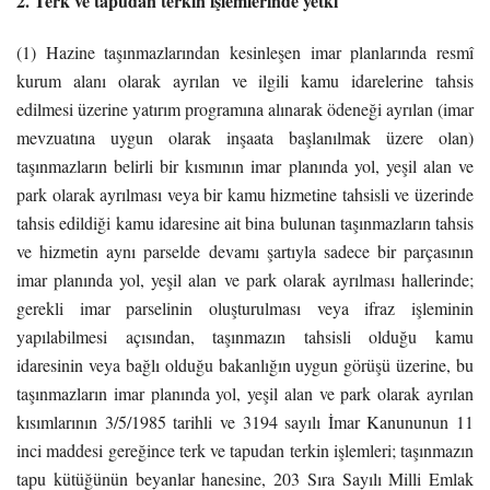
2. Terk ve tapudan terkin işlemlerinde yetki
(1) Hazine taşınmazlarından kesinleşen imar planlarında resmî
kurum alanı olarak ayrılan ve ilgili kamu idarelerine tahsis
edilmesi üzerine yatırım programına alınarak ödeneği ayrılan (imar
mevzuatına uygun olarak inşaata başlanılmak üzere olan)
taşınmazların belirli bir kısmının imar planında yol, yeşil alan ve
park olarak ayrılması veya bir kamu hizmetine tahsisli ve üzerinde
tahsis edildiği kamu idaresine ait bina bulunan taşınmazların tahsis
ve hizmetin aynı parselde devamı şartıyla sadece bir parçasının
imar planında yol, yeşil alan ve park olarak ayrılması hallerinde;
gerekli imar parselinin oluşturulması veya ifraz işleminin
yapılabilmesi açısından, taşınmazın tahsisli olduğu kamu
idaresinin veya bağlı olduğu bakanlığın uygun görüşü üzerine, bu
taşınmazların imar planında yol, yeşil alan ve park olarak ayrılan
kısımlarının 3/5/1985 tarihli ve 3194 sayılı İmar Kanununun 11
inci maddesi gereğince terk ve tapudan terkin işlemleri; taşınmazın
tapu kütüğünün beyanlar hanesine, 203 Sıra Sayılı Milli Emlak