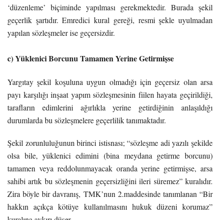
‘düzenleme’ biçiminde yapılması gerekmektedir. Burada şekil
geçerlik şartıdır. Emredici kural gereği, resmi şekle uyulmadan
yapılan sözleşmeler ise geçersizdir.
c) Yüklenici Borcunu Tamamen Yerine Getirmişse
Yargıtay şekil koşuluna uygun olmadığı için geçersiz olan arsa
payı karşılığı inşaat yapım sözleşmesinin fiilen hayata geçirildiği,
tarafların edimlerini ağırlıkla yerine getirdiğinin anlaşıldığı
durumlarda bu sözleşmelere geçerlilik tanımaktadır.
Şekil zorunluluğunun birinci istisnası; “sözleşme adi yazılı şekilde
olsa bile, yüklenici edimini (bina meydana getirme borcunu)
tamamen veya reddolunmayacak oranda yerine getirmişse, arsa
sahibi artık bu sözleşmenin geçersizliğini ileri süremez” kuralıdır.
Zira böyle bir davranış, TMK’nun 2.maddesinde tanımlanan “Bir
hakkın açıkça kötüye kullanılmasını hukuk düzeni korumaz”
kuralına aykırı düşer.