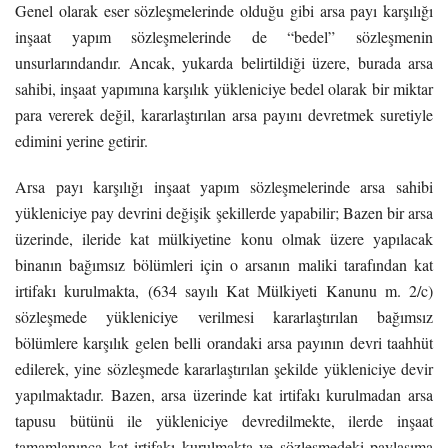
Genel olarak eser sözleşmelerinde olduğu gibi arsa payı karşılığı
inşaat yapım sözleşmelerinde de “bedel” sözleşmenin
unsurlarındandır. Ancak, yukarda belirtildiği üzere, burada arsa
sahibi, inşaat yapımına karşılık yükleniciye bedel olarak bir miktar
para vererek değil, kararlaştırılan arsa payını devretmek suretiyle
edimini yerine getirir.
Arsa payı karşılığı inşaat yapım sözleşmelerinde arsa sahibi
yükleniciye pay devrini değişik şekillerde yapabilir; Bazen bir arsa
üzerinde, ileride kat mülkiyetine konu olmak üzere yapılacak
binanın bağımsız bölümleri için o arsanın maliki tarafından kat
irtifakı kurulmakta, (634 sayılı Kat Mülkiyeti Kanunu m. 2/c)
sözleşmede yükleniciye verilmesi kararlaştırılan bağımsız
bölümlere karşılık gelen belli orandaki arsa payının devri taahhüt
edilerek, yine sözleşmede kararlaştırılan şekilde yükleniciye devir
yapılmaktadır. Bazen, arsa üzerinde kat irtifakı kurulmadan arsa
tapusu bütünü ile yükleniciye devredilmekte, ilerde inşaat
tamamlanınca kat irtifakı kurulmakta ve sözleşmedeki paylaşıma