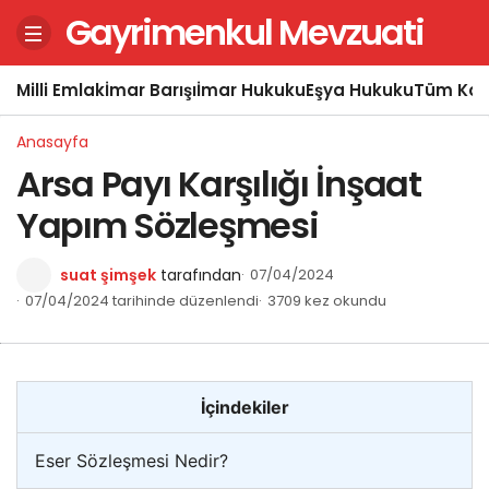
Gayrimenkul Mevzuati
Milli Emlak
İmar Barışı
İmar Hukuku
Eşya Hukuku
Tüm Kon
Anasayfa
Arsa Payı Karşılığı İnşaat
Yapım Sözleşmesi
suat şimşek
tarafından
07/04/2024
07/04/2024 tarihinde düzenlendi
3709 kez okundu
İçindekiler
Eser Sözleşmesi Nedir?