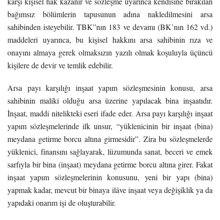
karşı kişisel hak kazanır ve sözleşme uyarınca kendisine bırakılan
bağımsız bölümlerin tapusunun adına nakledilmesini arsa
sahibinden isteyebilir. TBK”nın 183 ve devamı (BK’nın 162 vd.)
maddeleri uyarınca, bu kişisel hakkını arsa sahibinin rıza ve
onayını almaya gerek olmaksızın yazılı olmak koşuluyla üçüncü
kişilere de devir ve temlik edebilir.
Arsa payı karşılığı inşaat yapım sözleşmesinin konusu, arsa
sahibinin maliki olduğu arsa üzerine yapılacak bina inşaatıdır.
İnşaat, maddi nitelikteki eseri ifade eder. Arsa payı karşılığı inşaat
yapım sözleşmelerinde ilk unsur, “yüklenicinin bir inşaat (bina)
meydana getirme borcu altına girmesidir”. Zira bu sözleşmelerde
yüklenici, finansını sağlayarak, lüzumunda sanat, beceri ve emek
sarfıyla bir bina (inşaat) meydana getirme borcu altına girer. Fakat
inşaat yapım sözleşmelerinin konusunu, yeni bir yapı (bina)
yapmak kadar, mevcut bir binaya ilâve inşaat veya değişiklik ya da
yapıdaki onarım işi de oluşturabilir.