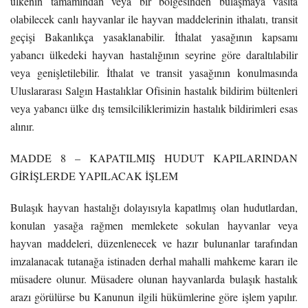
ülkenin tamamından veya bir bölgesinden bulaşmaya vasıta
olabilecek canlı hayvanlar ile hayvan maddelerinin ithalatı, transit
geçişi Bakanlıkça yasaklanabilir. İthalat yasağının kapsamı
yabancı ülkedeki hayvan hastalığının seyrine göre daraltılabilir
veya genişletilebilir. İthalat ve transit yasağının konulmasında
Uluslararası Salgın Hastalıklar Ofisinin hastalık bildirim bültenleri
veya yabancı ülke dış temsilciliklerimizin hastalık bildirimleri esas
alınır.
MADDE 8 – KAPATILMIŞ HUDUT KAPILARINDAN
GİRİŞLERDE YAPILACAK İŞLEM
Bulaşık hayvan hastalığı dolayısıyla kapatlmış olan hudutlardan,
konulan yasağa rağmen memlekete sokulan hayvanlar veya
hayvan maddeleri, düzenlenecek ve hazır bulunanlar tarafından
imzalanacak tutanağa istinaden derhal mahalli mahkeme kararı ile
müsadere olunur. Müsadere olunan hayvanlarda bulaşık hastalık
arazı görülürse bu Kanunun ilgili hükümlerine göre işlem yapılır.