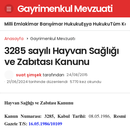
Gayrimenkul Mevzuati
Milli Emlak
İmar Barışı
İmar Hukuku
Eşya Hukuku
Tüm Kon
Anasayfa
Gayrimenkul Mevzuatı
3285 sayılı Hayvan Sağlığı
ve Zabıtası Kanunu
suat şimşek
tarafından
24/08/2015
21/06/2024 tarihinde düzenlendi
5770 kez okundu
Hayvan Sağlığı ve Zabıtası Kanunu
Kanun Numarası: 3285, Kabul Tarihi:
Resmi
08.05.1986,
Gazete T/S:
16.05.1986/10109