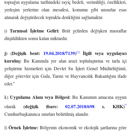
toprağın uygulama tarihindeki rayiç bedeli, verimliliği, özellikleri,
yerleşim yerlerine olan mesafesi, konumu gibi unsurlar esas
alınarak değiştirilecek toprakla denkliğini sağlamaktır.
Tarımsal İşletme Geliri:
i)
Brüt gelirden değişken masraflar
düşüldükten sonra kalan miktardır.
j) (Değişik bent:
19.04.2018/7139
)
İlgili veya uygulayıcı
[3]
kuruluş:
Bu Kanunda yer alan arazi toplulaştırma ve tarla içi
geliştirme hizmetleri için Devlet Su İşleri Genel Müdürlüğünü,
diğer görevler için Gıda, Tarım ve Hayvancılık Bakanlığını ifade
eder.”
Uygulama Alanı veya Bölgesi:
k)
Bu Kanunun amacına uygun
(değişik ibare:
02.07.2018/698
s. KHK)
[4]
olarak
Cumhurbaşkanınca sınırları belirtilmiş alandır.
Örnek İşletme:
l)
Bölgenin ekonomik ve ekolojik şartlarına göre