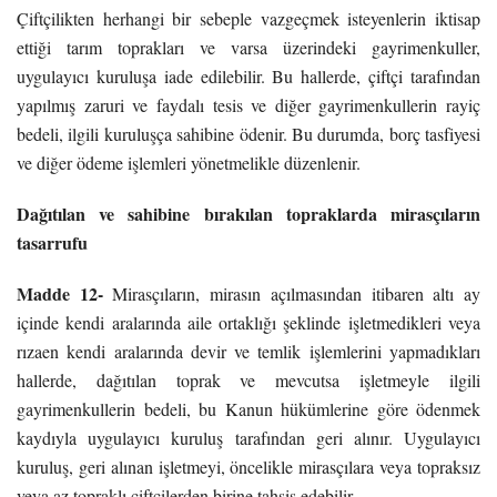
Çiftçilikten herhangi bir sebeple vazgeçmek isteyenlerin iktisap
ettiği tarım toprakları ve varsa üzerindeki gayrimenkuller,
uygulayıcı kuruluşa iade edilebilir. Bu hallerde, çiftçi tarafından
yapılmış zaruri ve faydalı tesis ve diğer gayrimenkullerin rayiç
bedeli, ilgili kuruluşça sahibine ödenir. Bu durumda, borç tasfiyesi
ve diğer ödeme işlemleri yönetmelikle düzenlenir.
Dağıtılan ve sahibine bırakılan topraklarda mirasçıların
tasarrufu
Madde 12-
Mirasçıların, mirasın açılmasından itibaren altı ay
içinde kendi aralarında aile ortaklığı şeklinde işletmedikleri veya
rızaen kendi aralarında devir ve temlik işlemlerini yapmadıkları
hallerde, dağıtılan toprak ve mevcutsa işletmeyle ilgili
gayrimenkullerin bedeli, bu Kanun hükümlerine göre ödenmek
kaydıyla uygulayıcı kuruluş tarafından geri alınır. Uygulayıcı
kuruluş, geri alınan işletmeyi, öncelikle mirasçılara veya topraksız
veya az topraklı çiftçilerden birine tahsis edebilir.