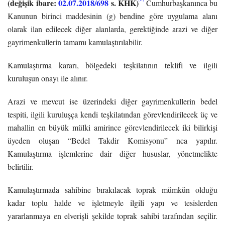
(değişik ibare:
02.07.2018/698
s. KHK)
Cumhurbaşkanınca bu
Kanunun birinci maddesinin (g) bendine göre uygulama alanı
olarak ilan edilecek diğer alanlarda, gerektiğinde arazi ve diğer
gayrimenkullerin tamamı kamulaştırılabilir.
Kamulaştırma kararı, bölgedeki teşkilatının teklifi ve ilgili
kuruluşun onayı ile alınır.
Arazi ve mevcut ise üzerindeki diğer gayrimenkullerin bedel
tespiti, ilgili kuruluşça kendi teşkilatından görevlendirilecek üç ve
mahallin en büyük mülki amirince görevlendirilecek iki bilirkişi
üyeden oluşan “Bedel Takdir Komisyonu” nca yapılır.
Kamulaştırma işlemlerine dair diğer hususlar, yönetmelikte
belirtilir.
Kamulaştırmada sahibine bırakılacak toprak mümkün olduğu
kadar toplu halde ve işletmeyle ilgili yapı ve tesislerden
yararlanmaya en elverişli şekilde toprak sahibi tarafından seçilir.