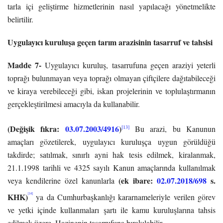
tarla içi geliştirme hizmetlerinin nasıl yapılacağı yönetmelikte
belirtilir.
Uygulayıcı kuruluşa geçen tarım arazisinin tasarruf ve tahsisi
Madde 7-
Uygulayıcı kuruluş, tasarrufuna geçen araziyi yeterli
toprağı bulunmayan veya toprağı olmayan çiftçilere dağıtabileceği
ve kiraya verebileceği gibi, iskan projelerinin ve toplulaştırmanın
gerçekleştirilmesi amacıyla da kullanabilir.
(Değişik fıkra:
03.07.2003/4916
)
[13]
Bu arazi, bu Kanunun
amaçları gözetilerek, uygulayıcı kuruluşça uygun görüldüğü
takdirde; satılmak, sınırlı ayni hak tesis edilmek, kiralanmak,
21.1.1998 tarihli ve 4325 sayılı Kanun amaçlarında kullanılmak
(ek ibare:
02.07.2018/698
s.
veya kendilerine özel kanunlarla
KHK)
[14]
ya da Cumhurbaşkanlığı kararnameleriyle verilen görev
ve yetki içinde kullanmaları şartı ile kamu kuruluşlarına tahsis
edilmek üzere, Hazinenin tasarrufuna bırakılabilir.