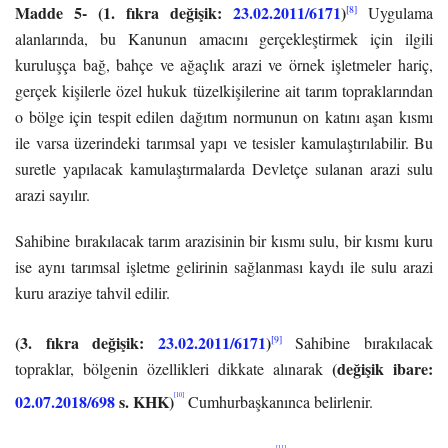
Madde 5-
(1. fıkra değişik:
23.02.2011/6171
)
[8]
Uygulama
alanlarında, bu Kanunun amacını gerçekleştirmek için ilgili
kuruluşça bağ, bahçe ve ağaçlık arazi ve örnek işletmeler hariç,
gerçek kişilerle özel hukuk tüzelkişilerine ait tarım topraklarından
o bölge için tespit edilen dağıtım normunun on katını aşan kısmı
ile varsa üzerindeki tarımsal yapı ve tesisler kamulaştırılabilir. Bu
suretle yapılacak kamulaştırmalarda Devletçe sulanan arazi sulu
arazi sayılır.
Sahibine bırakılacak tarım arazisinin bir kısmı sulu, bir kısmı kuru
ise aynı tarımsal işletme gelirinin sağlanması kaydı ile sulu arazi
kuru araziye tahvil edilir.
(3. fıkra değişik:
23.02.2011/6171
)
[9]
Sahibine bırakılacak
(değişik ibare:
topraklar, bölgenin özellikleri dikkate alınarak
02.07.2018/698
s. KHK)
[10]
Cumhurbaşkanınca belirlenir.
[11]