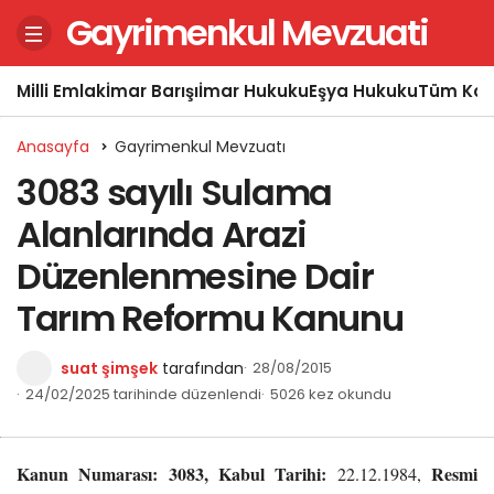
Gayrimenkul Mevzuati
Milli Emlak
İmar Barışı
İmar Hukuku
Eşya Hukuku
Tüm Kon
Anasayfa
Gayrimenkul Mevzuatı
3083 sayılı Sulama
Alanlarında Arazi
Düzenlenmesine Dair
Tarım Reformu Kanunu
suat şimşek
tarafından
28/08/2015
24/02/2025 tarihinde düzenlendi
5026 kez okundu
Kanun Numarası: 3083, Kabul Tarihi:
Resmi
22.12.1984,