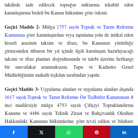
takdirde iade edilecek toprağın miktarına tekabül eden
kamulaştırma bedeli bu Kanun hükmüne göre ödenir.
Geçici Madde 2-
Mülga
1757 sayılı Toprak ve Tarım Reformu
Kanununa
göre kamulaştırılan veya tapulama yolu ile intikal eden
hisseli arazinin taksim ve ifrazı, bu Kanunun yürürlüğe
girmesinden itibaren bir yıl içinde ilgili kuruluşun hazırlayacağı
taksim ve ifraz planları doğrultusunda ve talebi üzerine herhangi
bir muvafakat aranmaksızın, Tapu ve Kadastro Genel
Müdürlüğünün mahalli teşkilatı tarafından yapılır.
Geçici Madde 3-
Uygulama alanları ve uygulama alanları dışında
1617 sayılı Toprak ve Tarım Reformu Ön Tedbirler Kanununun
8
inci maddesiyle mülga 4753 sayılı Çiftçiyi Topraklandırma
Kanunu ve 4486 sayılı Teknik Ziraat ve Bahçıvanlık Okulları
Hakkındaki Kanunun hükümlerine göre tevzi edilen ve bilahare
başkalarına devredilmiş bulunan gayrimenkullerin satışının
iptaline ilişkin olarak açılmış davalar her ne safhada olursa olsun