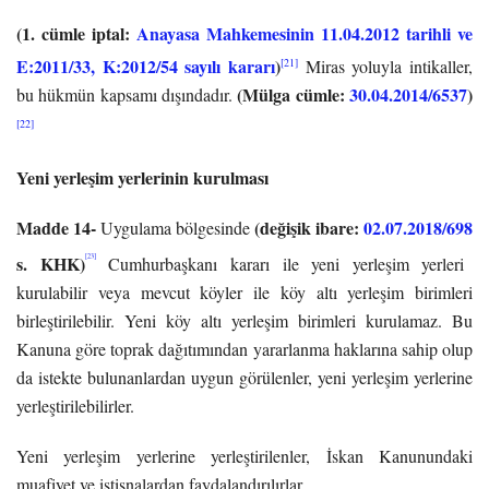
(1. cümle iptal:
Anayasa Mahkemesinin 11.04.2012 tarihli ve
E:2011/33, K:2012/54 sayılı kararı
)
[21]
Miras yoluyla intikaller,
(Mülga cümle:
30.04.2014/6537
)
bu hükmün kapsamı dışındadır.
[22]
Yeni yerleşim yerlerinin kurulması
Madde 14-
(değişik ibare:
02.07.2018/698
Uygulama bölgesinde
s. KHK)
[23]
Cumhurbaşkanı kararı ile yeni yerleşim yerleri
kurulabilir veya mevcut köyler ile köy altı yerleşim birimleri
birleştirilebilir. Yeni köy altı yerleşim birimleri kurulamaz. Bu
Kanuna göre toprak dağıtımından yararlanma haklarına sahip olup
da istekte bulunanlardan uygun görülenler, yeni yerleşim yerlerine
yerleştirilebilirler.
Yeni yerleşim yerlerine yerleştirilenler, İskan Kanunundaki
muafiyet ve istisnalardan faydalandırılırlar.