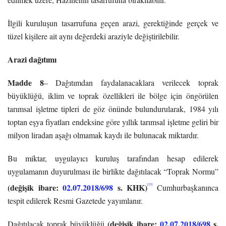
İlgili kuruluşun tasarrufuna geçen arazi, gerektiğinde gerçek ve
tüzel kişilere ait aynı değerdeki araziyle değiştirilebilir.
Arazi dağıtımı
Madde 8
– Dağıtımdan faydalanacaklara verilecek toprak
büyüklüğü, iklim ve toprak özellikleri ile bölge için öngörülen
tarımsal işletme tipleri de göz önünde bulundurularak, 1984 yılı
toptan eşya fiyatları endeksine göre yıllık tarımsal işletme geliri bir
milyon liradan aşağı olmamak kaydı ile bulunacak miktardır.
Bu miktar, uygulayıcı kuruluş tarafından hesap edilerek
uygulamanın duyurulması ile birlikte dağıtılacak “Toprak Normu”
(değişik ibare:
02.07.2018/698
s. KHK)
[15]
Cumhurbaşkanınca
tespit edilerek Resmi Gazetede yayımlanır.
(değişik ibare:
02.07.2018/698
s.
Dağıtılacak toprak büyüklüğü