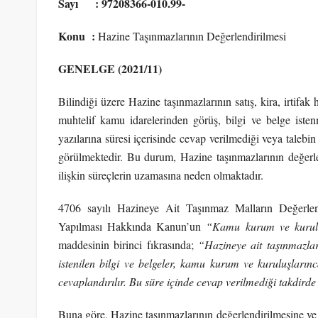
Sayı : 97208366-010.99-
Konu :
Hazine Taşınmazlarının Değerlendirilmesi
GENELGE (2021/11)
Bilindiği üzere Hazine taşınmazlarının satış, kira, irtifak
muhtelif kamu idarelerinden görüş, bilgi ve belge isten
yazılarına süresi içerisinde cevap verilmediği veya talebin
görülmektedir. Bu durum, Hazine taşınmazlarının değerlen
ilişkin süreçlerin uzamasına neden olmaktadır.
4706 sayılı Hazineye Ait Taşınmaz Malların Değerle
Yapılması Hakkında Kanun’un
“Kamu kurum ve kuruluş
maddesinin birinci fıkrasında;
“
Hazineye ait taşınmazlar
istenilen bilgi ve belgeler, kamu kurum ve kuruluşlarınc
cevaplandırılır. Bu süre içinde cevap verilmediği takdirde
Buna göre, Hazine taşınmazlarının değerlendirilmesine ve v