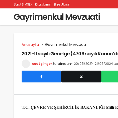
Suat ŞİMŞEK
Kitaplarım
Bize Ulaşın
Gayrimenkul Mevzuati
Anasayfa
Gayrimenkul Mevzuatı
2021-11 sayılı Genelge (4706 sayılı Kanun’da
suat şimşek
tarafından
20/05/2021
21/06/2024 ta
T.C. ÇEVRE VE ŞEHİRCİLİK BAKANLIĞI Milli Em