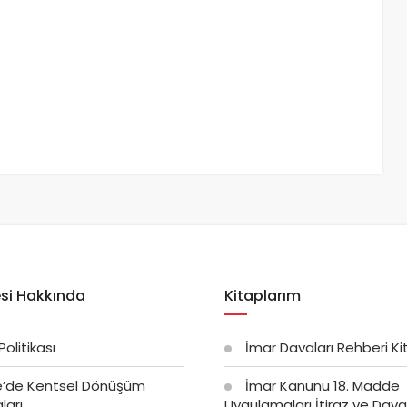
si Hakkında
Kitaplarım
 Politikası
İmar Davaları Rehberi Ki
e’de Kentsel Dönüşüm
İmar Kanunu 18. Madde
ları
Uygulamaları İtiraz ve Dava 