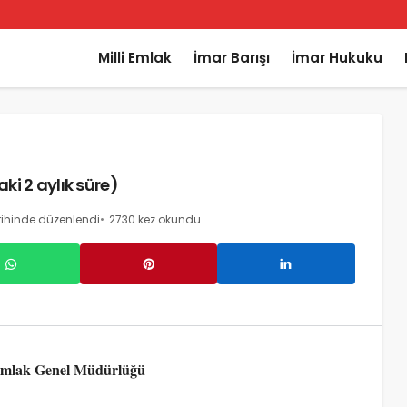
Milli Emlak
İmar Barışı
İmar Hukuku
ki 2 aylık süre)
rihinde düzenlendi
2730 kez okundu
lak Genel Müdürlüğü