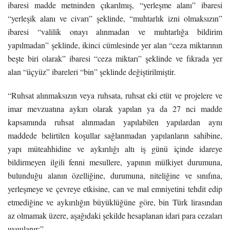
ibaresi madde metninden çıkarılmış, “yerleşme alanı” ibaresi
“yerleşik alanı ve civarı” şeklinde, “muhtarlık izni olmaksızın”
ibaresi “valilik onayı alınmadan ve muhtarlığa bildirim
yapılmadan” şeklinde, ikinci cümlesinde yer alan “ceza miktarının
beşte biri olarak” ibaresi “ceza miktarı” şeklinde ve fıkrada yer
alan “üçyüz” ibareleri “bin” şeklinde değiştirilmiştir.
“Ruhsat alınmaksızın veya ruhsata, ruhsat eki etüt ve projelere ve
imar mevzuatına aykırı olarak yapılan ya da 27 nci madde
kapsamında ruhsat alınmadan yapılabilen yapılardan aynı
maddede belirtilen koşullar sağlanmadan yapılanların sahibine,
yapı müteahhidine ve aykırılığı altı iş günü içinde idareye
bildirmeyen ilgili fenni mesullere, yapının mülkiyet durumuna,
bulunduğu alanın özelliğine, durumuna, niteliğine ve sınıfına,
yerleşmeye ve çevreye etkisine, can ve mal emniyetini tehdit edip
etmediğine ve aykırılığın büyüklüğüne göre, bin Türk lirasından
az olmamak üzere, aşağıdaki şekilde hesaplanan idari para cezaları
uygulanır:”