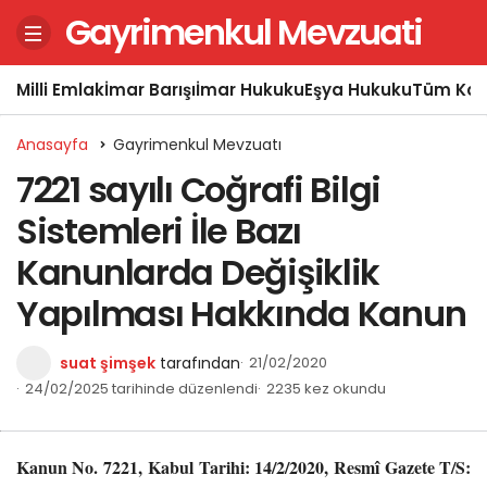
Gayrimenkul Mevzuati
Milli Emlak
İmar Barışı
İmar Hukuku
Eşya Hukuku
Tüm Kon
Anasayfa
Gayrimenkul Mevzuatı
7221 sayılı Coğrafi Bilgi
Sistemleri İle Bazı
Kanunlarda Değişiklik
Yapılması Hakkında Kanun
suat şimşek
tarafından
21/02/2020
24/02/2025 tarihinde düzenlendi
2235 kez okundu
Kanun No. 7221,
Kabul Tarihi: 14/2/2020,
Resmî Gazete T/S: