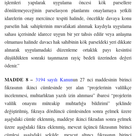
işlemleri yapılarak uygulama öncesi kök parsellere
dönülemeyeceğinin parselasyon planlarını onaylamaya yetkili
idarelerin onay merciince tespiti halinde, öncelikle davaya konu
parselin hak sahiplerinin muvafakati alınmak kaydıyla uygulama
sahası içerisinde idarece uygun bir yer tahsis edilir veya anlaşma
olmaması halinde davacı hak sahibinin kök parseldeki yeri dikkate
alınarak uygulamadaki düzenleme ortaklık payı kesintisi
düşüldükten sonraki taşınmazın rayiç bedeli üzerinden değeri
ödenir.”
MADDE 8 –
3194 sayılı Kanun
un 27 nci maddesinin birinci
fıkrasının ikinci cümlesinde yer alan “projelerinin valilikçe
incelenmesi, muhtarlıktan yazılı izin alınması” ibaresi “projelerin
valilik onayını müteakip muhtarlığa bildirimi” şeklinde
değiştirilmiş, fıkraya dördüncü cümlesinden sonra gelmek üzere
aşağıdaki cümle eklenmiş, maddeye ikinci fıkradan sonra gelmek
üzere aşağıdaki fıkra eklenmiş, mevcut üçüncü fıkrasının birinci
cümlesi aşağıdaki şekilde, mevcut altıncı fıkrasının birinci