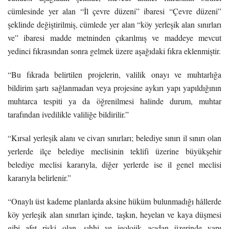
cümlesinde yer alan “İl çevre düzeni” ibaresi “Çevre düzeni”
şeklinde değiştirilmiş, cümlede yer alan “köy yerleşik alan sınırları
ve” ibaresi madde metninden çıkarılmış ve maddeye mevcut
yedinci fıkrasından sonra gelmek üzere aşağıdaki fıkra eklenmiştir.
“Bu fıkrada belirtilen projelerin, valilik onayı ve muhtarlığa
bildirim şartı sağlanmadan veya projesine aykırı yapı yapıldığının
muhtarca tespiti ya da öğrenilmesi halinde durum, muhtar
tarafından ivedilikle valiliğe bildirilir.”
“Kırsal yerleşik alanı ve civarı sınırları; belediye sınırı il sınırı olan
yerlerde ilçe belediye meclisinin teklifi üzerine büyükşehir
belediye meclisi kararıyla, diğer yerlerde ise il genel meclisi
kararıyla belirlenir.”
“Onaylı üst kademe planlarda aksine hüküm bulunmadığı hâllerde
köy yerleşik alan sınırları içinde, taşkın, heyelan ve kaya düşmesi
gibi afet riski olan, sıhhi ve jeolojik açıdan üzerinde yapı