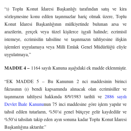
“ı) Toplu Konut İdaresi Başkanlığı tarafından satış ve kira
sözleşmesine konu edilen taşınmazlar hariç olmak üzere, Toplu
Konut İdaresi Başkanlığının mülkiyetinde bulunan arsa ve
arazilerin, gerçek veya tüzel kişilerce işgali halinde; ecrimisil
istemeye, ecrimisilin tahsiline ve taşınmazın tahliyesine ilişkin
işlemleri uygulamaya veya Milli Emlak Genel Müdürlüğü eliyle
uygulatmaya,”
MADDE 4 –
1164 sayılı Kanuna aşağıdaki ek madde eklenmiştir.
“EK MADDE 5 – Bu Kanunun 2 nci maddesinin birinci
fıkrasının (ı) bendi kapsamında alınacak olan ecrimisiller ve
taşınmazın tahliyesi hakkında 8/9/1983 tarihli ve
2886 sayılı
Devlet İhale Kanunu
nun 75 inci maddesine göre işlem yapılır ve
tahsil edilen tutarların, %50’si genel bütçeye gelir kaydedilir ve
%50’si tahsilatı takip eden ayın sonuna kadar Toplu Konut İdaresi
Başkanlığına aktarılır.”