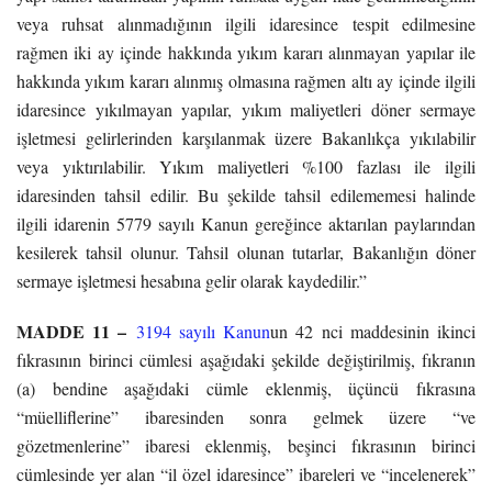
veya ruhsat alınmadığının ilgili idaresince tespit edilmesine
rağmen iki ay içinde hakkında yıkım kararı alınmayan yapılar ile
hakkında yıkım kararı alınmış olmasına rağmen altı ay içinde ilgili
idaresince yıkılmayan yapılar, yıkım maliyetleri döner sermaye
işletmesi gelirlerinden karşılanmak üzere Bakanlıkça yıkılabilir
veya yıktırılabilir. Yıkım maliyetleri %100 fazlası ile ilgili
idaresinden tahsil edilir. Bu şekilde tahsil edilememesi halinde
ilgili idarenin 5779 sayılı Kanun gereğince aktarılan paylarından
kesilerek tahsil olunur. Tahsil olunan tutarlar, Bakanlığın döner
sermaye işletmesi hesabına gelir olarak kaydedilir.”
MADDE 11 –
3194 sayılı Kanun
un 42 nci maddesinin ikinci
fıkrasının birinci cümlesi aşağıdaki şekilde değiştirilmiş, fıkranın
(a) bendine aşağıdaki cümle eklenmiş, üçüncü fıkrasına
“müelliflerine” ibaresinden sonra gelmek üzere “ve
gözetmenlerine” ibaresi eklenmiş, beşinci fıkrasının birinci
cümlesinde yer alan “il özel idaresince” ibareleri ve “incelenerek”