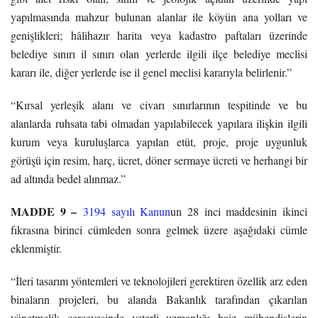
yapılmasında mahzur bulunan alanlar ile köyün ana yolları ve
genişlikleri; hâlihazır harita veya kadastro paftaları üzerinde
belediye sınırı il sınırı olan yerlerde ilgili ilçe belediye meclisi
kararı ile, diğer yerlerde ise il genel meclisi kararıyla belirlenir.”
“Kırsal yerleşik alanı ve civarı sınırlarının tespitinde ve bu
alanlarda ruhsata tabi olmadan yapılabilecek yapılara ilişkin ilgili
kurum veya kuruluşlarca yapılan etüt, proje, proje uygunluk
görüşü için resim, harç, ücret, döner sermaye ücreti ve herhangi bir
ad altında bedel alınmaz.”
MADDE 9 –
3194 sayılı Kanun
un 28 inci maddesinin ikinci
fıkrasına birinci cümleden sonra gelmek üzere aşağıdaki cümle
eklenmiştir.
“İleri tasarım yöntemleri ve teknolojileri gerektiren özellik arz eden
binaların projeleri, bu alanda Bakanlık tarafından çıkarılan
yönetmelik çerçevesinde yeterli uzmanlığı haiz mühendislerin