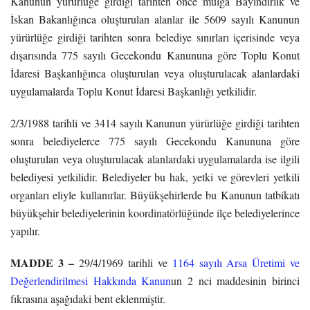
Kanunun yürürlüğe girdiği tarihten önce mülga Bayındırlık ve
İskan Bakanlığınca oluşturulan alanlar ile 5609 sayılı Kanunun
yürürlüğe girdiği tarihten sonra belediye sınırları içerisinde veya
dışarısında 775 sayılı Gecekondu Kanununa göre Toplu Konut
İdaresi Başkanlığınca oluşturulan veya oluşturulacak alanlardaki
uygulamalarda Toplu Konut İdaresi Başkanlığı yetkilidir.
2/3/1988 tarihli ve 3414 sayılı Kanunun yürürlüğe girdiği tarihten
sonra belediyelerce 775 sayılı Gecekondu Kanununa göre
oluşturulan veya oluşturulacak alanlardaki uygulamalarda ise ilgili
belediyesi yetkilidir. Belediyeler bu hak, yetki ve görevleri yetkili
organları eliyle kullanırlar. Büyükşehirlerde bu Kanunun tatbikatı
büyükşehir belediyelerinin koordinatörlüğünde ilçe belediyelerince
yapılır.
MADDE 3 –
29/4/1969 tarihli ve
1164 sayılı Arsa Üretimi ve
Değerlendirilmesi Hakkında Kanun
un 2 nci maddesinin birinci
fıkrasına aşağıdaki bent eklenmiştir.