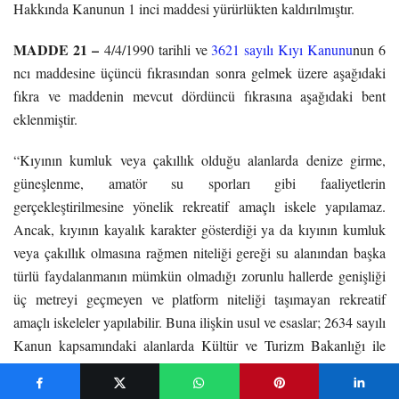
Hakkında Kanunun 1 inci maddesi yürürlükten kaldırılmıştır.
MADDE 21 –
4/4/1990 tarihli ve
3621 sayılı Kıyı Kanunu
nun 6
ncı maddesine üçüncü fıkrasından sonra gelmek üzere aşağıdaki
fıkra ve maddenin mevcut dördüncü fıkrasına aşağıdaki bent
eklenmiştir.
“Kıyının kumluk veya çakıllık olduğu alanlarda denize girme,
güneşlenme, amatör su sporları gibi faaliyetlerin
gerçekleştirilmesine yönelik rekreatif amaçlı iskele yapılamaz.
Ancak, kıyının kayalık karakter gösterdiği ya da kıyının kumluk
veya çakıllık olmasına rağmen niteliği gereği su alanından başka
türlü faydalanmanın mümkün olmadığı zorunlu hallerde genişliği
üç metreyi geçmeyen ve platform niteliği taşımayan rekreatif
amaçlı iskeleler yapılabilir. Buna ilişkin usul ve esaslar; 2634 sayılı
Kanun kapsamındaki alanlarda Kültür ve Turizm Bakanlığı ile
Çevre ve Şehircilik Bakanlığı tarafından müştereken, diğer
alanlarda ise Çevre ve Şehircilik Bakanlığınca belirlenir.”