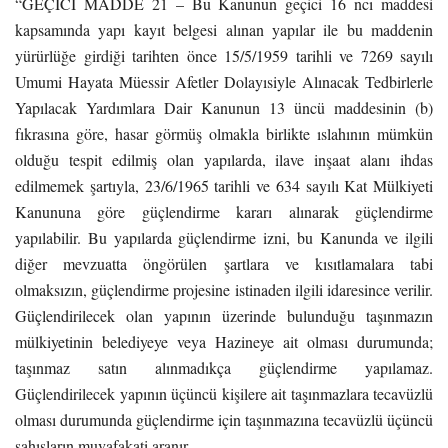
“GEÇİCİ MADDE 21 – Bu Kanunun geçici 16 ncı maddesi
kapsamında yapı kayıt belgesi alınan yapılar ile bu maddenin
yürürlüğe girdiği tarihten önce 15/5/1959 tarihli ve 7269 sayılı
Umumi Hayata Müessir Afetler Dolayısiyle Alınacak Tedbirlerle
Yapılacak Yardımlara Dair Kanunun 13 üncü maddesinin (b)
fıkrasına göre, hasar görmüş olmakla birlikte ıslahının mümkün
olduğu tespit edilmiş olan yapılarda, ilave inşaat alanı ihdas
edilmemek şartıyla, 23/6/1965 tarihli ve 634 sayılı Kat Mülkiyeti
Kanununa göre güçlendirme kararı alınarak güçlendirme
yapılabilir. Bu yapılarda güçlendirme izni, bu Kanunda ve ilgili
diğer mevzuatta öngörülen şartlara ve kısıtlamalara tabi
olmaksızın, güçlendirme projesine istinaden ilgili idaresince verilir.
Güçlendirilecek olan yapının üzerinde bulunduğu taşınmazın
mülkiyetinin belediyeye veya Hazineye ait olması durumunda;
taşınmaz satın alınmadıkça güçlendirme yapılamaz.
Güçlendirilecek yapının üçüncü kişilere ait taşınmazlara tecavüzlü
olması durumunda güçlendirme için taşınmazına tecavüzlü üçüncü
şahısların muvafakati aranır.